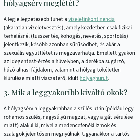
hólyagsérv meglétét?
A legjellegzetesebb tünet a
vizeletinkontinencia
(akaratlan vizeletvesztés), amely kezdetben csak fizikai
terhelésnél (tüsszentés, köhögés, nevetés, sportolás)
jelentkezik, később azonban sűrűsödhet, és akár a
szexuális együttlétet is megzavarhatja. Emellett gyakori
az idegentest-érzés a hüvelyben, a derékba sugárzó,
húzó alhasi fájdalom, valamint a hólyag tökéletlen
kiürülése miatti visszatérő, idült
hólyaghurut
.
3. Mik a leggyakoribb kiváltó okok?
A hólyagsérv a leggyakrabban a szülés után (például egy
rohamos szülés, nagysúlyú magzat, vagy a gát sérülése
miatt) alakul ki, mivel a medencefenéki izmok és
szalagok jelentősen megnyúlnak. Ugyanakkor a tartós