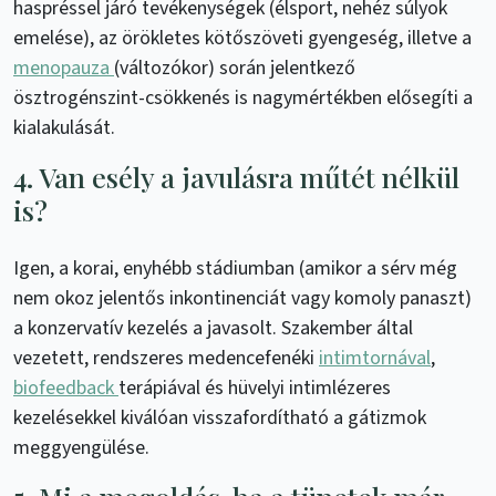
haspréssel járó tevékenységek (élsport, nehéz súlyok
emelése), az örökletes kötőszöveti gyengeség, illetve a
menopauza
(változókor) során jelentkező
ösztrogénszint-csökkenés is nagymértékben elősegíti a
kialakulását.
4. Van esély a javulásra műtét nélkül
is?
Igen, a korai, enyhébb stádiumban (amikor a sérv még
nem okoz jelentős inkontinenciát vagy komoly panaszt)
a konzervatív kezelés a javasolt. Szakember által
vezetett, rendszeres medencefenéki
intimtornával
,
biofeedback
terápiával és hüvelyi intimlézeres
kezelésekkel kiválóan visszafordítható a gátizmok
meggyengülése.