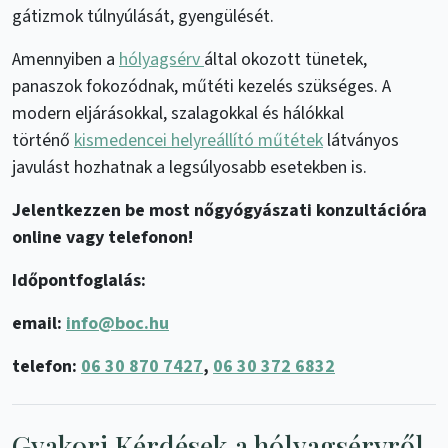
gátizmok túlnyúlását, gyengülését.
Amennyiben a
hólyagsérv
által okozott tünetek,
panaszok fokozódnak, műtéti kezelés szükséges. A
modern eljárásokkal, szalagokkal és hálókkal
történő
kismedencei helyreállító műtétek
látványos
javulást hozhatnak a legsúlyosabb esetekben is.
Jelentkezzen be most nőgyógyászati konzultációra
online vagy telefonon!
Időpontfoglalás:
email:
info@boc.hu
telefon:
06 30 870 7427
,
06 30 372 6832
Gyakori Kérdések a hólyagsérvről