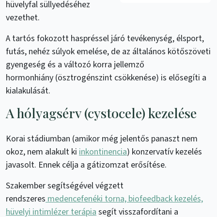
hüvelyfal süllyedéséhez
vezethet.
A tartós fokozott haspréssel járó tevékenység, élsport,
futás, nehéz súlyok emelése, de az általános kötőszöveti
gyengeség és a változó korra jellemző
hormonhiány (ösztrogénszint csökkenése) is elősegíti a
kialakulását.
A hólyagsérv (cystocele) kezelése
Korai stádiumban (amikor még jelentős panaszt nem
okoz, nem alakult ki
inkontinencia
) konzervatív kezelés
javasolt. Ennek célja a gátizomzat erősítése.
Szakember segítségével végzett
rendszeres
medencefenéki torna, biofeedback kezelés,
hüvelyi intimlézer terápia
segít visszafordítani a