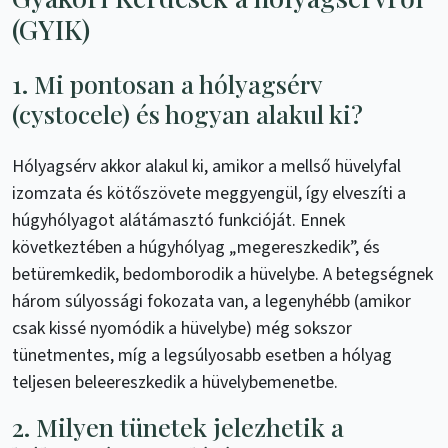
(GYIK)
1. Mi pontosan a hólyagsérv
(cystocele) és hogyan alakul ki?
Hólyagsérv akkor alakul ki, amikor a mellső hüvelyfal
izomzata és kötőszövete meggyengül, így elveszíti a
húgyhólyagot alátámasztó funkcióját. Ennek
következtében a húgyhólyag „megereszkedik”, és
betüremkedik, bedomborodik a hüvelybe. A betegségnek
három súlyossági fokozata van, a legenyhébb (amikor
csak kissé nyomódik a hüvelybe) még sokszor
tünetmentes, míg a legsúlyosabb esetben a hólyag
teljesen beleereszkedik a hüvelybemenetbe.
2. Milyen tünetek jelezhetik a