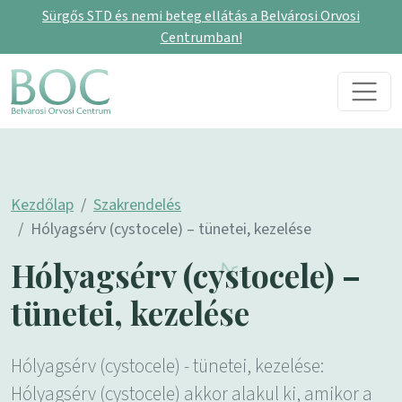
Sürgős STD és nemi beteg ellátás a Belvárosi Orvosi
Centrumban!
Skip to content
Main Navigation
Kezdőlap
Szakrendelés
Hólyagsérv (cystocele) – tünetei, kezelése
Hólyagsérv (cystocele) –
tünetei, kezelése
Hólyagsérv (cystocele) - tünetei, kezelése:
Hólyagsérv (cystocele) akkor alakul ki, amikor a