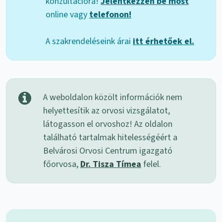
konzultációra!
Jelentkezzen be most
online vagy
telefonon!
A szakrendeléseink árai
itt érhetőek el.
A weboldalon közölt információk nem
helyettesítik az orvosi vizsgálatot,
látogasson el orvoshoz! Az oldalon
található tartalmak hitelességéért a
Belvárosi Orvosi Centrum igazgató
főorvosa,
Dr. Tisza Tímea
felel.