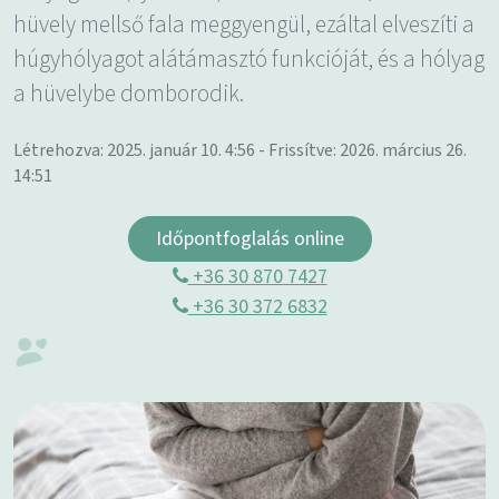
hüvely mellső fala meggyengül, ezáltal elveszíti a
húgyhólyagot alátámasztó funkcióját, és a hólyag
a hüvelybe domborodik.
Létrehozva: 2025. január 10. 4:56 - Frissítve: 2026. március 26.
14:51
Időpontfoglalás online
+36 30 870 7427
+36 30 372 6832