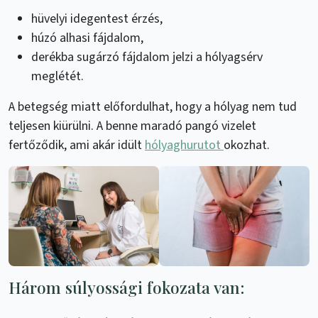
hüvelyi idegentest érzés,
húzó alhasi fájdalom,
derékba sugárzó fájdalom jelzi a hólyagsérv
meglétét.
A betegség miatt előfordulhat, hogy a hólyag nem tud
teljesen kiürülni. A benne maradó pangó vizelet
fertőződik, ami akár idült
hólyaghurutot
okozhat.
Három súlyossági fokozata van: