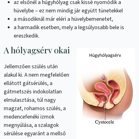
az elsőnél a húgyhólyag csak kissé nyomódik a
hüvelybe – ez nem mindig jár együtt tünetekkel
a másodiknál már eléri a hüvelybemenetet,
a harmadik esetben, mely a legsúlyosabb bele is
ereszkedik.
A hólyagsérv okai
Jellemzően szülés után
alakul ki. A nem megfelelően
ellátott gátsérülés, a
gátmetszés indokolatlan
elmulasztása, túl nagy
magzat, rohamos szülés, a
medencefenéki izmok
megnyúlása, a szalagok
sérülése egyaránt a mellső