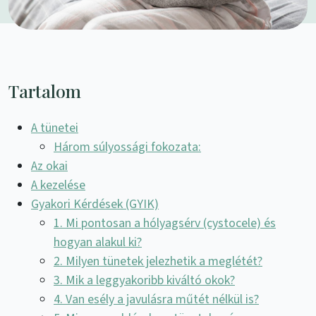
Tartalom
A tünetei
Három súlyossági fokozata:
Az okai
A kezelése
Gyakori Kérdések (GYIK)
1. Mi pontosan a hólyagsérv (cystocele) és
hogyan alakul ki?
2. Milyen tünetek jelezhetik a meglétét?
3. Mik a leggyakoribb kiváltó okok?
4. Van esély a javulásra műtét nélkül is?