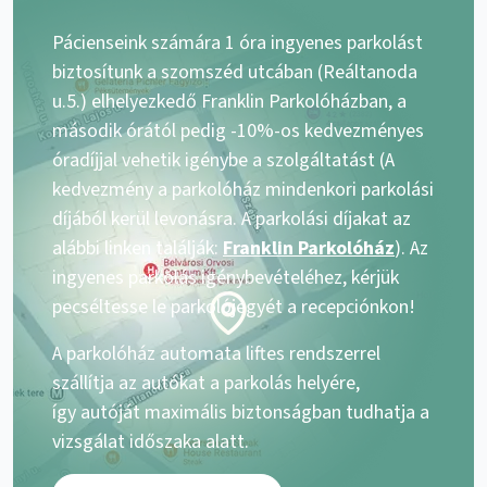
Pácienseink számára 1 óra ingyenes parkolást
biztosítunk a szomszéd utcában (Reáltanoda
u.5.) elhelyezkedő Franklin Parkolóházban, a
második órától pedig -10%-os kedvezményes
óradíjjal vehetik igénybe a szolgáltatást (A
kedvezmény a parkolóház mindenkori parkolási
díjából kerül levonásra. A parkolási díjakat az
alábbi linken találják:
Franklin Parkolóház
). Az
ingyenes parkolás igénybevételéhez, kérjük
pecséltesse le parkolójegyét a recepciónkon!
A parkolóház automata liftes rendszerrel
szállítja az autókat a parkolás helyére,
így autóját maximális biztonságban tudhatja a
vizsgálat időszaka alatt.