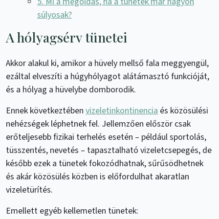
5. Mi a megoldás, ha a tünetek már nagyon
súlyosak?
A hólyagsérv tünetei
Akkor alakul ki, amikor a hüvely mellső fala meggyengül,
ezáltal elveszíti a húgyhólyagot alátámasztó funkcióját,
és a hólyag a hüvelybe domborodik.
Ennek következtében
vizeletinkontinencia
és közösülési
nehézségek léphetnek fel. Jellemzően először csak
erőteljesebb fizikai terhelés esetén – például sportolás,
tüsszentés, nevetés – tapasztalható vizeletcsepegés, de
később ezek a tünetek fokozódhatnak, sűrűsödhetnek
és akár közösülés közben is előfordulhat akaratlan
vizeletürítés.
Emellett egyéb kellemetlen tünetek: