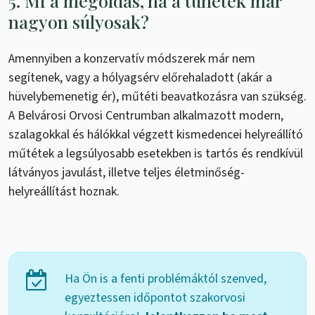
5. Mi a megoldás, ha a tünetek már
nagyon súlyosak?
Amennyiben a konzervatív módszerek már nem
segítenek, vagy a hólyagsérv előrehaladott (akár a
hüvelybemenetig ér), műtéti beavatkozásra van szükség.
A Belvárosi Orvosi Centrumban alkalmazott modern,
szalagokkal és hálókkal végzett kismedencei helyreállító
műtétek a legsúlyosabb esetekben is tartós és rendkívül
látványos javulást, illetve teljes életminőség-
helyreállítást hoznak.
Ha Ön is a fenti problémáktól szenved,
egyeztessen időpontot szakorvosi