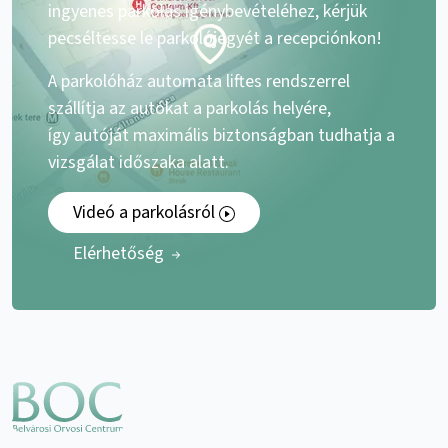
ingyenes parkolás igénybevételéhez, kérjük
pecséltesse le parkolójegyét a recepciónkon!
A parkolóház automata liftes rendszerrel
szállítja az autókat a parkolás helyére,
így autóját maximális biztonságban tudhatja a
vizsgálat időszaka alatt.
Videó a parkolásról
Elérhetőség