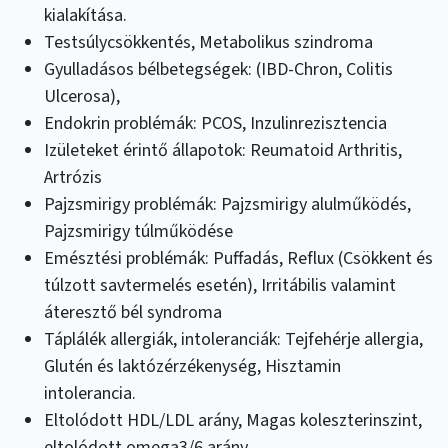
kialakítása.
Testsúlycsökkentés, Metabolikus szindroma
Gyulladásos bélbetegségek: (IBD-Chron, Colitis
Ulcerosa),
Endokrin problémák: PCOS, Inzulinrezisztencia
Izületeket érintő állapotok: Reumatoid Arthritis,
Artrózis
Pajzsmirigy problémák: Pajzsmirigy alulműködés,
Pajzsmirigy túlműködése
Emésztési problémák: Puffadás, Reflux (Csökkent és
túlzott savtermelés esetén), Irritábilis valamint
áteresztő bél syndroma
Táplálék allergiák, intoleranciák: Tejfehérje allergia,
Glutén és laktózérzékenység, Hisztamin
intolerancia.
Eltolódott HDL/LDL arány, Magas koleszterinszint,
eltolódott omega3/6 arány