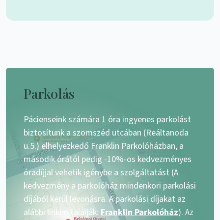
Parkolás
Pácienseink számára 1 óra ingyenes parkolást
biztosítunk a szomszéd utcában (Reáltanoda
u.5.) elhelyezkedő Franklin Parkolóházban, a
második órától pedig -10%-os kedvezményes
óradíjjal vehetik igénybe a szolgáltatást (A
kedvezmény a parkolóház mindenkori parkolási
díjából kerül levonásra. A parkolási díjakat az
alábbi linken találják:
Franklin Parkolóház
). Az