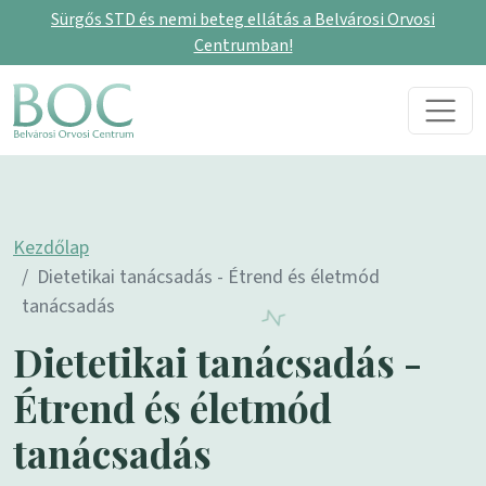
Sürgős STD és nemi beteg ellátás a Belvárosi Orvosi
Centrumban!
Skip to content
Main Navigation
Kezdőlap
Dietetikai tanácsadás - Étrend és életmód
tanácsadás
Dietetikai tanácsadás -
Étrend és életmód
tanácsadás