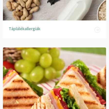
Táplálékallergiák