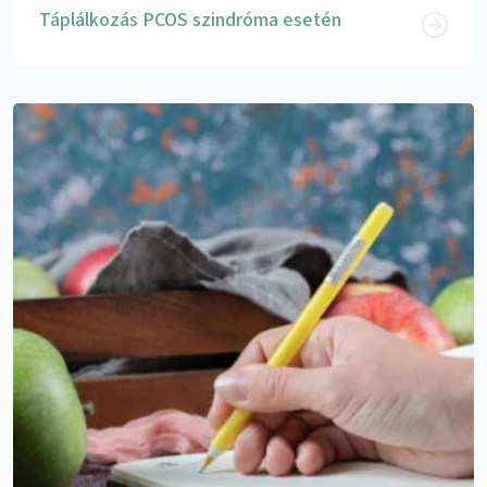
Táplálkozás PCOS szindróma esetén