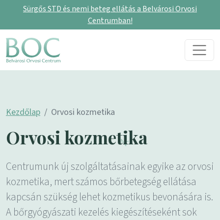
Sürgős STD és nemi beteg ellátás a Belvárosi Orvosi
Centrumban!
Skip to content
Main Navigation
Kezdőlap
Orvosi kozmetika
Orvosi kozmetika
Centrumunk új szolgáltatásainak egyike az orvosi
kozmetika, mert számos bőrbetegség ellátása
kapcsán szükség lehet kozmetikus bevonására is.
A bőrgyógyászati kezelés kiegészítéseként sok