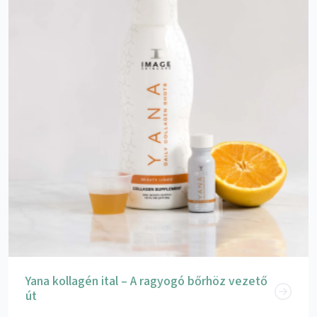
Yana kollagén ital – A ragyogó bőrhöz vezető
út