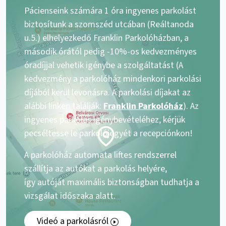
Pácienseink számára 1 óra ingyenes parkolást
biztosítunk a szomszéd utcában (Reáltanoda
u.5.) elhelyezkedő Franklin Parkolóházban, a
második órától pedig -10%-os kedvezményes
óradíjjal vehetik igénybe a szolgáltatást (A
kedvezmény a parkolóház mindenkori parkolási
díjából kerül levonásra. A parkolási díjakat az
alábbi linken találják:
Franklin Parkolóház
). Az
ingyenes parkolás igénybevételéhez, kérjük
pecséltesse le parkolójegyét a recepciónkon!
A parkolóház automata liftes rendszerrel
szállítja az autókat a parkolás helyére,
így autóját maximális biztonságban tudhatja a
vizsgálat időszaka alatt.
Videó a parkolásról