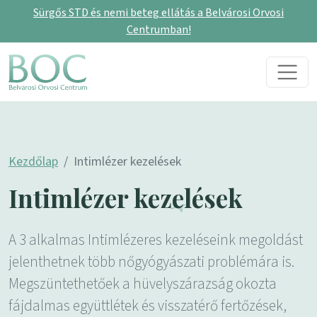
Sürgős STD és nemi beteg ellátás a Belvárosi Orvosi
Centrumban!
Skip to content
Main Navigation
Kezdőlap
Intimlézer kezelések
Intimlézer kezelések
A 3 alkalmas Intimlézeres kezeléseink megoldást
jelenthetnek több nőgyógyászati problémára is.
Megszüntethetőek a hüvelyszárazság okozta
fájdalmas együttlétek és visszatérő fertőzések,