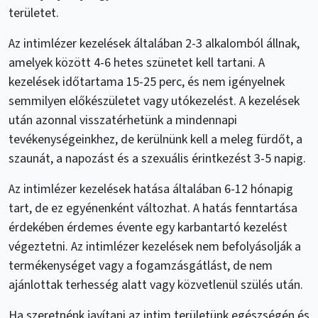
területet.
Az intimlézer kezelések általában 2-3 alkalomból állnak,
amelyek között 4-6 hetes szünetet kell tartani. A
kezelések időtartama 15-25 perc, és nem igényelnek
semmilyen előkészületet vagy utókezelést. A kezelések
után azonnal visszatérhetünk a mindennapi
tevékenységeinkhez, de kerülnünk kell a meleg fürdőt, a
szaunát, a napozást és a szexuális érintkezést 3-5 napig.
Az intimlézer kezelések hatása általában 6-12 hónapig
tart, de ez egyénenként változhat. A hatás fenntartása
érdekében érdemes évente egy karbantartó kezelést
végeztetni. Az intimlézer kezelések nem befolyásolják a
termékenységet vagy a fogamzásgátlást, de nem
ajánlottak terhesség alatt vagy közvetlenül szülés után.
Ha szeretnénk javítani az intim területünk egészségén és