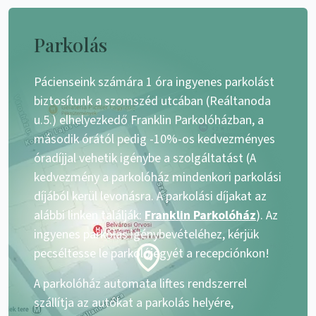
Parkolás
Pácienseink számára 1 óra ingyenes parkolást
biztosítunk a szomszéd utcában (Reáltanoda
u.5.) elhelyezkedő Franklin Parkolóházban, a
második órától pedig -10%-os kedvezményes
óradíjjal vehetik igénybe a szolgáltatást (A
kedvezmény a parkolóház mindenkori parkolási
díjából kerül levonásra. A parkolási díjakat az
alábbi linken találják:
Franklin Parkolóház
). Az
ingyenes parkolás igénybevételéhez, kérjük
pecséltesse le parkolójegyét a recepciónkon!
A parkolóház automata liftes rendszerrel
szállítja az autókat a parkolás helyére,