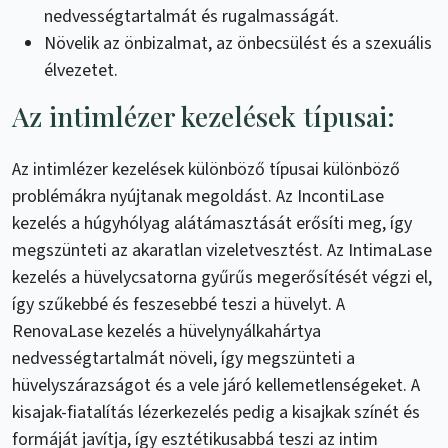
nedvességtartalmát és rugalmasságát.
Növelik az önbizalmat, az önbecsülést és a szexuális
élvezetet.
Az intimlézer kezelések típusai:
Az intimlézer kezelések különböző típusai különböző
problémákra nyújtanak megoldást. Az IncontiLase
kezelés a húgyhólyag alátámasztását erősíti meg, így
megszünteti az akaratlan vizeletvesztést. Az IntimaLase
kezelés a hüvelycsatorna gyűrűs megerősítését végzi el,
így szűkebbé és feszesebbé teszi a hüvelyt. A
RenovaLase kezelés a hüvelynyálkahártya
nedvességtartalmát növeli, így megszünteti a
hüvelyszárazságot és a vele járó kellemetlenségeket. A
kisajak-fiatalítás lézerkezelés pedig a kisajkak színét és
formáját javítja, így esztétikusabbá teszi az intim