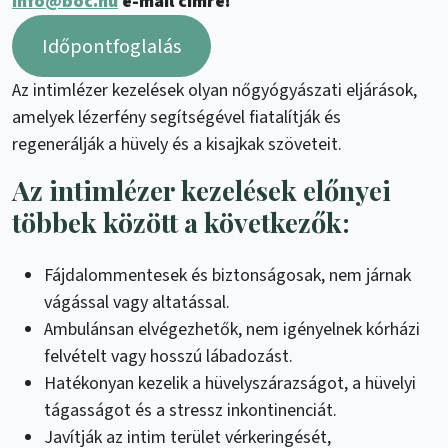
info@boc.hu
e-mail címre!
Időpontfoglalás
Az intimlézer kezelések olyan nőgyógyászati eljárások,
amelyek lézerfény segítségével fiatalítják és
regenerálják a hüvely és a kisajkak szöveteit.
Az intimlézer kezelések előnyei
többek között a következők:
Fájdalommentesek és biztonságosak, nem járnak
vágással vagy altatással.
Ambulánsan elvégezhetők, nem igényelnek kórházi
felvételt vagy hosszú lábadozást.
Hatékonyan kezelik a hüvelyszárazságot, a hüvelyi
tágasságot és a stressz inkontinenciát.
Javítják az intim terület vérkeringését,