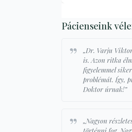
Pácienseink vél
„Dr. Varju Vikto
is. Azon ritka él
figyelemmel siker
problémát. Így, p
Doktor úrnak!”
„Nagyon részletes
történni fog. Na