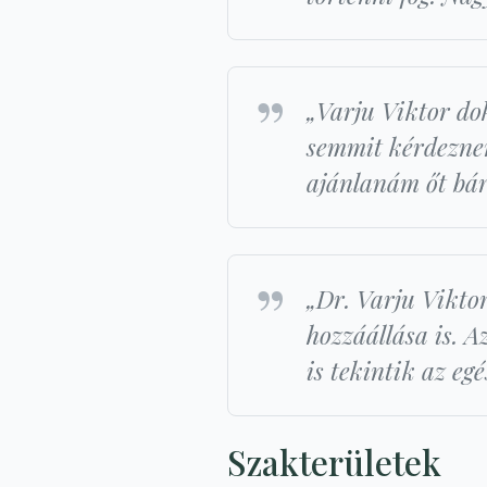
„Varju Viktor dok
semmit kérdeznem
ajánlanám őt bár
„Dr. Varju Vikto
hozzáállása is. A
is tekintik az eg
Szakterületek