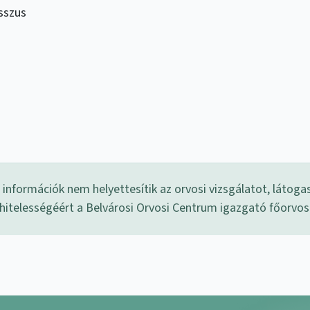
sszus
információk nem helyettesítik az orvosi vizsgálatot, látoga
 hitelességéért a Belvárosi Orvosi Centrum igazgató főorvo