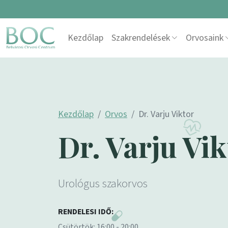
Skip to content
Kezdőlap
Szakrendelések
Orvosaink
Main Navigation
Kezdőlap
Orvos
Dr. Varju Viktor
Dr. Varju Vik
Urológus szakorvos
RENDELESI IDŐ:
Csütörtök: 16:00 - 20:00