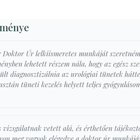
eménye
r Doktor Úr lelkiismeretes munkáját szeretné
ményben lehetett részem nála, hogy az egész sze
ült diagnosztizálnia az urológiai tünetek hátte
usztán tüneti kezelés helyett teljes gyógyulás
 vizsgálatnak vetett alá, és érthetően tájékoz
gyon meg vagyok elégedve a doktor úr munkájáva