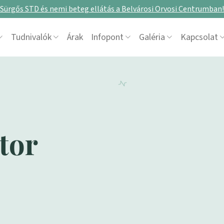
Sürgős STD és nemi beteg ellátás a Belvárosi Orvosi Centrumban!
Tudnivalók
Árak
Infopont
Galéria
Kapcsolat
tor