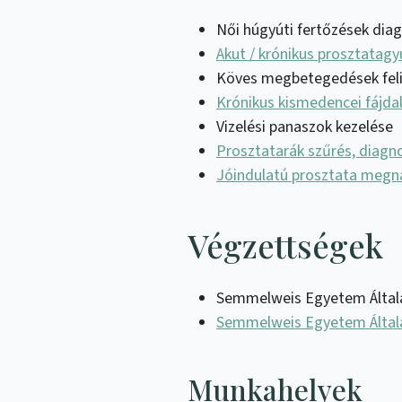
Női húgyúti fertőzések dia
Akut / krónikus prosztatagy
Köves megbetegedések feli
Krónikus kismedencei fájd
Vizelési panaszok kezelése
Prosztatarák szűrés, diagn
Jóindulatú prosztata meg
Végzettségek
Semmelweis Egyetem Általá
Semmelweis Egyetem Általá
Munkahelyek