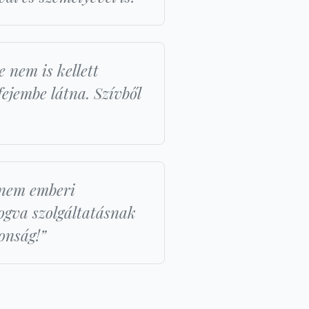
 nem is kellett
ejembe látna. Szívből
anem emberi
fogva szolgáltatásnak
donság!”