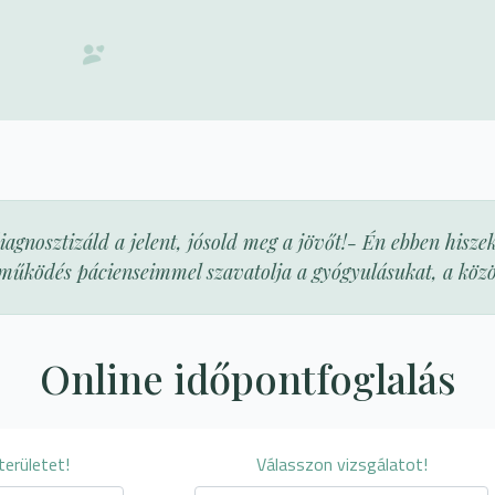
agnosztizáld a jelent, jósold meg a jövőt!- Én ebben hiszek
űködés pácienseimmel szavatolja a gyógyulásukat, a közö
Online időpontfoglalás