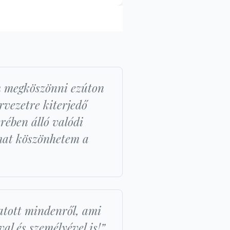
m megköszönni ezúton
rvezetre kiterjedő
rében álló valódi
omat köszönhetem a
tatott mindenről, ami
l és személyével is!”