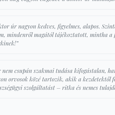
tor úr nagyon kedves, figyelmes, alapos. Szinte
, mindenről magától tájékoztatott, mintha a f
kinek!”
r nem csupán szakmai tudása kifogástalan, h
zon orvosok közé tartozik, akik a kezdetektől 
észségügyi szolgáltatást – ritka és nemes tulaj