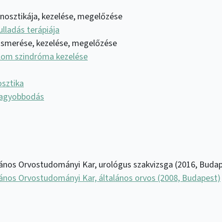
gnosztikája, kezelése, megelőzése
ulladás terápiája
smerése, kezelése, megelőzése
alom szindróma kezelése
osztika
nagyobbodás
nos Orvostudományi Kar, urológus szakvizsga (2016, Budap
nos Orvostudományi Kar, általános orvos (2008, Budapest)