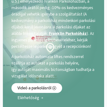
u.5.) elhelyezkedő Franklin Parkolóházban, a
második órától pedig -10%-os kedvezményes
óradíjjal vehetik igénybe a szolgáltatást (A
kedvezmény a parkolóház mindenkori parkolási
díjából kerül levonásra. A parkolási díjakat az
alábbi linken találják:
Franklin Parkolóház
). Az
ingyenes parkolás igénybevételéhez, kérjük
pecséltesse le parkolójegyét a recepciónkon!
A parkolóház automata liftes rendszerrel
szállítja az autókat a parkolás helyére,
így autóját maximális biztonságban tudhatja a
vizsgálat időszaka alatt.
Videó a parkolásról
Elérhetőség