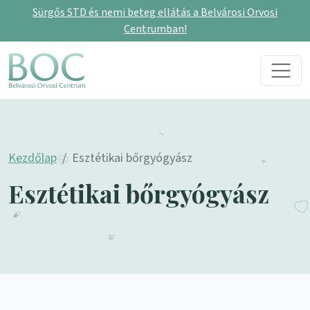
Sürgős STD és nemi beteg ellátás a Belvárosi Orvosi
Centrumban!
Skip to content
Main Navigation
Kezdőlap
Esztétikai bőrgyógyász
Esztétikai bőrgyógyász