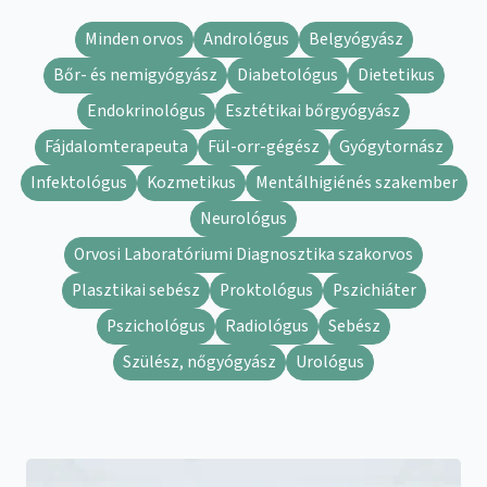
Minden orvos
Andrológus
Belgyógyász
Bőr- és nemigyógyász
Diabetológus
Dietetikus
Endokrinológus
Esztétikai bőrgyógyász
Fájdalomterapeuta
Fül-orr-gégész
Gyógytornász
Infektológus
Kozmetikus
Mentálhigiénés szakember
Neurológus
Orvosi Laboratóriumi Diagnosztika szakorvos
Plasztikai sebész
Proktológus
Pszichiáter
Pszichológus
Radiológus
Sebész
Szülész, nőgyógyász
Urológus