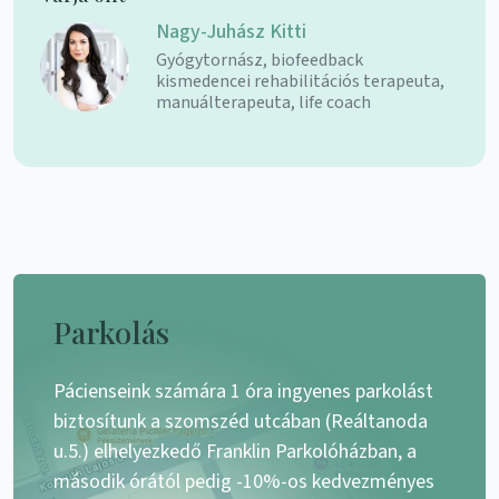
Nagy-Juhász Kitti
Gyógytornász, biofeedback
kismedencei rehabilitációs terapeuta,
manuálterapeuta, life coach
Parkolás
Pácienseink számára 1 óra ingyenes parkolást
biztosítunk a szomszéd utcában (Reáltanoda
u.5.) elhelyezkedő Franklin Parkolóházban, a
második órától pedig -10%-os kedvezményes