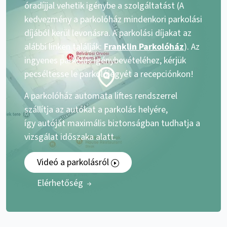
óradíjjal vehetik igénybe a szolgáltatást (A
kedvezmény a parkolóház mindenkori parkolási
díjából kerül levonásra. A parkolási díjakat az
alábbi linken találják:
Franklin Parkolóház
). Az
ingyenes parkolás igénybevételéhez, kérjük
pecséltesse le parkolójegyét a recepciónkon!
A parkolóház automata liftes rendszerrel
szállítja az autókat a parkolás helyére,
így autóját maximális biztonságban tudhatja a
vizsgálat időszaka alatt.
Videó a parkolásról
Elérhetőség