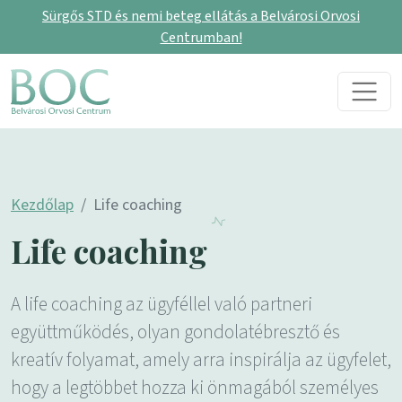
Sürgős STD és nemi beteg ellátás a Belvárosi Orvosi
Centrumban!
Skip to content
Main Navigation
Kezdőlap
Life coaching
Life coaching
A life coaching az ügyféllel való partneri
együttműködés, olyan gondolatébresztő és
kreatív folyamat, amely arra inspirálja az ügyfelet,
hogy a legtöbbet hozza ki önmagából személyes