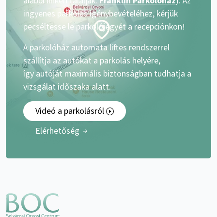
alábbi linken találják:
Franklin Parkolóház
). Az
ingyenes parkolás igénybevételéhez, kérjük
pecséltesse le parkolójegyét a recepciónkon!
A parkolóház automata liftes rendszerrel
szállítja az autókat a parkolás helyére,
így autóját maximális biztonságban tudhatja a
vizsgálat időszaka alatt.
Videó a parkolásról
Elérhetőség