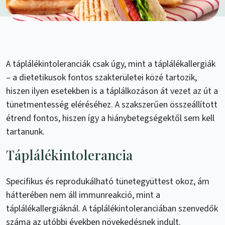
A táplálékintoleranciák csak úgy, mint a táplálékallergiák
– a dietetikusok fontos szakterületei közé tartozik,
hiszen ilyen esetekben is a táplálkozáson át vezet az út a
tünetmentesség eléréséhez. A szakszerűen összeállított
étrend fontos, hiszen így a hiánybetegségektől sem kell
tartanunk.
Táplálékintolerancia
Specifikus és reprodukálható tünetegyüttest okoz, ám
hátterében nem áll immunreakció, mint a
táplálékallergiáknál. A táplálékintoleranciában szenvedők
száma az utóbbi években növekedésnek indult.