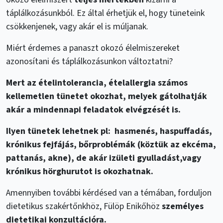
táplálkozásunkból. Ez által érhetjük el, hogy tüneteink
csökkenjenek, vagy akár el is múljanak.
Miért érdemes a panaszt okozó élelmiszereket
azonosítani és táplálkozásunkon változtatni?
Mert az ételintolerancia, ételallergia számos
kellemetlen tünetet okozhat, melyek gátolhatják
akár a mindennapi feladatok elvégzését is.
Ilyen tünetek lehetnek pl: hasmenés, haspuffadás,
krónikus fejfájás, bőrproblémák (köztük az ekcéma,
pattanás, akne), de akár izületi gyulladást,vagy
krónikus hörghurutot is okozhatnak.
Amennyiben további kérdésed van a témában, forduljon
dietetikus szakértőnkhöz, Fülöp Enikőhöz
személyes
dietetikai konzultációra.