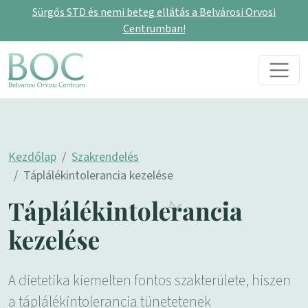
Sürgős STD és nemi beteg ellátás a Belvárosi Orvosi
Centrumban!
Skip to content
Main Navigation
Kezdőlap
Szakrendelés
Táplálékintolerancia kezelése
Táplálékintolerancia
kezelése
A dietetika kiemelten fontos szakterülete, hiszen
a táplálékintolerancia tünetetenek