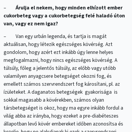
–
Árulja el nekem, hogy minden elhízott ember
cukorbeteg vagy a cukorbetegség felé haladó úton
van, vagy ez nem igaz?
– Van egy urbán legenda, és tartja is magát
aktuálisan, hogy létezik egészséges kövérség. Azt
gondolom, hogy azért ezt inkább úgy lenne helyes
megfogalmazni, hogy nincs egészséges kövérség. A
túlsúly, főleg a jelentős túlsúly, az előbb vagy utóbb
valamilyen anyagcsere betegséget okozni fog, és
emellett számos szervrendszert fog károsítani, pl. az
ízületeket. A daganatos betegségek gyakorisága is
sokkal magasabb a kövérekben, számos olyan
társbetegséget is okoz, hogy ma egyre inkább fordul a
világ abba az irányba, hogy ezeket a pre-diabéteszes
állapotban levő kövér embereket időben azonosítsa és
kezelje, hogy ne alakuljanak ki ezek a szervrendszeri