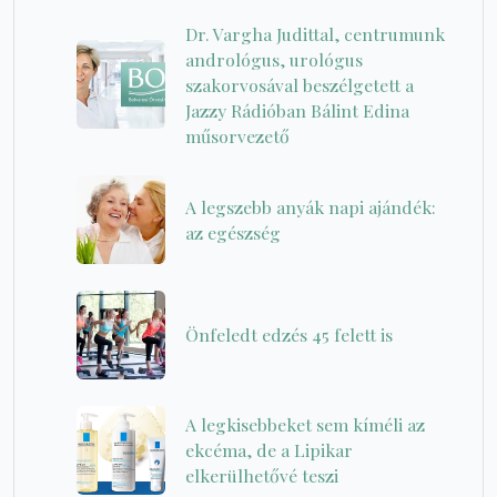
Dr. Vargha Judittal, centrumunk
andrológus, urológus
szakorvosával beszélgetett a
Jazzy Rádióban Bálint Edina
műsorvezető
A legszebb anyák napi ajándék:
az egészség
Önfeledt edzés 45 felett is
A legkisebbeket sem kíméli az
ekcéma, de a Lipikar
elkerülhetővé teszi