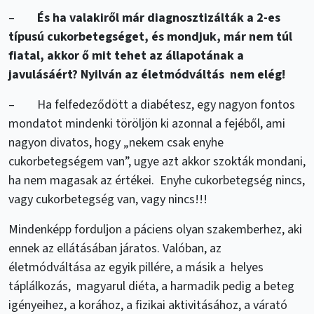
–
És ha valakiről már diagnosztizálták a 2-es
típusú cukorbetegséget, és mondjuk, már nem túl
fiatal, akkor ő mit tehet az állapotának a
javulásáért? Nyilván az életmódváltás nem elég!
– Ha felfedeződött a diabétesz, egy nagyon fontos
mondatot mindenki töröljön ki azonnal a fejéből, ami
nagyon divatos, hogy „nekem csak enyhe
cukorbetegségem van”, ugye azt akkor szokták mondani,
ha nem magasak az értékei. Enyhe cukorbetegség nincs,
vagy cukorbetegség van, vagy nincs!!!
Mindenképp forduljon a páciens olyan szakemberhez, aki
ennek az ellátásában járatos. Valóban, az
életmódváltása az egyik pillére, a másik a helyes
táplálkozás, magyarul diéta, a harmadik pedig a beteg
igényeihez, a korához, a fizikai aktivitásához, a várató