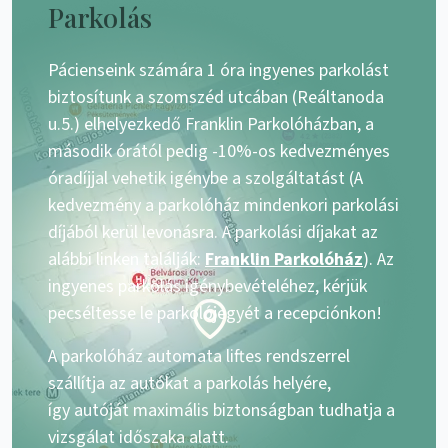
Parkolás
Pácienseink számára 1 óra ingyenes parkolást
biztosítunk a szomszéd utcában (Reáltanoda
u.5.) elhelyezkedő Franklin Parkolóházban, a
második órától pedig -10%-os kedvezményes
óradíjjal vehetik igénybe a szolgáltatást (A
kedvezmény a parkolóház mindenkori parkolási
díjából kerül levonásra. A parkolási díjakat az
alábbi linken találják:
Franklin Parkolóház
). Az
ingyenes parkolás igénybevételéhez, kérjük
pecséltesse le parkolójegyét a recepciónkon!
A parkolóház automata liftes rendszerrel
szállítja az autókat a parkolás helyére,
így autóját maximális biztonságban tudhatja a
vizsgálat időszaka alatt.