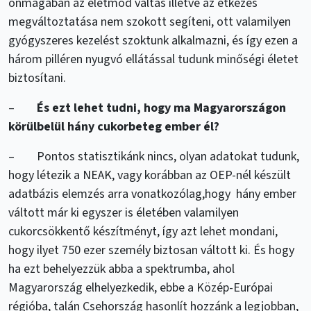
önmagában az életmód váltás illetve az étkezés
megváltoztatása nem szokott segíteni, ott valamilyen
gyógyszeres kezelést szoktunk alkalmazni, és így ezen a
három pilléren nyugvó ellátással tudunk minőségi életet
biztosítani.
–
És ezt lehet tudni, hogy ma Magyarországon
körülbelül hány cukorbeteg ember él?
– Pontos statisztikánk nincs, olyan adatokat tudunk,
hogy létezik a NEAK, vagy korábban az OEP-nél készült
adatbázis elemzés arra vonatkozólag,hogy hány ember
váltott már ki egyszer is életében valamilyen
cukorcsökkentő készítményt, így azt lehet mondani,
hogy ilyet 750 ezer személy biztosan váltott ki. És hogy
ha ezt behelyezzük abba a spektrumba, ahol
Magyarország elhelyezkedik, ebbe a Közép-Európai
régióba, talán Csehország hasonlít hozzánk a legjobban,