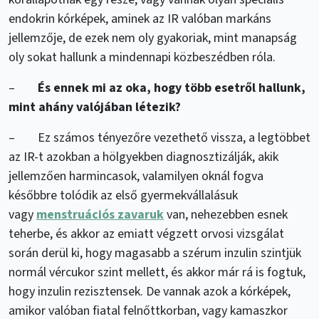
endokrin kórképek, aminek az IR valóban markáns
jellemzője, de ezek nem oly gyakoriak, mint manapság
oly sokat hallunk a mindennapi közbeszédben róla.
–
És ennek mi az oka, hogy több esetről hallunk,
mint ahány valójában létezik?
– Ez számos tényezőre vezethető vissza, a legtöbbet
az IR-t azokban a hölgyekben diagnosztizálják, akik
jellemzően harmincasok, valamilyen oknál fogva
későbbre tolódik az első gyermekvállalásuk
vagy
menstruációs zavaruk
van, nehezebben esnek
teherbe, és akkor az emiatt végzett orvosi vizsgálat
során derül ki, hogy magasabb a szérum inzulin szintjük
normál vércukor szint mellett, és akkor már rá is fogtuk,
hogy inzulin rezisztensek. De vannak azok a kórképek,
amikor valóban fiatal felnőttkorban, vagy kamaszkor