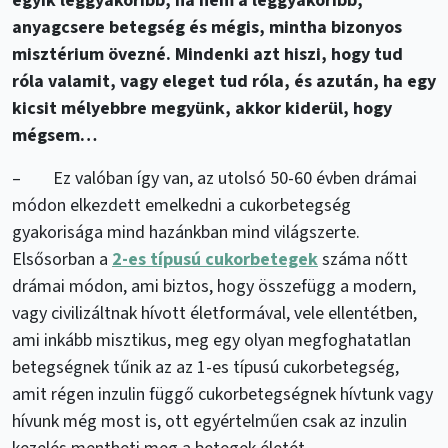
egyik leggyakoribb, ha nem a leggyakoribb,
anyagcsere betegség és mégis, mintha bizonyos
misztérium övezné. Mindenki azt hiszi, hogy tud
róla valamit, vagy eleget tud róla, és azután, ha egy
kicsit mélyebbre megyünk, akkor kiderül, hogy
mégsem…
– Ez valóban így van, az utolsó 50-60 évben drámai
módon elkezdett emelkedni a cukorbetegség
gyakorisága mind hazánkban mind világszerte.
Elsősorban a
2-es típusú cukorbetegek
száma nőtt
drámai módon, ami biztos, hogy összefügg a modern,
vagy civilizáltnak hívott életformával, vele ellentétben,
ami inkább misztikus, meg egy olyan megfoghatatlan
betegségnek tűnik az az 1-es típusú cukorbetegség,
amit régen inzulin függő cukorbetegségnek hívtunk vagy
hívunk még most is, ott egyértelműen csak az inzulin