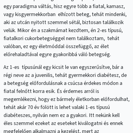
egy paradigma váltás, hisz egyre több a fiatal, kamasz,
vagy kisgyermekkorban elhízott beteg, tehát mindenki,
aki az utcán nyitott szemmel sétál, biztosan találkozik
velük. Mikor én a szakmámat kezdtem, én 2-es típusú,
fiatalkori cukorbetegséggel nem találkoztam, tehát
valóban, ez egy életmóddal összefüggő, az élet
előrehaladtával egyre gyakoribbá váló betegség.
Az 1-es típusúnál egy kicsit le van egyszerűsítve, bár a
régi neve az a juvenilis, tehát gyermekkori diabétesz, de
a betegség előfordulásnak a csúcsa érdekes módon a
fiatal felnőtt korra esik. És érdemes arról is
megemlékezni, hogy ez bármely életkorban előfordulhat,
tehát akár 70 év fölött is lehet valaki 1-es típusú
diabéteszes, nyilván nem ez a gyakori. Itt nekünk kell
éles szemmel ezeket az eseteket kiválogatni és ennek
megfelelően alkalmazni a kezelést, mert az