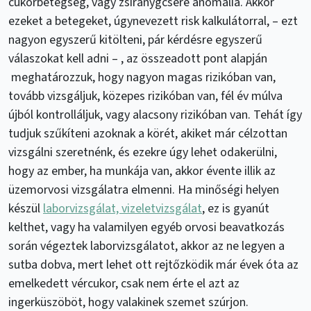
cukorbetegség, vagy zsíranygcsere anomália. Akkor
ezeket a betegeket, úgynevezett risk kalkulátorral, – ezt
nagyon egyszerű kitölteni, pár kérdésre egyszerű
válaszokat kell adni – , az összeadott pont alapján
meghatározzuk, hogy nagyon magas rizikóban van,
tovább vizsgáljuk, közepes rizikóban van, fél év múlva
újból kontrolláljuk, vagy alacsony rizikóban van. Tehát így
tudjuk szűkíteni azoknak a körét, akiket már célzottan
vizsgálni szeretnénk, és ezekre úgy lehet odakerülni,
hogy az ember, ha munkája van, akkor évente illik az
üzemorvosi vizsgálatra elmenni. Ha minőségi helyen
készül
laborvizsgálat, vizeletvizsgálat
, ez is gyanút
kelthet, vagy ha valamilyen egyéb orvosi beavatkozás
során végeztek laborvizsgálatot, akkor az ne legyen a
sutba dobva, mert lehet ott rejtőzködik már évek óta az
emelkedett vércukor, csak nem érte el azt az
ingerküszöböt, hogy valakinek szemet szúrjon.