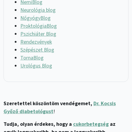
NemiBlog
Neurológia blog
NőgyógyBlog
ProktológiaBlog
Pszichiáter Blog
Rendezvények
Szépészet Blog
TornaBlog
Urológus Blog
Szeretettel köszöntöm vendégemet,
Dr. Kocsis
Győző diabetológust
!
Tudja, olyan érdekes, hogy a
cukorbetegség
az