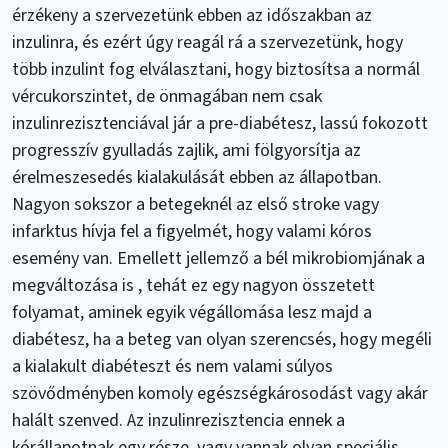
érzékeny a szervezetünk ebben az időszakban az
inzulinra, és ezért úgy reagál rá a szervezetünk, hogy
több inzulint fog elválasztani, hogy biztosítsa a normál
vércukorszintet, de önmagában nem csak
inzulinrezisztenciával jár a pre-diabétesz, lassú fokozott
progresszív gyulladás zajlik, ami fölgyorsítja az
érelmeszesedés kialakulását ebben az állapotban.
Nagyon sokszor a betegeknél az első stroke vagy
infarktus hívja fel a figyelmét, hogy valami kóros
esemény van. Emellett jellemző a bél mikrobiomjának a
megváltozása is , tehát ez egy nagyon összetett
folyamat, aminek egyik végállomása lesz majd a
diabétesz, ha a beteg van olyan szerencsés, hogy megéli
a kialakult diabéteszt és nem valami súlyos
szövődményben komoly egészségkárosodást vagy akár
halált szenved. Az inzulinrezisztencia ennek a
kórállapotnak egy része, vagy vannak olyan speciális