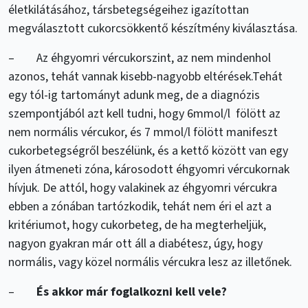
életkilátásához, társbetegségeihez igazítottan
megválasztott cukorcsökkentő készítmény kiválasztása.
– Az éhgyomri vércukorszint, az nem mindenhol
azonos, tehát vannak kisebb-nagyobb eltérések.Tehát
egy tól-ig tartományt adunk meg, de a diagnózis
szempontjából azt kell tudni, hogy 6mmol/l fölött az
nem normális vércukor, és 7 mmol/l fölött manifeszt
cukorbetegségről beszélünk, és a kettő között van egy
ilyen átmeneti zóna, károsodott éhgyomri vércukornak
hívjuk. De attól, hogy valakinek az éhgyomri vércukra
ebben a zónában tartózkodik, tehát nem éri el azt a
kritériumot, hogy cukorbeteg, de ha megterheljük,
nagyon gyakran már ott áll a diabétesz, úgy, hogy
normális, vagy közel normális vércukra lesz az illetőnek.
–
És akkor már foglalkozni kell vele?