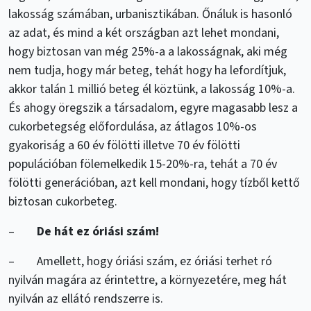
lakosság számában, urbanisztikában. Őnáluk is hasonló
az adat, és mind a két országban azt lehet mondani,
hogy biztosan van még 25%-a a lakosságnak, aki még
nem tudja, hogy már beteg, tehát hogy ha lefordítjuk,
akkor talán 1 millió beteg él köztünk, a lakosság 10%-a.
És ahogy öregszik a társadalom, egyre magasabb lesz a
cukorbetegség előfordulása, az átlagos 10%-os
gyakoriság a 60 év fölötti illetve 70 év fölötti
populációban fölemelkedik 15-20%-ra, tehát a 70 év
fölötti generációban, azt kell mondani, hogy tízből kettő
biztosan cukorbeteg.
–
De hát ez óriási szám!
– Amellett, hogy óriási szám, ez óriási terhet ró
nyilván magára az érintettre, a környezetére, meg hát
nyilván az ellátó rendszerre is.