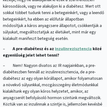
károsodások, vagy ne alakuljon ki a diabétesz. Mert ott
sokkal többet tudunk tenni a betegeinkért, vagy a leendő
betegeinkért, ha ebben az előfutár állapotban
módosítjuk a káros anyagcsere állapotot, csökkentjük a
súlyukat, megváltoztatjuk az életüket, mint már egy
kialakult manifeszt betegség esetén.
–
A pre-diabétesz és az
inzulinrezisztencia
közé
egyenlőség jelet lehet tenni?
– Nem! Nagyon divatos az IR napjainkban, a pre-
diabéteszben fennáll az inzulinrezisztencia, de a pre-
diabétesz az egy olyan kórállapot, amikor folyamatosan
a növekvő súlyunkkal, mozgásszegény életmódunkkal
kialakítunk egy olyan kóros helyzetet, amikor, az
anyagcserét befolyásoló hormon szintünk megváltozik.
Köztük van az inzulinnak a szintje is, jellemzően kevésbé