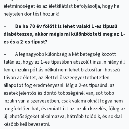
életminőséget és az életkilátást befolyásolja, hogy ha
helytelen döntést hozunk!
–
De ha 70 év fölött is lehet valaki 1-es típusú
diabéteszes, akkor mégis mi különbözteti meg az 1-
es és a 2-es típust?
– A legnagyobb különbség a két betegség között
talán az, hogy az 1-es típusúban abszolút inzulin hiány áll
fenn, inzulin pótlás nélkül nem lehet biztosítani hosszú
távon az életet, az élettel összeegyeztethetetlen
állapotot fog eredményezni. Míg a 2-es típusúnál az
esetek jelentős és döntő többségénél van, sőt több
inzulin van a szervezetben, csak valami oknál fogva nem
megfelelően hat, és emiatt itt az inzulin kezelés, főleg az
új lehetőségeket alkalmazva, hátrébb tolódik, és sokkal
később kell bevezetni.