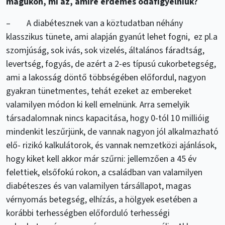
magukon, mi az, amire érdemes odafigyelniük?
– A diabétesznek van a köztudatban néhány
klasszikus tünete, ami alapján gyanút lehet fogni, ez pl.a
szomjúság, sok ivás, sok vizelés, általános fáradtság,
levertség, fogyás, de azért a 2-es típusú cukorbetegség,
ami a lakosság
döntő többségében előfordul, nagyon
gyakran tünetmentes, tehát ezeket az embereket
valamilyen módon ki kell emelnünk. Arra semelyik
társadalomnak nincs kapacitása, hogy 0-tól 10 millióig
mindenkit leszűrjünk, de vannak nagyon jól alkalmazható
elő- rizikó kalkulátorok, és vannak nemzetközi ajánlások,
hogy kiket kell akkor már szűrni: jellemzően a 45 év
felettiek, elsőfokú rokon, a családban van valamilyen
diabéteszes és van valamilyen társállapot, magas
vérnyomás betegség, elhízás, a hölgyek esetében a
korábbi terhességben előforduló terhességi