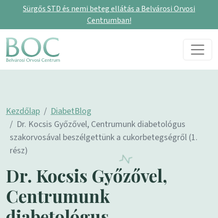
Sürgős STD és nemi beteg ellátás a Belvárosi Orvosi
Centrumban!
Skip to content
Main Navigation
Kezdőlap
DiabetBlog
Dr. Kocsis Győzővel, Centrumunk diabetológus
szakorvosával beszélgettünk a cukorbetegségről (1.
rész)
Dr. Kocsis Győzővel,
Centrumunk
diabetológus