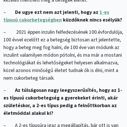
kezelés mentheti meg a betegek életét.
–
De ugye ezt nem azt jelenti, hogy az
1-es
típusú cukorbetegségben
küzdőknek nincs esélyük?
– 2021 éppen inzulin felfedezésének 100.évfordulója,
100 évvel ezelőtt ez a betegség biztosan azt jelentette,
hogy a beteg meg fog halni, de 100 éve van módunk az
inzulint valamilyen módon pótolni, és ma már a mostani
technológiákat és lehetőségeket helyesen alkalmazva,
közel azonos minőségű életet tudnak ők is élni, mint a
nem cukorbeteg társaik.
–
Az túlságosan nagy leegyszerűsítés, hogy az 1-
es típusú cukorbetegség a gyerekeket érinti, akár
születéskor, a 2-es típus pedig a felnőttkorban az
életmóddal alakul ki?
– A 2-es típusúra igaz a megállapítás, bár ott is van