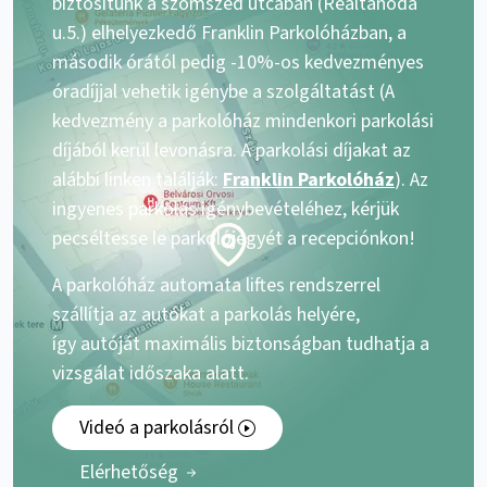
biztosítunk a szomszéd utcában (Reáltanoda
u.5.) elhelyezkedő Franklin Parkolóházban, a
második órától pedig -10%-os kedvezményes
óradíjjal vehetik igénybe a szolgáltatást (A
kedvezmény a parkolóház mindenkori parkolási
díjából kerül levonásra. A parkolási díjakat az
alábbi linken találják:
Franklin Parkolóház
). Az
ingyenes parkolás igénybevételéhez, kérjük
pecséltesse le parkolójegyét a recepciónkon!
A parkolóház automata liftes rendszerrel
szállítja az autókat a parkolás helyére,
így autóját maximális biztonságban tudhatja a
vizsgálat időszaka alatt.
Videó a parkolásról
Elérhetőség