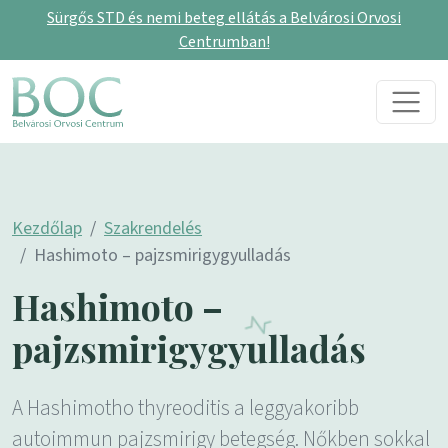
Sürgős STD és nemi beteg ellátás a Belvárosi Orvosi
Centrumban!
Skip to content
Main Navigation
Kezdőlap
Szakrendelés
Hashimoto – pajzsmirigygyulladás
Hashimoto –
pajzsmirigygyulladás
A Hashimotho thyreoditis a leggyakoribb
autoimmun pajzsmirigy betegség. Nőkben sokkal