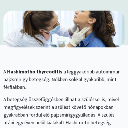
A
Hashimotho thyreoditis
a leggyakoribb autoimmun
pajzsmirigy betegség. Nőkben sokkal gyakoribb, mint
férfiakban.
A betegség összefüggésben állhat a szüléssel is, mivel
megfigyelések szerint a szülést követő hónapokban
gyakrabban fordul elő pajzsmirigygyulladás. A szülés
utáni egy éven belül kialakult Hashimoto betegség