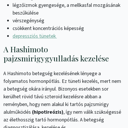
légzőizmok gyengesége, a mellkasfal mozgásának
beszűkülése
vérszegénység
csökkent koncentrációs képesség
depressziós tünetek
A Hashimoto
pajzsmirigygyulladás kezelése
A Hashimoto betegség kezelésének lényege a
folyamatos hormonpótlás. Ez tüneti kezelés, mert nem
a betegség okára irányul. Bizonyos esetekben sor
kerülhet rövid távú szteroid kezelésre abban a
reményben, hogy nem alakul ki tartós pajzsmirigy
alulműködés
(hipotireózis)
, így nem válik szükségessé
az élethosszig tartó hormonpótlás. A betegség
diagnosztizálása, kezelése és