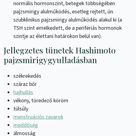
normális hormonszint, betegek többségében
pajzsmirigy alulműködés, esetleg rejtett, ún.
szubklinikus pajzsmirigy alulműködés alakul ki (a
TSH szint emelkedett, de a perifériás hormonok
szintje az élettani határokon belül van).
Jellegzetes tünetek Hashimoto
pajzsmirigygyulladásban
székrekedés
száraz bőr
hajhullás
vékony, töredező köröm
túlsúly
menstruációs zavarok
meddőség
álmosság