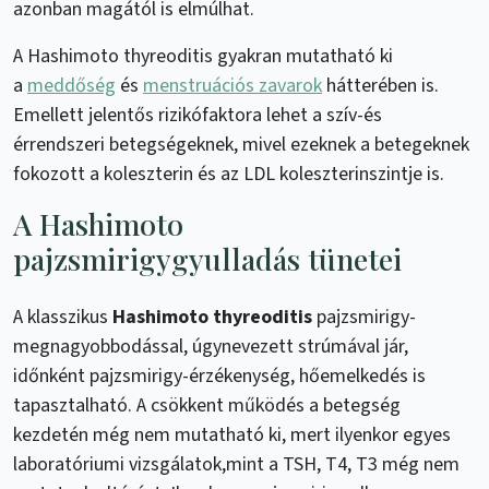
azonban magától is elmúlhat.
A Hashimoto thyreoditis gyakran mutatható ki
a
meddőség
és
menstruációs zavarok
hátterében is.
Emellett jelentős rizikófaktora lehet a szív-és
érrendszeri betegségeknek, mivel ezeknek a betegeknek
fokozott a koleszterin és az LDL koleszterinszintje is.
A Hashimoto
pajzsmirigygyulladás tünetei
A klasszikus
Hashimoto thyreoditis
pajzsmirigy-
megnagyobbodással, úgynevezett strúmával jár,
időnként pajzsmirigy-érzékenység, hőemelkedés is
tapasztalható. A csökkent működés a betegség
kezdetén még nem mutatható ki, mert ilyenkor egyes
laboratóriumi vizsgálatok,mint a TSH, T4, T3 még nem