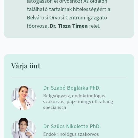
látogasson el orvoshoz! Az oldalon
található tartalmak hitelességéért a
Belvárosi Orvosi Centrum igazgató
főorvosa,
Dr. Tisza Tímea
felel.
Várja önt
Dr. Szabó Boglárka PhD.
Belgyógyász, endokrinológus
szakorvos, pajzsmirigy ultrahang
specialista
Dr. Szücs Nikolette PhD.
Endokrinológus szakorvos