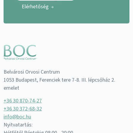
Elérhetőség
Belvárosi Orvosi Centrum
1053 Budapest, Ferenciek tere 7-8. III. lépcsőház 2.
emelet
+36 30 870-74-27
+36 30 372-68-32
info@boc.hu
Nyitvatartás:
Hétfőtől Péntekig 08:00 - 20:00