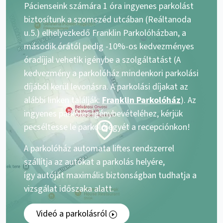
Pácienseink számára 1 óra ingyenes parkolást
biztosítunk a szomszéd utcában (Reáltanoda
u.5.) elhelyezkedő Franklin Parkolóházban, a
második órától pedig -10%-os kedvezményes
óradíjjal vehetik igénybe a szolgáltatást (A
kedvezmény a parkolóház mindenkori parkolási
díjából kerül levonásra. A parkolási díjakat az
alábbi linken találják:
Franklin Parkolóház
). Az
ingyenes parkolás igénybevételéhez, kérjük
pecséltesse le parkolójegyét a recepciónkon!
A parkolóház automata liftes rendszerrel
szállítja az autókat a parkolás helyére,
így autóját maximális biztonságban tudhatja a
vizsgálat időszaka alatt.
Videó a parkolásról