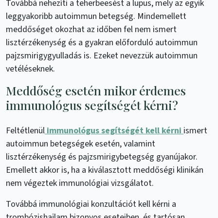
Továbbá nehezíti a teherbeesést a lupus, mely az egyik
leggyakoribb autoimmun betegség. Mindemellett
meddőséget okozhat az időben fel nem ismert
lisztérzékenység és a gyakran előforduló autoimmun
pajzsmirigygyulladás is. Ezeket nevezzük autoimmun
vetéléseknek.
Meddőség esetén mikor érdemes
immunológus segítségét kérni?
Feltétlenül
immunológus segítségét kell kérni
ismert
autoimmun betegségek esetén, valamint
lisztérzékenység és pajzsmirigybetegség gyanújakor.
Emellett akkor is, ha a kiválasztott meddőségi klinikán
nem végeztek immunológiai vizsgálatot.
Továbbá immunológiai konzultációt kell kérni a
trombózishajlam bizonyos eseteiben, és tartósan