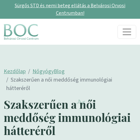
Sürgős STD és nemi beteg ellátás a Belvárosi Orvosi
Centrumban!
Skip to content
Main Navigation
Kezdőlap
NőgyógyBlog
Szakszerűen a női meddőség immunológiai
hátteréről
Szakszerűen a női
meddőség immunológiai
hátteréről