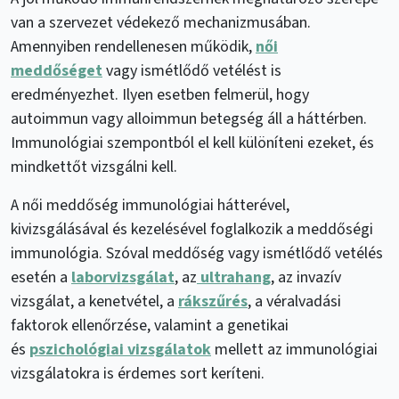
van a szervezet védekező mechanizmusában.
Amennyiben rendellenesen működik,
női
meddőséget
vagy ismétlődő vetélést is
eredményezhet. Ilyen esetben felmerül, hogy
autoimmun vagy alloimmun betegség áll a háttérben.
Immunológiai szempontból el kell különíteni ezeket, és
mindkettőt vizsgálni kell.
A női meddőség immunológiai hátterével,
kivizsgálásával és kezelésével foglalkozik a meddőségi
immunológia. Szóval meddőség vagy ismétlődő vetélés
esetén a
laborvizsgálat
, az
ultrahang
, az invazív
vizsgálat, a kenetvétel, a
rákszűrés
, a véralvadási
faktorok ellenőrzése, valamint a genetikai
és
pszichológiai vizsgálatok
mellett az immunológiai
vizsgálatokra is érdemes sort keríteni.