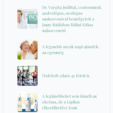
Dr. Vargha Judittal, centrumunk
andrológus, urológus
szakorvosával beszélgetett a
Jazzy Rádióban Bálint Edina
műsorvezető
A legszebb anyák napi ajándék:
az egészség
Önfeledt edzés 45 felett is
A legkisebbeket sem kíméli az
ekcéma, de a Lipikar
elkerülhetővé teszi