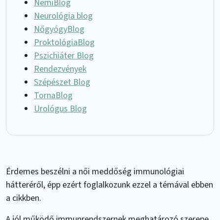
NemiBlog
Neurológia blog
NőgyógyBlog
ProktológiaBlog
Pszichiáter Blog
Rendezvények
Szépészet Blog
TornaBlog
Urológus Blog
Érdemes beszélni a női meddőség immunológiai
hátteréről, épp ezért foglalkozunk ezzel a témával ebben
a cikkben.
A jól működő immunrendszernek meghatározó szerepe