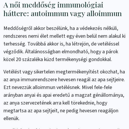
A női meddőség immunológiai
háttere: autoimmun vagy alloimmun
Meddőségről akkor beszélünk, ha a védekezés nélküli,
rendszeres nemi élet mellett egy éven belül nem alakul ki
terhesség. Továbbá akkor is, ha létrejön, de vetéléssel
végződik. Általánosságban elmondható, hogy a párok
közel 20 százaléka küzd termékenységi gondokkal.
Vetélést vagy sikertelen megtermékenyítést okozhat, ha
az anya immunrendszere hevesen reagál az apa sejtjeire.
Ezt nevezzük alloimmun vetélésnek. Mivel fele-fele
arányban anyai és apai eredetű a magzat génállománya,
az anya szervezetének arra kell törekednie, hogy
megtartsa az apa sejtjeit, ne pedig hevesen reagáljon
ellenük.