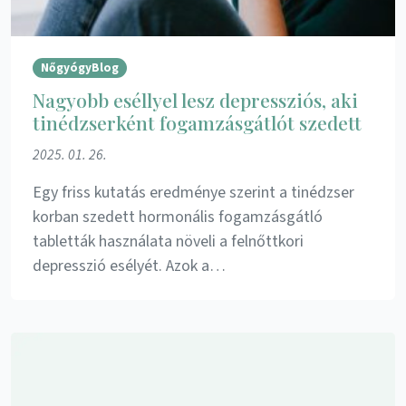
NőgyógyBlog
Nagyobb eséllyel lesz depressziós, aki
tinédzserként fogamzásgátlót szedett
2025. 01. 26.
Egy friss kutatás eredménye szerint a tinédzser
korban szedett hormonális fogamzásgátló
tabletták használata növeli a felnőttkori
depresszió esélyét. Azok a…