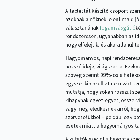
A tablettát készítő csoport sz
azoknak a nőknek jelent majd jó 
választanának
fogamzásgátló
k
rendszeresen, ugyanabban az idő
hogy elfelejtik, és akaratlanul t
Hagyományos, napi rendszeressé
hosszú ideje, világszerte. Ezek
szöveg szerint 99%-os a hatékon
egyszer kialakulhat nem várt ter
mutatja, hogy sokan rosszul sze
kihagynak egyet-egyet; össze-v
vagy megfeledkeznek arról, hogy
szervezetükből – például egy be
esetek miatt a hagyományos ta
A kutatók szerint a havonta sz