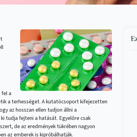
E
et
ll
i
fel a
k a terhességet. A kutatócsoport kifejezetten
ogy az hosszan ellen tudjon állni a
i tudja fejteni a hatását. Egyelőre csak
dszert, de az eredmények tükrében nagyon
en az emberek is kipróbálhatják.