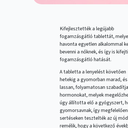
Kifejlesztették a legújabb
fogamzásgátló tablettát, mely
havonta egyetlen alkalommal ke
bevenni a nőknek, és így is kifejt
fogamzásgátló hatását.
A tabletta a lenyelést követően
hetekig a gyomorban marad, és
lassan, folyamatosan szabadítja 
hormonokat, melyek megelőzheti
úgy állította elő a gyógyszert, h
gyomorsavnak, így megfelelően k
sertéseken tesztelték az új mó
remélik, hogy a következő évekb