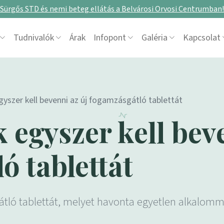
Sürgős STD és nemi beteg ellátás a Belvárosi Orvosi Centrumban!
Tudnivalók
Árak
Infopont
Galéria
Kapcsolat
yszer kell bevenni az új fogamzásgátló tablettát
 egyszer kell beve
ó tablettát
átló tablettát, melyet havonta egyetlen alkalomma