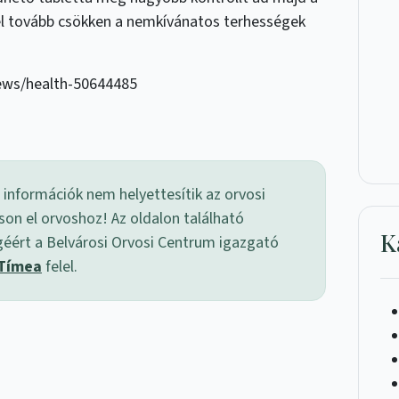
vel tovább csökken a nemkívánatos terhességek
ews/health-50644485
 információk nem helyettesítik az orvosi
son el orvoshoz! Az oldalon található
K
géért a Belvárosi Orvosi Centrum igazgató
 Tímea
felel.