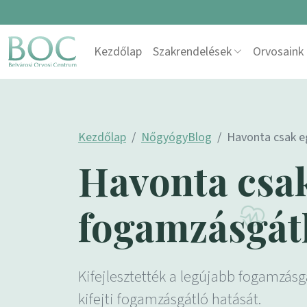
Skip to content
Kezdőlap
Szakrendelések
Orvosaink
Main Navigation
Kezdőlap
NőgyógyBlog
Havonta csak eg
Havonta csak
fogamzásgátl
Kifejlesztették a legújabb fogamzásg
kifejti fogamzásgátló hatását.