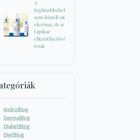
A
legkisebbeket
sem kíméli az
ekcéma, de a
Lipikar
elkerülhetővé
teszi
ategóriák
AndroBlog
DermaBlog
DiabetBlog
DietBlog