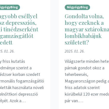
őgyógyBlog
NőgyógyBlog
gyobb eséllyel
Gondolta volna,
sz depressziós,
hogy ezeknek a
i tinédzserként
magyar sztárokn
ogamzásgátlót
lombikbabájuk
edett
született?
5. 01. 26.
2025. 01. 26.
y friss kutatás
Világszerte minden hete
edménye szerint a
párnak gondot okoz a
nédzser korban szedett
teherbeesés,
rmonális fogamzásgátló
Magyarországon pedig 
bletták használata növeli
friss adatok szerint
felnőttkori depresszió
körülbelül 120 ezer med
élyét. Azok a…
pár van.…