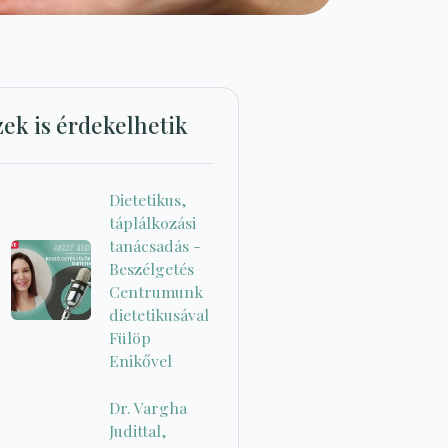
zek is érdekelhetik
Dietetikus,
táplálkozási
tanácsadás -
Beszélgetés
Centrumunk
dietetikusával
Fülöp
Enikővel
Dr. Vargha
Judittal,