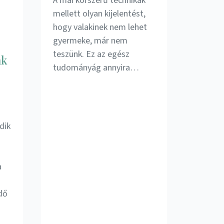
A mai korszerű technikák
mellett olyan kijelentést,
hogy valakinek nem lehet
gyermeke, már nem
teszünk. Ez az egész
ak
tudományág annyira…
dik
a
dő