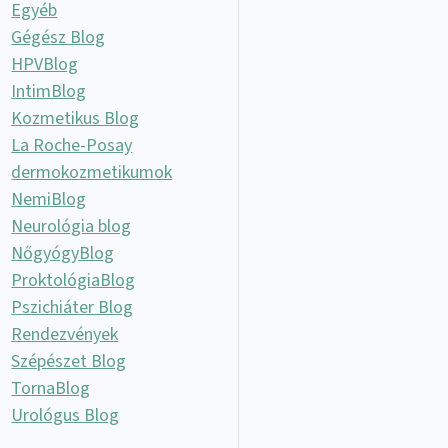
Egyéb
Gégész Blog
HPVBlog
IntimBlog
Kozmetikus Blog
La Roche-Posay
dermokozmetikumok
NemiBlog
Neurológia blog
NőgyógyBlog
ProktológiaBlog
Pszichiáter Blog
Rendezvények
Szépészet Blog
TornaBlog
Urológus Blog