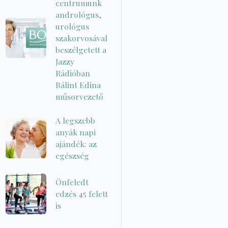
centrumunk
andrológus,
urológus
szakorvosával
beszélgetett a
Jazzy
Rádióban
Bálint Edina
műsorvezető
A legszebb
anyák napi
ajándék: az
egészség
Önfeledt
edzés 45 felett
is