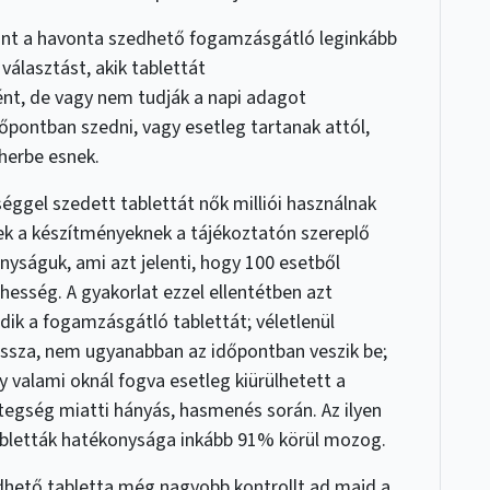
erint a havonta szedhető fogamzásgátló leginkább
választást, akik tablettát
ént, de vagy nem tudják a napi adagot
pontban szedni, vagy esetleg tartanak attól,
eherbe esnek.
ggel szedett tablettát nők milliói használnak
nek a készítményeknek a tájékoztatón szereplő
yságuk, ami azt jelenti, hogy 100 esetből
hesség. A gyakorlat ezzel ellentétben azt
dik a fogamzásgátló tablettát; véletlenül
issza, nem ugyanabban az időpontban veszik be;
 valami oknál fogva esetleg kiürülhetett a
tegség miatti hányás, hasmenés során. Az ilyen
bletták hatékonysága inkább 91% körül mozog.
edhető tabletta még nagyobb kontrollt ad majd a