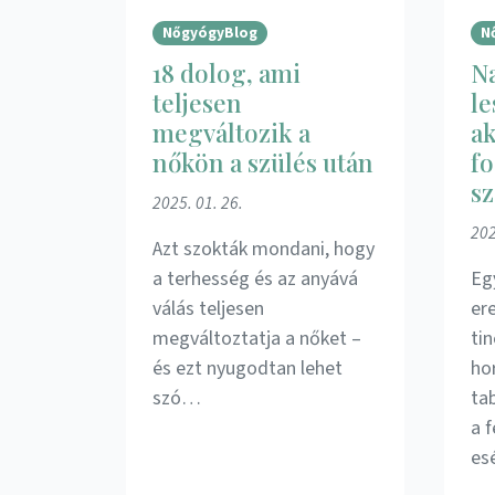
NőgyógyBlog
N
18 dolog, ami
Na
teljesen
le
megváltozik a
ak
nőkön a szülés után
f
sz
2025. 01. 26.
202
Azt szokták mondani, hogy
a terhesség és az anyává
Eg
válás teljesen
er
megváltoztatja a nőket –
ti
és ezt nyugodtan lehet
ho
szó…
ta
a 
es