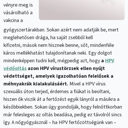
vényre meg is
vásárolható a
vakcina a
gyógyszertárakban. Sokan azért nem adatják be, mert
meglehetősen drága, ha saját zsebből kell
kifizetni, mások nem hisznek benne, sőt, mindenféle
káros mellékhatást tulajdonítanak neki. Egy dolgot
mindenképpen tudni kell, mégpedig azt, hogy
a
HPV
védőoltás
azon HPV vírustörzsek ellen nyújt
védettséget, amelyek igazolhatóan felelősek a
méhnyakrák kialakulásáért.
Mivel a HPV vírus
szexuális úton terjed, érdemes a fiúkat is beoltani,
hiszen ők viszik át a fertőzést egyik lányról a másikra a
későbbiekben. Sokan úgy gondolják, hogy felnőttkorban
már felesleges az oltás beadása, pedig ez távolról sincs
így. A nőgyógyásznál – ha HPV fertőzöttségünk van –