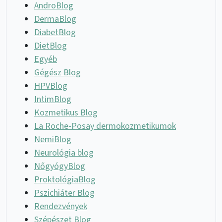
AndroBlog
DermaBlog
DiabetBlog
DietBlog
Egyéb
Gégész Blog
HPVBlog
IntimBlog
Kozmetikus Blog
La Roche-Posay dermokozmetikumok
NemiBlog
Neurológia blog
NőgyógyBlog
ProktológiaBlog
Pszichiáter Blog
Rendezvények
Szépészet Blog