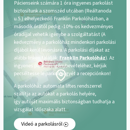
Pácienseink számára 1 óra ingyenes parkolást
biztosítunk a szomszéd utcában (Reáltanoda
u.5.) elhelyezkedő Franklin Parkolóházban, a
második órától pedig -10%-os kedvezményes
óradíjjal vehetik igénybe a szolgáltatást (A
kedvezmény a parkolóház mindenkori parkolási
díjából kerül levonásra. A parkolási díjakat az
alábbi linken találják:
Franklin Parkolóház
). Az
ingyenes parkolás igénybevételéhez, kérjük
pecséltesse le parkolójegyét a recepciónkon!
A parkolóház automata liftes rendszerrel
szállítja az autókat a parkolás helyére,
így autóját maximális biztonságban tudhatja a
vizsgálat időszaka alatt.
Videó a parkolásról