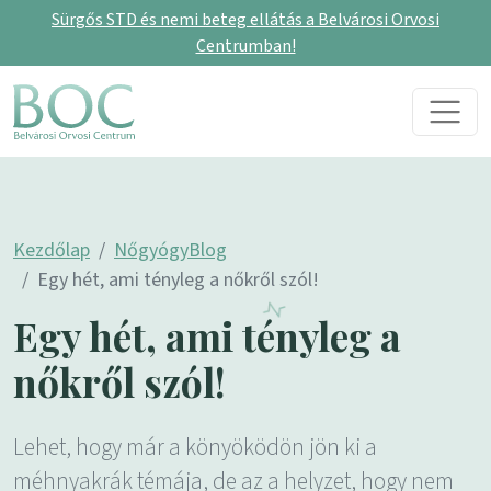
Sürgős STD és nemi beteg ellátás a Belvárosi Orvosi
Centrumban!
Skip to content
Main Navigation
Kezdőlap
NőgyógyBlog
Egy hét, ami tényleg a nőkről szól!
Egy hét, ami tényleg a
nőkről szól!
Lehet, hogy már a könyöködön jön ki a
méhnyakrák témája, de az a helyzet, hogy nem