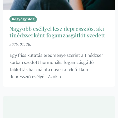
NőgyógyBlog
Nagyobb eséllyel lesz depressziós, aki
tinédzserként fogamzásgátlót szedett
2025. 01. 26.
Egy friss kutatás eredménye szerint a tinédzser
korban szedett hormonális fogamzásgátló
tabletták használata növeli a felnőttkori
depresszió esélyét. Azok a…