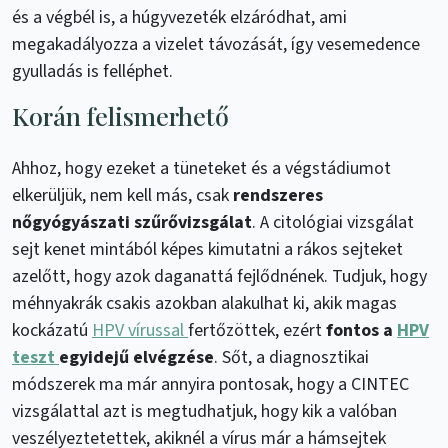
és a végbél is, a húgyvezeték elzáródhat, ami
megakadályozza a vizelet távozását, így vesemedence
gyulladás is felléphet.
Korán felismerhető
Ahhoz, hogy ezeket a tüneteket és a végstádiumot
elkerüljük, nem kell más, csak
rendszeres
nőgyógyászati szűrővizsgálat
. A citológiai vizsgálat
sejt kenet mintából képes kimutatni a rákos sejteket
azelőtt, hogy azok daganattá fejlődnének. Tudjuk, hogy
méhnyakrák csakis azokban alakulhat ki, akik magas
kockázatú
HPV vírussal
fertőzöttek, ezért
fontos a
HPV
teszt
egyidejű elvégzése
. Sőt, a diagnosztikai
módszerek ma már annyira pontosak, hogy a CINTEC
vizsgálattal azt is megtudhatjuk, hogy kik a valóban
veszélyeztetettek, akiknél a vírus már a hámsejtek