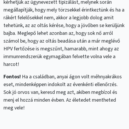
kérhetjük az úgynevezett tipizálást, melynek során
megállapítják, hogy mely törzsekkel érintkeztünk és ha a
rákért felelősekkel nem, akkor a legjobb dolog amit
tehetünk, az az oltás kérése, hogy a jövőben se kerüljünk
bajba. Meglepő lehet azonban az, hogy sok nő arról
számol be, hogy az oltás beadása után a már meglévő
HPV fertőzése is megszűnt, hamarabb, mint ahogy az
immunrendszerük egymagában felvette volna vele a
harcot!
Fontos!
Ha a családban, anyai ágon volt méhnyakrákos
eset, mindenképpen indokolt az évenkénti ellenőrzés.
Sok jó orvos van, keresd meg azt, akiben megbízol és
menj el hozzá minden évben. Az életedet mentheted
meg vele!