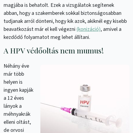
magjába is behatolt. Ezek a vizsgálatok segítenek
abban, hogy a szakemberek sokkal biztonságosabban
tudjanak arról dönteni, hogy kik azok, akiknél egy kisebb
beavatkozást már el kell végezni
(konizáció)
, amivel a
kezdődő folyamatot meg lehet állítani.
A HPV védőoltás nem mumus!
Néhány éve
már több
helyen is
ingyen kapják
a 12 éves
lányok a
méhnyakrák
elleni oltást,
de orvosi