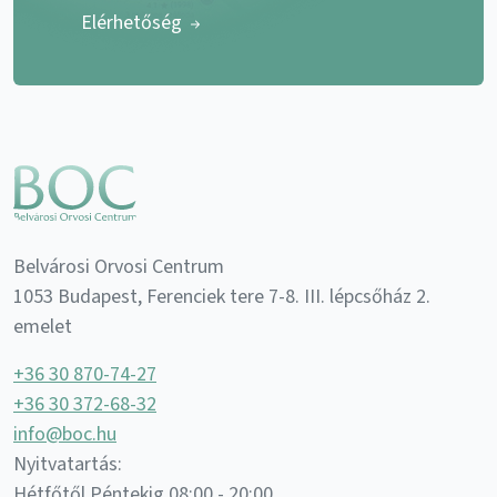
Elérhetőség
Belvárosi Orvosi Centrum
1053 Budapest, Ferenciek tere 7-8. III. lépcsőház 2.
emelet
+36 30 870-74-27
+36 30 372-68-32
info@boc.hu
Nyitvatartás:
Hétfőtől Péntekig 08:00 - 20:00