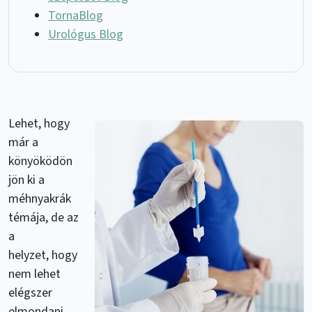
TornaBlog
Urológus Blog
Lehet, hogy
már a
könyöködön
jön ki a
méhnyakrák
témája, de az
a
helyzet, hogy
nem lehet
elégszer
elmondani,