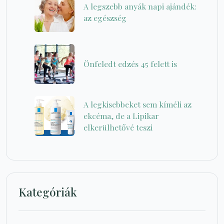
A legszebb anyák napi ajándék:
az egészség
Önfeledt edzés 45 felett is
A legkisebbeket sem kíméli az
ekcéma, de a Lipikar
elkerülhetővé teszi
Kategóriák