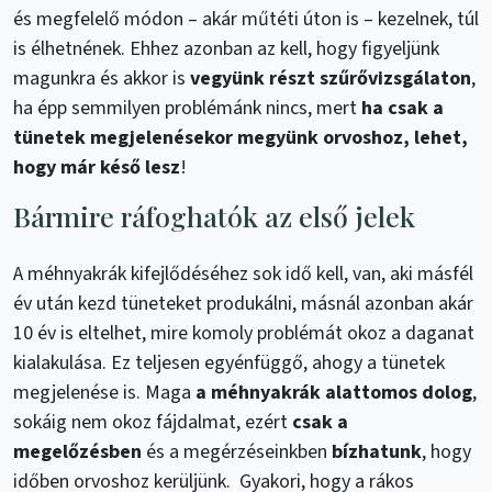
és megfelelő módon – akár műtéti úton is – kezelnek, túl
is élhetnének. Ehhez azonban az kell, hogy figyeljünk
magunkra és akkor is
vegyünk részt szűrővizsgálaton
,
ha épp semmilyen problémánk nincs, mert
ha csak a
tünetek megjelenésekor megyünk orvoshoz, lehet,
hogy már késő lesz
!
Bármire ráfoghatók az első jelek
A méhnyakrák kifejlődéséhez sok idő kell, van, aki másfél
év után kezd tüneteket produkálni, másnál azonban akár
10 év is eltelhet, mire komoly problémát okoz a daganat
kialakulása. Ez teljesen egyénfüggő, ahogy a tünetek
megjelenése is. Maga
a méhnyakrák alattomos dolog
,
sokáig nem okoz fájdalmat, ezért
csak a
megelőzésben
és a megérzéseinkben
bízhatunk
, hogy
időben orvoshoz kerüljünk. Gyakori, hogy a rákos