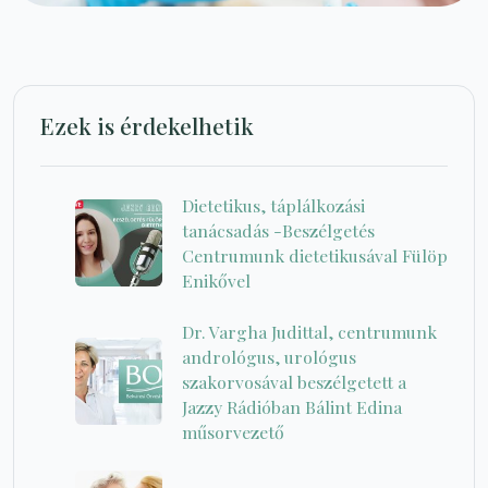
Ezek is érdekelhetik
Dietetikus, táplálkozási
tanácsadás -Beszélgetés
Centrumunk dietetikusával Fülöp
Enikővel
Dr. Vargha Judittal, centrumunk
andrológus, urológus
szakorvosával beszélgetett a
Jazzy Rádióban Bálint Edina
műsorvezető