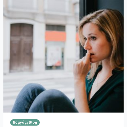
NőgyógyBlog