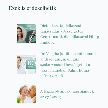
Ezek is érdekelhetik
Dietetikus, táplálkozási
tanácsadás -Beszélgetés
Centrumunk dietetikusával Fülöp
Enikővel
Dr. Vargha Judittal, centrumunk
andrológus, urológus
szakorvosával beszélgetett a
Jazzy Rádióban Bálint Edina
műsorvezető
A legszebb anyák napi ajándék:
az egészség