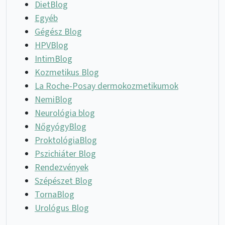
DietBlog
Egyéb
Gégész Blog
HPVBlog
IntimBlog
Kozmetikus Blog
La Roche-Posay dermokozmetikumok
NemiBlog
Neurológia blog
NőgyógyBlog
ProktológiaBlog
Pszichiáter Blog
Rendezvények
Szépészet Blog
TornaBlog
Urológus Blog