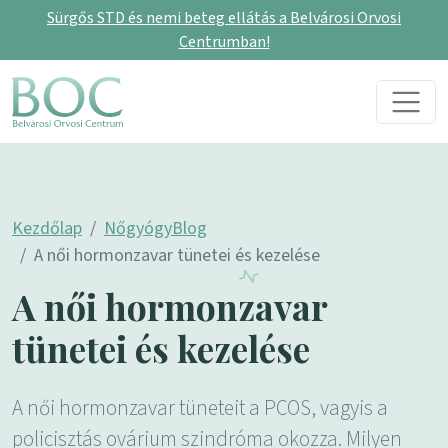
Sürgős STD és nemi beteg ellátás a Belvárosi Orvosi
Centrumban!
Skip to content
Main Navigation
Kezdőlap
NőgyógyBlog
A női hormonzavar tünetei és kezelése
A női hormonzavar
tünetei és kezelése
A női hormonzavar tüneteit a PCOS, vagyis a
policisztás ovárium szindróma okozza. Milyen