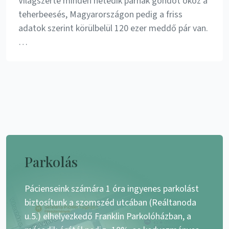
Világszerte minden hetedik párnak gondot okoz a
teherbeesés, Magyarországon pedig a friss
adatok szerint körülbelül 120 ezer meddő pár van.
…
Parkolás
Pácienseink számára 1 óra ingyenes parkolást
biztosítunk a szomszéd utcában (Reáltanoda
u.5.) elhelyezkedő Franklin Parkolóházban, a