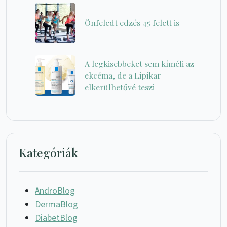
Önfeledt edzés 45 felett is
A legkisebbeket sem kíméli az
ekcéma, de a Lipikar
elkerülhetővé teszi
Kategóriák
AndroBlog
DermaBlog
DiabetBlog