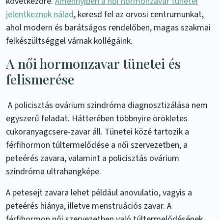
következőre.
Amennyiben a női hormonzavar tünetei
jelentkeznek nálad
, keresd fel az orvosi centrumunkat,
ahol modern és barátságos rendelőben, magas szakmai
felkészültséggel várnak kollégáink.
A női hormonzavar tünetei és
felismerése
A policisztás ovárium szindróma diagnosztizálása nem
egyszerű feladat. Hátterében többnyire örökletes
cukoranyagcsere-zavar áll. Tünetei közé tartozik a
férfihormon túltermelődése a női szervezetben, a
peteérés zavara, valamint a policisztás ovárium
szindróma ultrahangképe.
A petesejt zavara lehet például anovulatio, vagyis a
peteérés hiánya, illetve menstruációs zavar. A
férfihormon női szervezetben való túltermelődésének