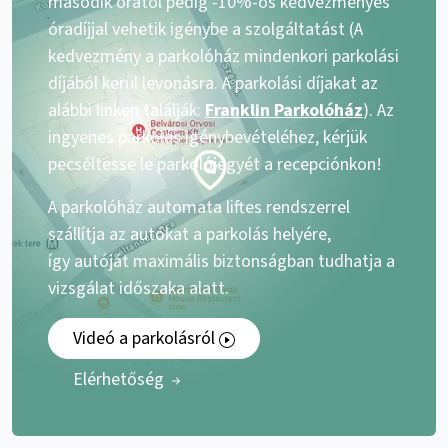
második órától pedig -10%-os kedvezményes
óradíjjal vehetik igénybe a szolgáltatást (A
kedvezmény a parkolóház mindenkori parkolási
díjából kerül levonásra. A parkolási díjakat az
alábbi linken találják:
Franklin Parkolóház
). Az
ingyenes parkolás igénybevételéhez, kérjük
pecséltesse le parkolójegyét a recepciónkon!
A parkolóház automata liftes rendszerrel
szállítja az autókat a parkolás helyére,
így autóját maximális biztonságban tudhatja a
vizsgálat időszaka alatt.
Videó a parkolásról
Elérhetőség