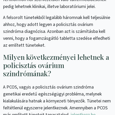
pedig lehetnek klinikai, illetve laboratóriumi jelei.
A felsorolt tünetekből legalább háromnak kell teljesülnie
ahhoz, hogy adott legyen a policisztás ovárium
szindróma diagnózisa. Azonban azt is számításba kell
venni, hogy a fogamzásgátló tabletta szedése elfedheti
az említett tüneteket.
Milyen következményei lehetnek a
policisztás ovárium
szindrómának?
A PCOS, vagyis a policisztás ovárium szindróma
genetikai eredetű egészségügyi probléma, melynek
kialakulására hatnak a környezeti tényezők. Tünetei nem
feltétlenül egyszerre jelentkeznek. Amennyiben a PCOS
már említett tüneteit tapasztalod,
jelentkezz be