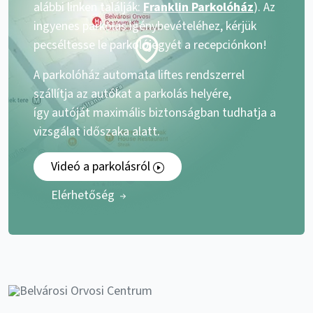
alábbi linken találják:
Franklin Parkolóház
). Az
ingyenes parkolás igénybevételéhez, kérjük
pecséltesse le parkolójegyét a recepciónkon!
A parkolóház automata liftes rendszerrel
szállítja az autókat a parkolás helyére,
így autóját maximális biztonságban tudhatja a
vizsgálat időszaka alatt.
Videó a parkolásról
Elérhetőség