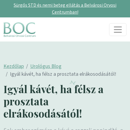
Sürgős STD és nemi beteg ellátás a Belvárosi Orvosi
Centrumban!
Skip to content
Main Navigation
Kezdőlap
Urológus Blog
Igyál kávét, ha félsz a prosztata elrákosodásától!
Igyál kávét, ha félsz a
prosztata
elrákosodásától!