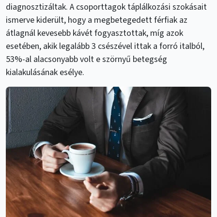
diagnosztizáltak. A csoporttagok táplálkozási szokásait
ismerve kiderült, hogy a megbetegedett férfiak az
átlagnál kevesebb kávét fogyasztottak, míg azok
esetében, akik legalább 3 csészével ittak a forró italból,
53%-al alacsonyabb volt e szörnyű betegség
kialakulásának esélye.