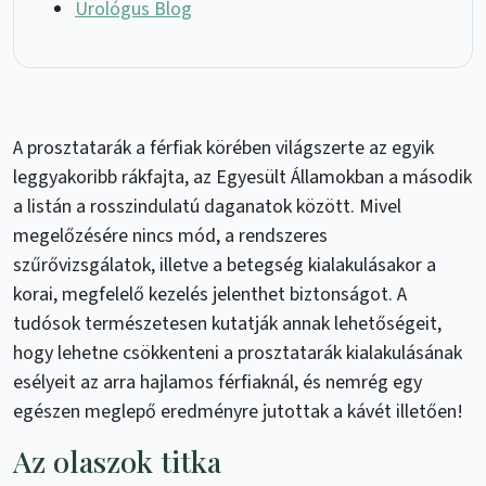
Urológus Blog
A prosztatarák a férfiak körében világszerte az egyik
leggyakoribb rákfajta, az Egyesült Államokban a második
a listán a rosszindulatú daganatok között. Mivel
megelőzésére nincs mód, a rendszeres
szűrővizsgálatok, illetve a betegség kialakulásakor a
korai, megfelelő kezelés jelenthet biztonságot. A
tudósok természetesen kutatják annak lehetőségeit,
hogy lehetne csökkenteni a prosztatarák kialakulásának
esélyeit az arra hajlamos férfiaknál, és nemrég egy
egészen meglepő eredményre jutottak a kávét illetően!
Az olaszok titka