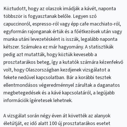
Köztudott, hogy az olaszok imádják a kávét, naponta
többször is fogyasztanak belőle. Legyen szó
capuccinoról, espresso-ról vagy épp cafe macchiato-ról,
egyformán rajonganak értük és a főétkezések után vagy
munka utáni levezetésként is isszák, legalább naponta
kétszer. Számukra ez már hagyomány. A statisztikák
pedig azt mutatták, hogy köztük kevesebb a
prosztatarákos beteg, így a kutatók számára kézenfekvő
volt, hogy Olaszországban kezdjenek vizsgálatot a
fekete nedűvel kapcsolatban. Bár a korábbi tesztek
ellentmondásos végeredménnyel zárultak a daganatos
megbetegedések és a kávé kapcsolatáról, a legújabb
információk ígéretesek lehetnek.
A vizsgálat során négy éven át követték az alanyok
életútját, ez idő alatt 100 új prosztatarákos esetet