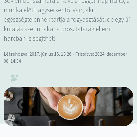
Sok ember számára a kávé a reggeli napindító, a
munka előtti agyserkentő. Van, aki
egészségtelennek tartja a fogyasztását, de egy új
kutatás szerint akár a prosztatarák elleni
harcban is segíthet!
Létrehozva: 2017. június 15. 13:26 - Frissítve: 2024. december
08. 14:34