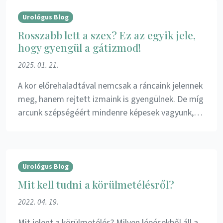
Urológus Blog
Rosszabb lett a szex? Ez az egyik jele,
hogy gyengül a gátizmod!
2025. 01. 21.
A kor előrehaladtával nemcsak a ráncaink jelennek
meg, hanem rejtett izmaink is gyengülnek. De míg
arcunk szépségéért mindenre képesek vagyunk,…
Urológus Blog
Mit kell tudni a körülmetélésről?
2022. 04. 19.
Mit jelent a körülmetélés? Milyen lépésekből áll a