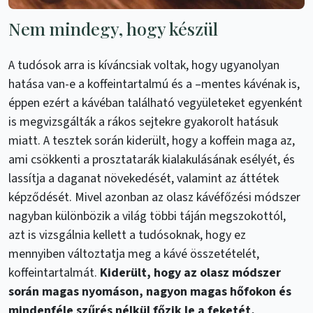
Nem mindegy, hogy készül
A tudósok arra is kíváncsiak voltak, hogy ugyanolyan
hatása van-e a koffeintartalmú és a –mentes kávénak is,
éppen ezért a kávéban található vegyületeket egyenként
is megvizsgálták a rákos sejtekre gyakorolt hatásuk
miatt. A tesztek során kiderült, hogy a koffein maga az,
ami csökkenti a prosztatarák kialakulásának esélyét, és
lassítja a daganat növekedését, valamint az áttétek
képződését. Mivel azonban az olasz kávéfőzési módszer
nagyban különbözik a világ többi táján megszokottól,
azt is vizsgálnia kellett a tudósoknak, hogy ez
mennyiben változtatja meg a kávé összetételét,
koffeintartalmát.
Kiderült, hogy az olasz módszer
során magas nyomáson, nagyon magas hőfokon és
mindenféle szűrés nélkül főzik le a feketét,