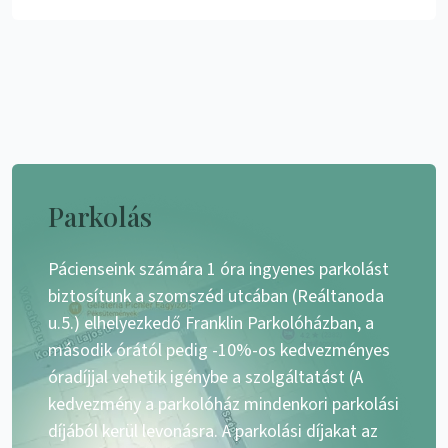
Parkolás
Pácienseink számára 1 óra ingyenes parkolást
biztosítunk a szomszéd utcában (Reáltanoda
u.5.) elhelyezkedő Franklin Parkolóházban, a
második órától pedig -10%-os kedvezményes
óradíjjal vehetik igénybe a szolgáltatást (A
kedvezmény a parkolóház mindenkori parkolási
díjából kerül levonásra. A parkolási díjakat az