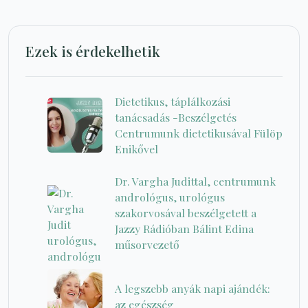
Ezek is érdekelhetik
Dietetikus, táplálkozási
tanácsadás -Beszélgetés
Centrumunk dietetikusával Fülöp
Enikővel
Dr. Vargha Judittal, centrumunk
andrológus, urológus
szakorvosával beszélgetett a
Jazzy Rádióban Bálint Edina
műsorvezető
A legszebb anyák napi ajándék:
az egészség