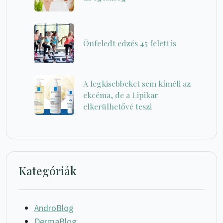
Önfeledt edzés 45 felett is
A legkisebbeket sem kíméli az
ekcéma, de a Lipikar
elkerülhetővé teszi
Kategóriák
AndroBlog
DermaBlog