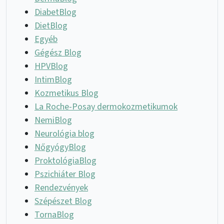
DiabetBlog
DietBlog
Egyéb
Gégész Blog
HPVBlog
IntimBlog
Kozmetikus Blog
La Roche-Posay dermokozmetikumok
NemiBlog
Neurológia blog
NőgyógyBlog
ProktológiaBlog
Pszichiáter Blog
Rendezvények
Szépészet Blog
TornaBlog