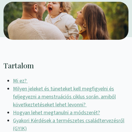
Tartalom
Mi ez?
Milyen jeleket és tüneteket kell megfigyelni és
feljegyezni a menstruációs ciklus során, amiből
következtetéseket lehet levonni?
Hogyan lehet megtanulni a módszerét?
Gyakori Kérdések a természetes családtervezésről
(GYIK)