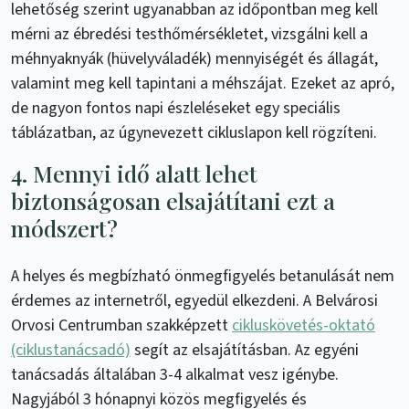
lehetőség szerint ugyanabban az időpontban meg kell
mérni az ébredési testhőmérsékletet, vizsgálni kell a
méhnyaknyák (hüvelyváladék) mennyiségét és állagát,
valamint meg kell tapintani a méhszájat. Ezeket az apró,
de nagyon fontos napi észleléseket egy speciális
táblázatban, az úgynevezett cikluslapon kell rögzíteni.
4. Mennyi idő alatt lehet
biztonságosan elsajátítani ezt a
módszert?
A helyes és megbízható önmegfigyelés betanulását nem
érdemes az internetről, egyedül elkezdeni. A Belvárosi
Orvosi Centrumban szakképzett
cikluskövetés-oktató
(ciklustanácsadó)
segít az elsajátításban. Az egyéni
tanácsadás általában 3-4 alkalmat vesz igénybe.
Nagyjából 3 hónapnyi közös megfigyelés és