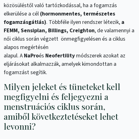
közösüléstől való tartózkodással, ha a fogamzás
elkerülése a cél
(hormonmentes, természetes
fogamzásgátlás)
. Többféle ilyen rendszer létezik,
a
FEMM, Sensiplan, Billings, Creighton
, de valamennyi a
női ciklus során végzett önmegfigyelésen és a ciklus
alapos megértésén
alapul. A
NaPro
és
Neofertility
módszerek azokat az
eljárásokat alkalmazzák, amelyek kimondottan a
fogamzást segítik.
Milyen jeleket és tüneteket kell
megfigyelni és feljegyezni a
menstruációs ciklus során,
amiből következtetéseket lehet
levonni?