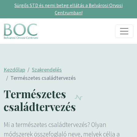
Sürgős STD és nemi beteg ellátás a Belvárosi Orvosi
Centrumban!
Skip to content
Main Navigation
Kezdőlap
Szakrendelés
Természetes családtervezés
Természetes
családtervezés
Mi a természetes családtervezés? Olyan
módszerek összefoglaló neve, melyek célja a