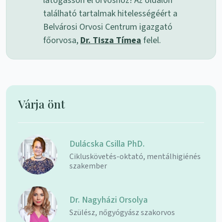
látogasson el orvoshoz! Az oldalon
található tartalmak hitelességéért a
Belvárosi Orvosi Centrum igazgató
főorvosa,
Dr. Tisza Tímea
felel.
Várja önt
Dulácska Csilla PhD.
Cikluskövetés-oktató, mentálhigiénés
szakember
Dr. Nagyházi Orsolya
Szülész, nőgyógyász szakorvos