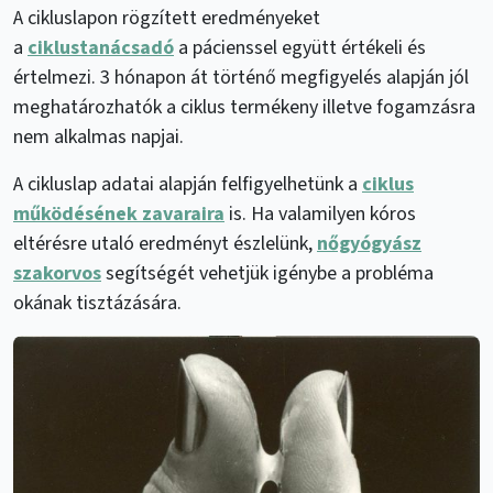
A cikluslapon rögzített eredményeket
a
ciklustanácsadó
a pácienssel együtt értékeli és
értelmezi. 3 hónapon át történő megfigyelés alapján jól
meghatározhatók a ciklus termékeny illetve fogamzásra
nem alkalmas napjai.
A cikluslap adatai alapján felfigyelhetünk a
ciklus
működésének zavaraira
is. Ha valamilyen kóros
eltérésre utaló eredményt észlelünk,
nőgyógyász
szakorvos
segítségét vehetjük igénybe a probléma
okának tisztázására.