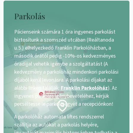
Parkolás
Pácienseink számára 1 óra ingyenes parkolást
biztosítunk a szomszéd utcában (Reáltanoda
u.5.) elhelyezkedő Franklin Parkolóházban, a
második órától pedig -10%-os kedvezményes
óradíjjal vehetik igénybe a szolgáltatást (A
kedvezmény a parkolóház mindenkori parkolási
díjából kerül levonásra. A parkolási díjakat az
alábbi linken találják:
Franklin Parkolóház
). Az
ingyenes parkolás igénybevételéhez, kérjük
pecséltesse le parkolójegyét a recepciónkon!
A parkolóház automata liftes rendszerrel
szállítja az autókat a parkolás helyére,
így autóját maximális biztonságban tudhatja a