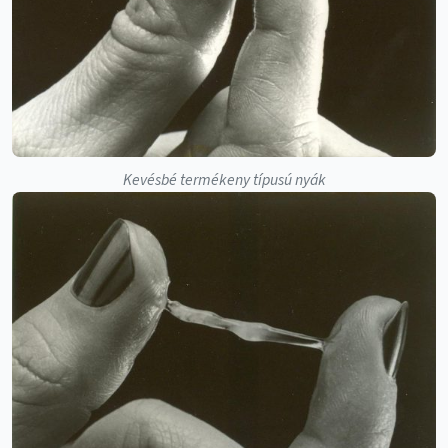
Kevésbé termékeny típusú nyák