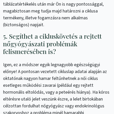
táblázatértékelés után már Ön is nagy pontossággal,
magabiztosan meg tudja majd határozni a ciklusa
termékeny, illetve fogamzásra nem alkalmas
(biztonságos) napjait.
5. Segíthet a cikluskövetés a rejtett
nőgyógyászati problémák
felismerésében is?
Igen, ez a módszer egyik legnagyobb egészségügyi
előnye! A pontosan vezetett cikluslap adatai alapján az
oktatónak nagyon hamar feltűnhetnek a női ciklus
esetleges működési zavarai (például egy rejtett
hormonális eltolódás, vagy a peteérés hiánya). Ha kóros
eltérésre utaló jelet veszünk észre, a lelet birtokában
célzottan fordulhat nőgyógyász vagy endokrinológus
szakorvoshoz a probléma minél hamarabbi