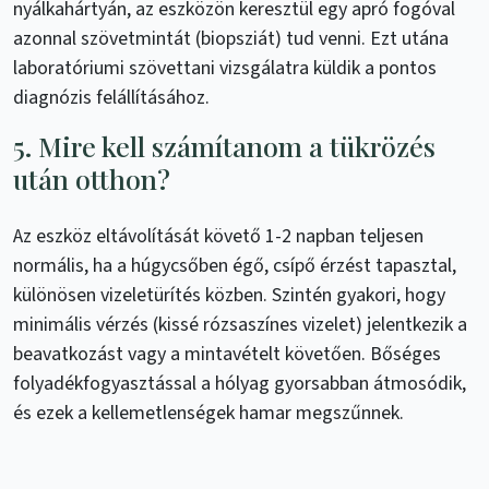
nyálkahártyán, az eszközön keresztül egy apró fogóval
azonnal szövetmintát (biopsziát) tud venni. Ezt utána
laboratóriumi szövettani vizsgálatra küldik a pontos
diagnózis felállításához.
5. Mire kell számítanom a tükrözés
után otthon?
Az eszköz eltávolítását követő 1-2 napban teljesen
normális, ha a húgycsőben égő, csípő érzést tapasztal,
különösen vizeletürítés közben. Szintén gyakori, hogy
minimális vérzés (kissé rózsaszínes vizelet) jelentkezik a
beavatkozást vagy a mintavételt követően. Bőséges
folyadékfogyasztással a hólyag gyorsabban átmosódik,
és ezek a kellemetlenségek hamar megszűnnek.