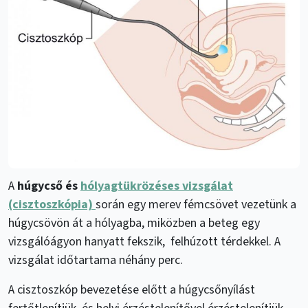
A
húgycső és
hólyagtükrözéses vizsgálat
(cisztoszkópia)
során egy merev fémcsövet vezetünk a
húgycsövön át a hólyagba, miközben a beteg egy
vizsgálóágyon hanyatt fekszik, felhúzott térdekkel. A
vizsgálat időtartama néhány perc.
A cisztoszkóp bevezetése előtt a húgycsőnyílást