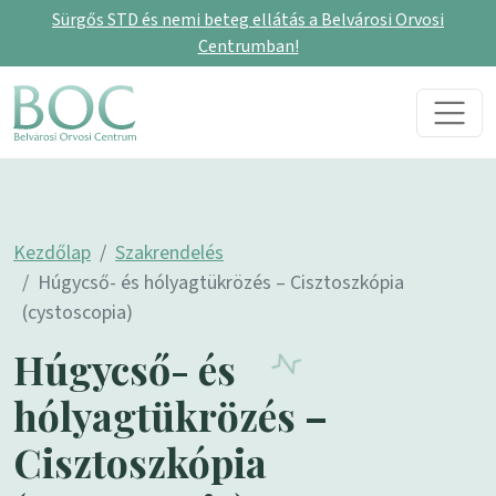
Sürgős STD és nemi beteg ellátás a Belvárosi Orvosi
Centrumban!
Skip to content
Main Navigation
Kezdőlap
Szakrendelés
Húgycső- és hólyagtükrözés – Cisztoszkópia
(cystoscopia)
Húgycső- és
hólyagtükrözés –
Cisztoszkópia