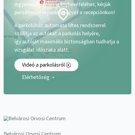
ingyenes parkolás igénybevételéhez, kérjük
pecséltesse le parkolójegyét a recepciónkon!
A parkolóház automata liftes rendszerrel
szállítja az autókat a parkolás helyére,
így autóját maximális biztonságban tudhatja a
vizsgálat időszaka alatt.
Videó a parkolásról
Elérhetőség
Belvárosi Orvosi Centrum