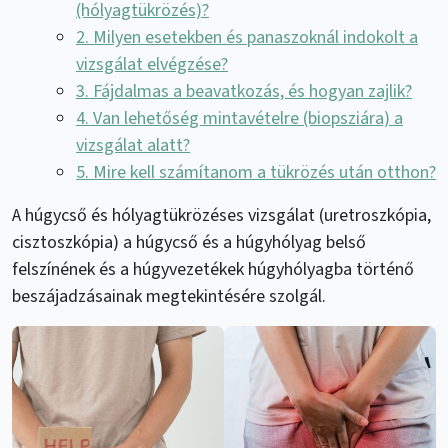
(hólyagtükrözés)?
2. Milyen esetekben és panaszoknál indokolt a
vizsgálat elvégzése?
3. Fájdalmas a beavatkozás, és hogyan zajlik?
4. Van lehetőség mintavételre (biopsziára) a
vizsgálat alatt?
5. Mire kell számítanom a tükrözés után otthon?
A húgycső és hólyagtükrözéses vizsgálat (uretroszkópia,
cisztoszkópia) a húgycső és a húgyhólyag belső
felszínének és a húgyvezetékek húgyhólyagba történő
beszájadzásainak megtekintésére szolgál.