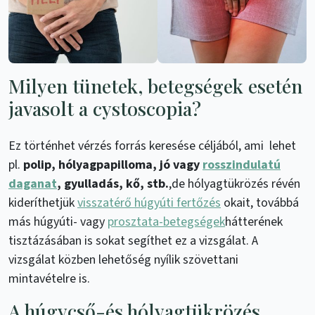
Milyen tünetek, betegségek esetén
javasolt a cystoscopia?
Ez történhet vérzés forrás keresése céljából, ami lehet
pl.
polip, hólyagpapilloma, jó vagy
rosszindulatú
daganat
, gyulladás, kő, stb.
,de hólyagtükrözés révén
kideríthetjük
visszatérő húgyúti fertőzés
okait, továbbá
más húgyúti- vagy
prosztata-betegségek
hátterének
tisztázásában is sokat segíthet ez a vizsgálat. A
vizsgálat közben lehetőség nyílik szövettani
mintavételre is.
A húgycső-és hólyagtükrözés