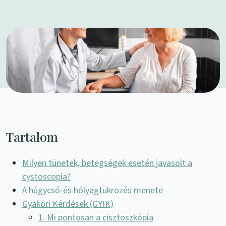
Tartalom
Milyen tünetek, betegségek esetén javasolt a
cystoscopia?
A húgycső-és hólyagtükrözés menete
Gyakori Kérdések (GYIK)
1. Mi pontosan a cisztoszkópia