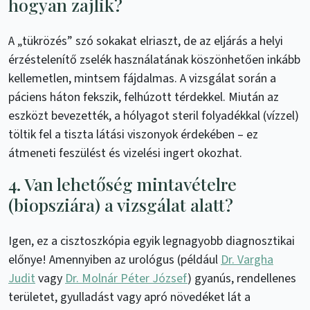
hogyan zajlik?
A „tükrözés” szó sokakat elriaszt, de az eljárás a helyi
érzéstelenítő zselék használatának köszönhetően inkább
kellemetlen, mintsem fájdalmas. A vizsgálat során a
páciens háton fekszik, felhúzott térdekkel. Miután az
eszközt bevezették, a hólyagot steril folyadékkal (vízzel)
töltik fel a tiszta látási viszonyok érdekében – ez
átmeneti feszülést és vizelési ingert okozhat.
4. Van lehetőség mintavételre
(biopsziára) a vizsgálat alatt?
Igen, ez a cisztoszkópia egyik legnagyobb diagnosztikai
előnye! Amennyiben az urológus (például
Dr. Vargha
Judit
vagy
Dr. Molnár Péter József
) gyanús, rendellenes
területet, gyulladást vagy apró növedéket lát a