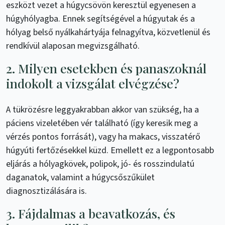
eszközt vezet a húgycsövön keresztül egyenesen a
húgyhólyagba. Ennek segítségével a húgyutak és a
hólyag belső nyálkahártyája felnagyítva, közvetlenül és
rendkívül alaposan megvizsgálható.
2. Milyen esetekben és panaszoknál
indokolt a vizsgálat elvégzése?
A tükrözésre leggyakrabban akkor van szükség, ha a
páciens vizeletében vér található (így keresik meg a
vérzés pontos forrását), vagy ha makacs, visszatérő
húgyúti fertőzésekkel küzd. Emellett ez a legpontosabb
eljárás a hólyagkövek, polipok, jó- és rosszindulatú
daganatok, valamint a húgycsőszűkület
diagnosztizálására is.
3. Fájdalmas a beavatkozás, és