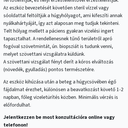
fertőtlenítjük, és helyi érzéstelenítővel érzéstelenítjük.
Az eszköz bevezetését követően steril vízzel vagy
sóoldattal feltöltjük a húgyhólyagot, ami kifeszíti annak
nyálkahártyáját, így azt alaposan meg tudjuk tekinteni.
Telt hólyag mellett a páciens gyakran vizelési ingert
tapasztalhat. A rendellenesnek tűnő területről apró
fogóval szövetmintát, ún. biopsziát is tudunk venni,
melyet szövettani vizsgálatra küldünk.
A szövettani vizsgálat fényt derít a kóros elváltozás
(növedék, gyulladás) pontos természetére.
Az eszköz kihúzása után a beteg a húgycsövében égő
fájdalmat érezhet, különösen a beavatkozást követő 1-2
napban, főleg vizeletürítés közben. Minimális vérzés is
előfordulhat.
Jelentkezzen be most konzultációra online vagy
telefonon!