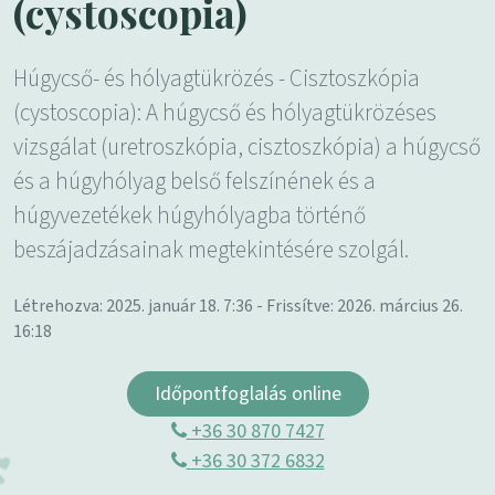
(cystoscopia)
Húgycső- és hólyagtükrözés - Cisztoszkópia
(cystoscopia): A húgycső és hólyagtükrözéses
vizsgálat (uretroszkópia, cisztoszkópia) a húgycső
és a húgyhólyag belső felszínének és a
húgyvezetékek húgyhólyagba történő
beszájadzásainak megtekintésére szolgál.
Létrehozva: 2025. január 18. 7:36 - Frissítve: 2026. március 26.
16:18
Időpontfoglalás online
+36 30 870 7427
+36 30 372 6832