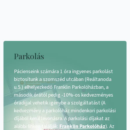
Parkolás
Pácienseink számára 1 óra ingyenes parkolást
biztosítunk a szomszéd utcában (Reáltanoda
u.5.) elhelyezkedő Franklin Parkolóházban, a
második órától pedig -10%-os kedvezményes
óradíjjal vehetik igénybe a szolgáltatást (A
kedvezmény a parkolóház mindenkori parkolási
díjából kerül levonásra. A parkolási díjakat az
alábbi linken találják:
Franklin Parkolóház
). Az