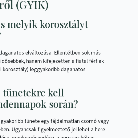
ről (GYIK)
és melyik korosztályt
?
 daganatos elváltozása. Ellentétben sok más
idősebbek, hanem kifejezetten a fiatal férfiak
ti korosztály) leggyakoribb daganatos
 tünetekre kell
indennapok során?
ggyakoribb tünete egy fájdalmatlan csomó vagy
en. Ugyancsak figyelmeztető jel lehet a here
dése, megkeményedése, a herezacskóban