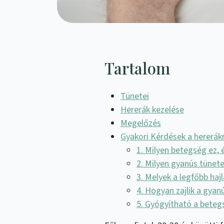
Tartalom
Tünetei
Hererák kezelése
Megelőzés
Gyakori Kérdések a hererákr
1. Milyen betegség ez, é
2. Milyen gyanús tünete
3. Melyek a legfőbb ha
4. Hogyan zajlik a gyan
5. Gyógyítható a beteg