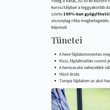
Főleg a fiatal, 20-30 év közötti
korosztályban a leggyakoribb da
szinte
100%-ban gyógyítható
viszonylag ritka megbetegedés
képviseli.
Tünetei
A here fájdalommentes m
Kicsi, fájdalmatlan csomó j
A herezacskó nehezebbé vál
Húzó érzés
Tompa fájdalom az alsó ha