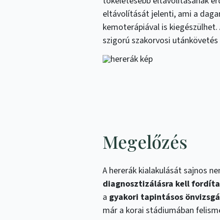
tökéletesebb eltávolításának ér
eltávolítását jelenti, ami a dag
kemoterápiával is kiegészülhet. 
szigorú szakorvosi utánkövetés
Megelőzés
A hererák kialakulását sajnos n
diagnosztizálásra kell fordíta
a
gyakori tapintásos önvizsgá
már a korai stádiumában felis