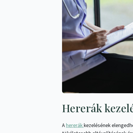
Hererák kezel
A
hererák
kezelésének elengedhe