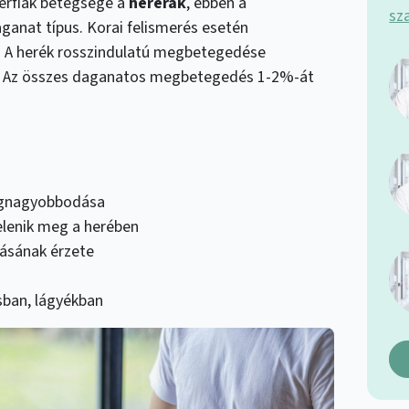
 férfiak betegsége a
hererák
, ebben a
ganat típus. Korai felismerés esetén
! A herék rosszindulatú megbetegedése
. Az összes daganatos megbetegedés 1-2%-át
egnagyobbodása
elenik meg a herében
ásának érzete
sban, lágyékban