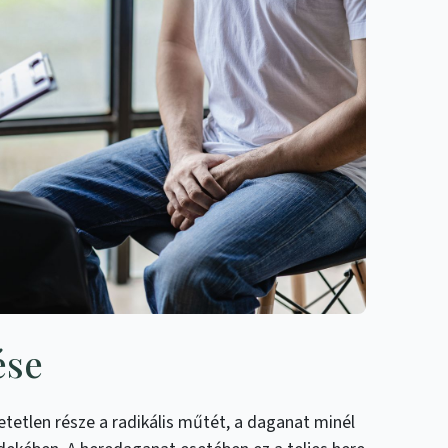
ése
tetlen része a radikális műtét, a daganat minél