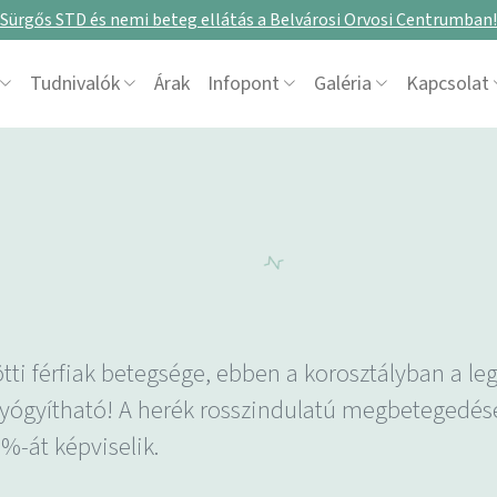
Sürgős STD és nemi beteg ellátás a Belvárosi Orvosi Centrumban!
Tudnivalók
Árak
Infopont
Galéria
Kapcsolat
zötti férfiak betegsége, ebben a korosztályban a l
yógyítható! A herék rosszindulatú megbetegedése
-át képviselik.