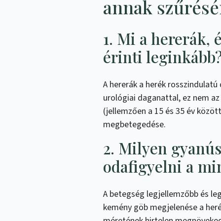
annak szűrésé
1. Mi a hererák, 
érinti leginkább
A hererák a herék rosszindulatú
urológiai daganattal, ez nem az 
(jellemzően a 15 és 35 év közöt
megbetegedése.
2. Milyen gyanús
odafigyelni a m
A betegség legjellemzőbb és le
kemény göb megjelenése a heréb
méretének hirtelen megnöveke