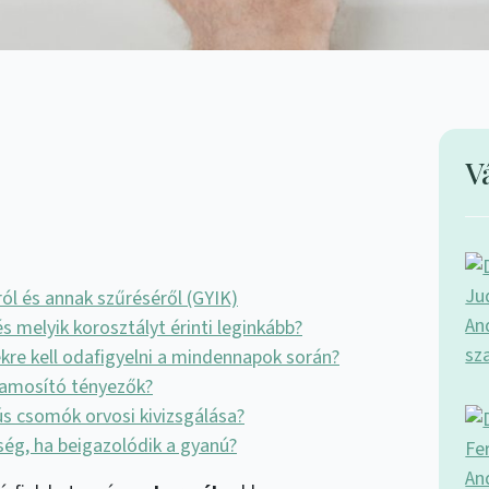
V
ól és annak szűréséről (GYIK)
s melyik korosztályt érinti leginkább?
kre kell odafigyelni a mindennapok során?
jlamosító tényezők?
ús csomók orvosi kivizsgálása?
ség, ha beigazolódik a gyanú?