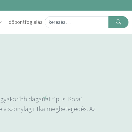
Search for:
Időpontfoglalás
eggyakoribb daganat típus. Korai
 viszonylag ritka megbetegedés. Az