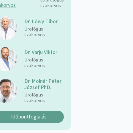
és urológus
szakorvos
Dr. Lőwy Tibor
Urológus
szakorvos
Dr. Varju Viktor
Urológus
szakorvos
Dr. Molnár Péter
József PhD.
Urológus
szakorvos
Időpontfoglalás