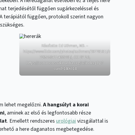
dekében. A heredaganat esetében ez a teljes here
anat terjedésétől függően sugárkezeléssel és
A terápiától függően, protokoll szerint nagyon
 szükséges.
Készítette: Ed Uthman, MD. –
https://www.flickr.com/photos/euthman/267781611/in/set-
72057594114099781/, CC BY 2.0,
https://commons.wikimedia.org/w/index.php?
curid=1406014
em lehet megelőzni.
A hangsúlyt a korai
ni
, aminek az első és legfontosabb része
lat
. Emellett rendszeres
urológiai
vizsgálattal is
merhető a here daganatos megbetegedése.