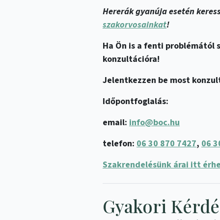
Hererák gyanúja esetén keres
szakorvosainkat
!
Ha Ön is a fenti problémától 
konzultációra!
Jelentkezzen be most konzult
Időpontfoglalás:
email:
info@boc.hu
telefon:
06 30 870 7427
,
06 3
Szakrendelésünk árai itt érhe
Gyakori Kérdé