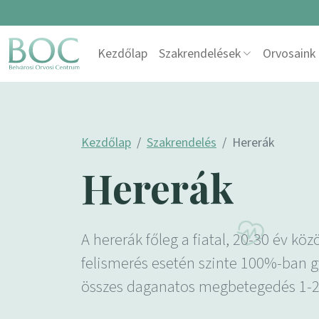
Skip to content
Kezdőlap
Szakrendelések
Orvosaink
Main Navigation
Kezdőlap
Szakrendelés
Hererák
Hererák
A hererák főleg a fiatal, 20-30 év kö
felismerés esetén szinte 100%-ban g
összes daganatos megbetegedés 1-2%