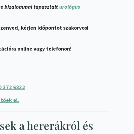
se bizalommal tapasztalt
urológus
szenved, kérjen időpontot szakorvosi
ációra online vagy telefonon!
0 372 6832
tőek el.
sek a hererákról és