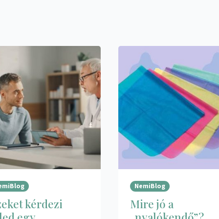
emiBlog
NemiBlog
eket kérdezi
Mire jó a
led egy
„nyalókendő”?