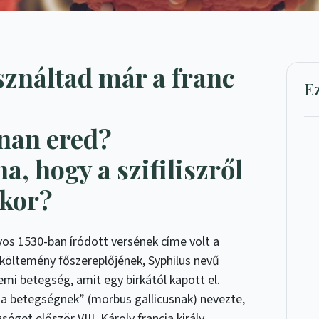
asználtad már a franc
E
nan ered?
a, hogy a szifiliszről
nkor?
os 1530-ban íródott versének címe volt a
s költemény főszereplőjének, Syphilus nevű
emi betegség, amit egy birkától kapott el.
ia betegségnek” (morbus gallicusnak) nevezte,
éget először VIII. Károly francia király