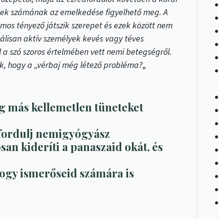
setek számának az emelkedése figyelhető meg. A
os tényező játszik szerepet és ezek között nem
álisan aktív személyek kevés vagy téves
 a szó szoros értelmében vett nemi betegségről.
, hogy a „vérbaj még létező probléma?
„
g más kellemetlen tüneteket
ordulj nemigyógyász
san kideríti a panaszaid okát, és
ogy ismerőseid számára is