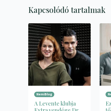
Kapcsolódó tartalmak
NemiBlog
N
A Levente klubja
Ez
Extra vendége Dr.
tő