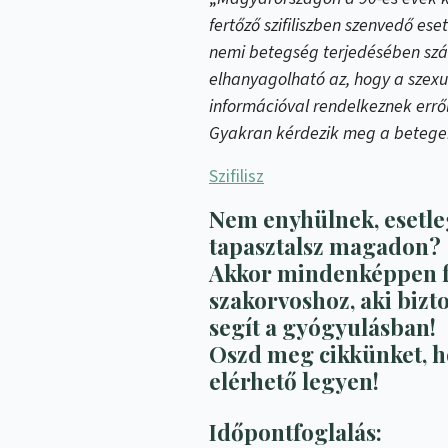
fertőző szifiliszben szenvedő e
nemi betegség terjedésében szám
elhanyagolható az, hogy a szexu
információval rendelkeznek erről
Gyakran kérdezik meg a betegek
Szifilisz
Nem enyhülnek, esetle
tapasztalsz magadon?
Akkor mindenképpen f
szakorvoshoz, aki bizto
segít a gyógyulásban!
Oszd meg cikkünket, h
elérhető legyen!
Időpontfoglalás: