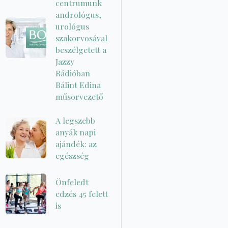
centrumunk
andrológus,
urológus
szakorvosával
beszélgetett a
Jazzy
Rádióban
Bálint Edina
műsorvezető
A legszebb
anyák napi
ajándék: az
egészség
Önfeledt
edzés 45 felett
is