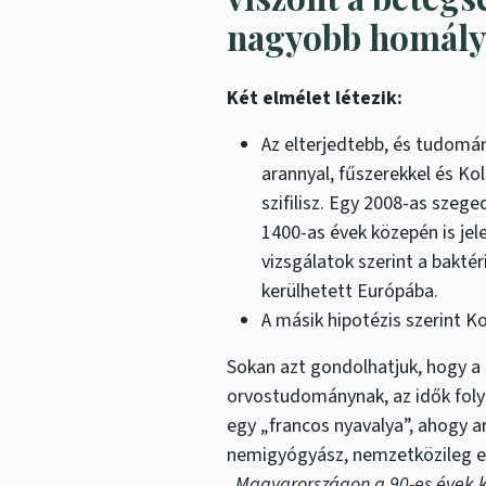
nagyobb homály 
Két elmélet létezik:
Az elterjedtebb, és tudomá
arannyal, fűszerekkel és Ko
szifilisz. Egy 2008-as szege
1400-as évek közepén is jel
vizsgálatok szerint a bakté
kerülhetett Európába.
A másik hipotézis szerint K
Sokan azt gondolhatjuk, hogy a 
orvostudománynak, az idők foly
egy „francos nyavalya”, ahogy a
nemigyógyász, nemzetközileg eli
„
Magyarországon a 90-es évek k