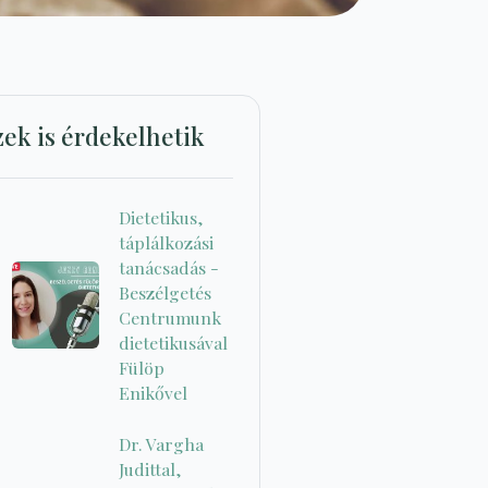
zek is érdekelhetik
Dietetikus,
táplálkozási
tanácsadás -
Beszélgetés
Centrumunk
dietetikusával
Fülöp
Enikővel
Dr. Vargha
Judittal,