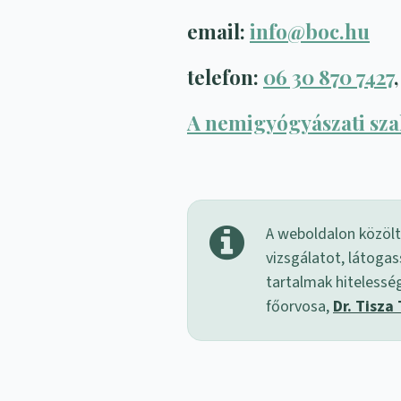
email:
info@boc.hu
telefon:
06 30 870 7427
A nemigyógyászati szak
A weboldalon közölt
vizsgálatot, látogas
tartalmak hitelessé
főorvosa,
Dr. Tisza