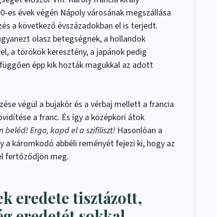
90-es évek végén Nápoly városának megszállása
ezés a következő évszázadokban el is terjedt.
 ugyanezt olasz betegségnek, a hollandok
el, a törökök keresztény, a japánok pedig
 függően épp kik hozták magukkal az adott
ezése végül a bujakór és a vérbaj mellett a francia
vidítése a franc. És így a középkori átok
 beléd! Ergo, kapd el a szifiliszt!
Hasonlóan a
y a káromkodó abbéli reményét fejezi ki, hogy az
el fertőződjön meg.
ek eredete tisztázott,
ég eredetét sokkal