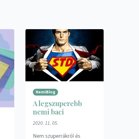
NemiBlog
A legszuperebb
nemi baci
2020. 11. 05.
Nem szuperrákról és