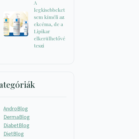
A
legkisebbeket
sem kíméli az
ekcéma, de a
Lipikar
elkerülhetővé
teszi
ategóriák
AndroBlog
DermaBlog
DiabetBlog
DietBlog