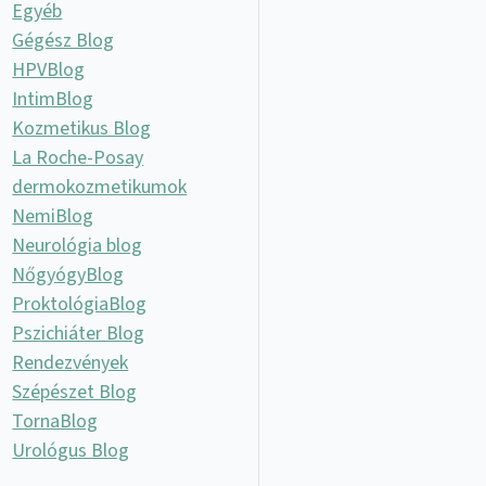
Egyéb
Gégész Blog
HPVBlog
IntimBlog
Kozmetikus Blog
La Roche-Posay
dermokozmetikumok
NemiBlog
Neurológia blog
NőgyógyBlog
ProktológiaBlog
Pszichiáter Blog
Rendezvények
Szépészet Blog
TornaBlog
Urológus Blog