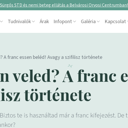
Sürgős STD és nemi beteg ellátás a Belvárosi Orvosi Centrumban!
Tudnivalók
Árak
Infopont
Galéria
Kapcsolat
? A franc essen beléd! Avagy a szifilisz története
n veled? A franc 
lisz története
te Biztos te is használtad már a franc kifejezést.
yankor?