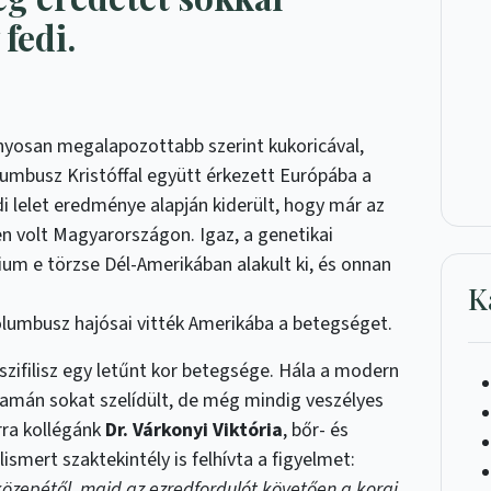
fedi.
nyosan megalapozottabb szerint kukoricával,
lumbusz Kristóffal együtt érkezett Európába a
di lelet eredménye alapján kiderült, hogy már az
en volt Magyarországon. Igaz, a genetikai
rium e törzse Dél-Amerikában alakult ki, és onnan
K
olumbusz hajósai vitték Amerikába a betegséget.
szifilisz egy letűnt kor betegsége. Hála a modern
amán sokat szelídült, de még mindig veszélyes
rra kollégánk
Dr. Várkonyi Viktória
, bőr- és
smert szaktekintély is felhívta a figyelmet:
özepétől, majd az ezredfordulót követően a korai