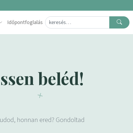
Search for:
Időpontfoglalás
essen beléd!
 De tudod, honnan ered? Gondoltad