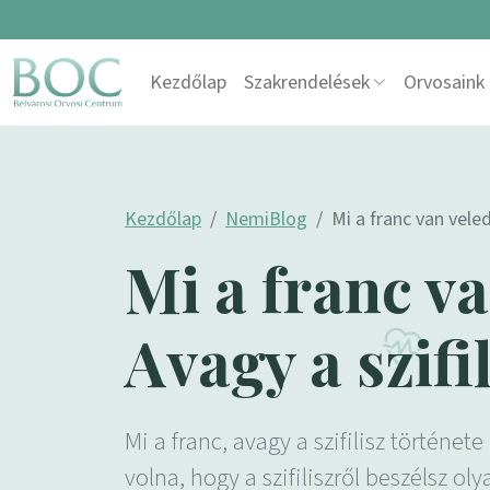
Skip to content
Kezdőlap
Szakrendelések
Orvosaink
Main Navigation
Kezdőlap
NemiBlog
Mi a franc van veled
Mi a franc va
Avagy a szifi
Mi a franc, avagy a szifilisz történe
volna, hogy a szifiliszről beszélsz ol