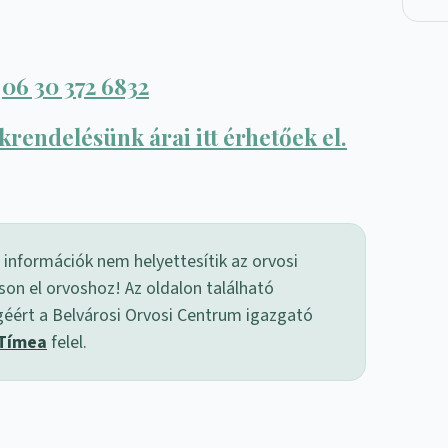
,
06 30 372 6832
rendelésünk árai itt érhetőek el.
 információk nem helyettesítik az orvosi
son el orvoshoz! Az oldalon található
géért a Belvárosi Orvosi Centrum igazgató
 Tímea
felel.