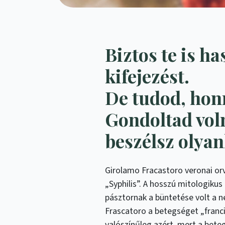
Biztos te is h
kifejezést.
De tudod, hon
Gondoltad voln
beszélsz olya
Girolamo Fracastoro veronai orv
„Syphilis”. A hosszú mitologiku
pásztornak a büntetése volt a n
Frascatoro a betegséget „franc
valószínűleg azért, mert a betegs