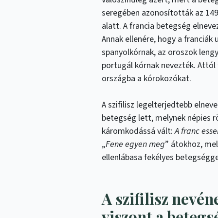
seregében azonosították az 14
alatt. A francia betegség elnev
Annak ellenére, hogy a franciák
spanyolkórnak, az oroszok lengy
portugál kórnak nevezték. Attól
országba a kórokozókat.
A szifilisz legelterjedtebb elnev
betegség lett, melynek népies rö
káromkodássá vált:
A franc essen
„
Fene egyen meg
” átokhoz, mel
ellenlábasa fekélyes betegségg
A szifilisz nevén
viszont a betegs