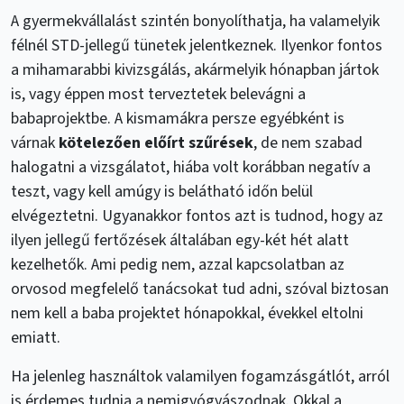
A gyermekvállalást szintén bonyolíthatja, ha valamelyik
félnél STD-jellegű tünetek jelentkeznek. Ilyenkor fontos
a mihamarabbi kivizsgálás, akármelyik hónapban jártok
is, vagy éppen most terveztetek belevágni a
babaprojektbe. A kismamákra persze egyébként is
várnak
kötelezően előírt szűrések
, de nem szabad
halogatni a vizsgálatot, hiába volt korábban negatív a
teszt, vagy kell amúgy is belátható időn belül
elvégeztetni. Ugyanakkor fontos azt is tudnod, hogy az
ilyen jellegű fertőzések általában egy-két hét alatt
kezelhetők. Ami pedig nem, azzal kapcsolatban az
orvosod megfelelő tanácsokat tud adni, szóval biztosan
nem kell a baba projektet hónapokkal, évekkel eltolni
emiatt.
Ha jelenleg használtok valamilyen fogamzásgátlót, arról
is érdemes tudnia a nemigyógyászodnak. Okkal a