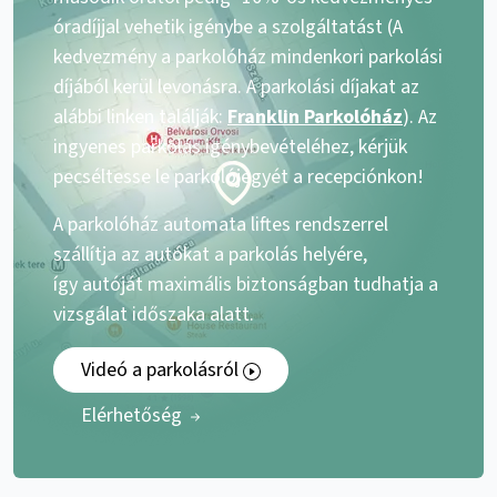
óradíjjal vehetik igénybe a szolgáltatást (A
kedvezmény a parkolóház mindenkori parkolási
díjából kerül levonásra. A parkolási díjakat az
alábbi linken találják:
Franklin Parkolóház
). Az
ingyenes parkolás igénybevételéhez, kérjük
pecséltesse le parkolójegyét a recepciónkon!
A parkolóház automata liftes rendszerrel
szállítja az autókat a parkolás helyére,
így autóját maximális biztonságban tudhatja a
vizsgálat időszaka alatt.
Videó a parkolásról
Elérhetőség