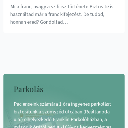
Mi a franc, avagy a szifilisz története Biztos te is
használtad már a franc kifejezést. De tudod,
honnan ered? Gondoltad…
Parkolás
Pácienseink számára 1 óra ingyenes parkolást
biztosítunk a szomszéd utcában (Reáltanoda
u.5.) elhelyezkedő Franklin Parkolóházban, a
második órától pedig -10%-os kedvezményes