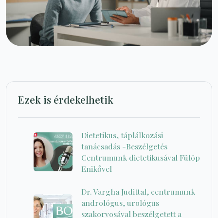
Ezek is érdekelhetik
Dietetikus, táplálkozási
tanácsadás -Beszélgetés
Centrumunk dietetikusával Fülöp
Enikővel
Dr. Vargha Judittal, centrumunk
andrológus, urológus
szakorvosával beszélgetett a