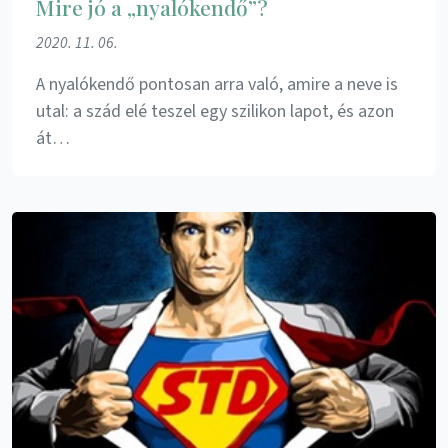
Mire jó a „nyalókendő”?
2020. 11. 06.
A nyalókendő pontosan arra való, amire a neve is
utal: a szád elé teszel egy szilikon lapot, és azon
át…