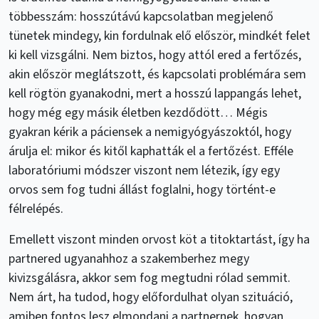
többesszám: hosszútávú kapcsolatban megjelenő
tünetek mindegy, kin fordulnak elő először, mindkét felet
ki kell vizsgálni. Nem biztos, hogy attól ered a fertőzés,
akin először meglátszott, és kapcsolati problémára sem
kell rögtön gyanakodni, mert a hosszú lappangás lehet,
hogy még egy másik életben kezdődött… Mégis
gyakran kérik a páciensek a nemigyógyászoktól, hogy
árulja el: mikor és kitől kaphatták el a fertőzést. Efféle
laboratóriumi módszer viszont nem létezik, így egy
orvos sem fog tudni állást foglalni, hogy történt-e
félrelépés.
Emellett viszont minden orvost köt a titoktartást, így ha
partnered ugyanahhoz a szakemberhez megy
kivizsgálásra, akkor sem fog megtudni rólad semmit.
Nem árt, ha tudod, hogy előfordulhat olyan szituáció,
amiben fontos lesz elmondani a partnernek, hogyan