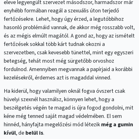
eleve legyengült szervezet másodszor, harmadszor már
enyhébb formában reagál a szexuális úton terjedő
fertőzésekre. Lehet, hogy úgy érzed, a legutóbbihoz
hasonló problémáid vannak, de akkor még rosszabb volt,
és az mégis elmúlt magától. A gond az, hogy az ismételt
fertőzések sokkal több kárt tudnak okozni a
szervezetben, csak kevesebb tünettel, mint egy egyszeri
betegség, tehát most még sürgetőbb orvoshoz
fordulnod. Amennyiben megvannak a papírjaid a korábbi
kezelésekről, érdemes azt is magaddal vinned.
Ha kiderül, hogy valamilyen oknál fogva óvszert csak
hüvelyi szexnél használsz, könnyen lehet, hogy a
beszélgetés végén te magad is újra fogod gondolni, mit
kéne még tenned saját magad védelmében. El sem
hinnéd, hányfajta megelőzési mód létezik
még a gumin
kívül
, de
belül is
.