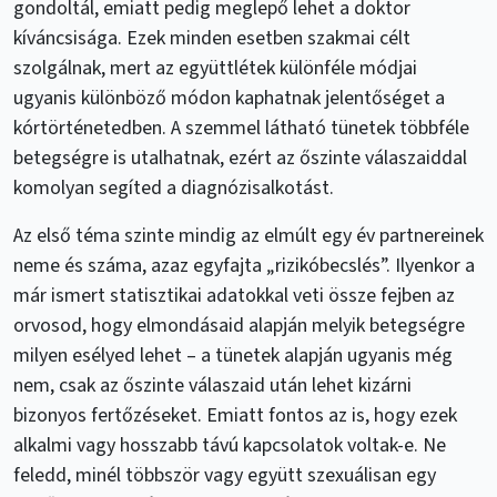
gondoltál, emiatt pedig meglepő lehet a doktor
kíváncsisága. Ezek minden esetben szakmai célt
szolgálnak, mert az együttlétek különféle módjai
ugyanis különböző módon kaphatnak jelentőséget a
kórtörténetedben. A szemmel látható tünetek többféle
betegségre is utalhatnak, ezért az őszinte válaszaiddal
komolyan segíted a diagnózisalkotást.
Az első téma szinte mindig az elmúlt egy év partnereinek
neme és száma, azaz egyfajta „rizikóbecslés”. Ilyenkor a
már ismert statisztikai adatokkal veti össze fejben az
orvosod, hogy elmondásaid alapján melyik betegségre
milyen esélyed lehet – a tünetek alapján ugyanis még
nem, csak az őszinte válaszaid után lehet kizárni
bizonyos fertőzéseket. Emiatt fontos az is, hogy ezek
alkalmi vagy hosszabb távú kapcsolatok voltak-e. Ne
feledd, minél többször vagy együtt szexuálisan egy