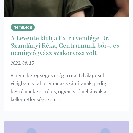
NemiBlog
A Levente klubja Extra vendége Dr.
Szandányi Réka, Centrumunk bőr-, és
nemigyógyász szakorvosa volt
2022. 08. 15.
A nemi betegségek még a mai felvilágosult
világban is tabutémának számítanak, pedig
beszélnünk kell róluk, ugyanis jó néhányuk a
kellemetlenségeken…