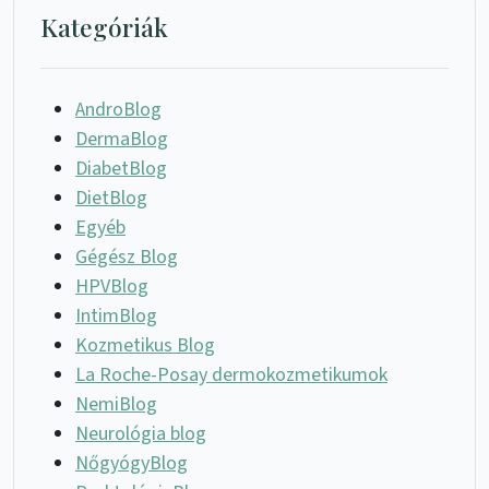
Kategóriák
AndroBlog
DermaBlog
DiabetBlog
DietBlog
Egyéb
Gégész Blog
HPVBlog
IntimBlog
Kozmetikus Blog
La Roche-Posay dermokozmetikumok
NemiBlog
Neurológia blog
NőgyógyBlog