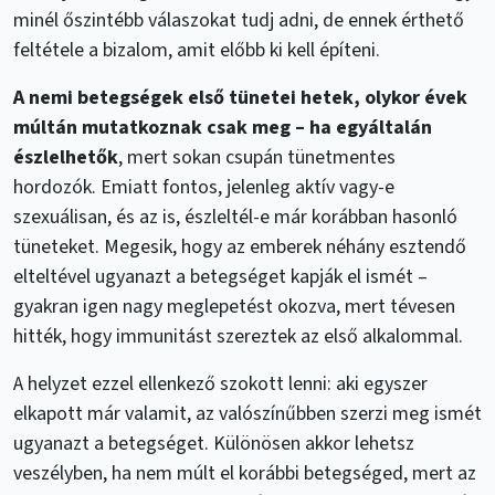
minél őszintébb válaszokat tudj adni, de ennek érthető
feltétele a bizalom, amit előbb ki kell építeni.
A nemi betegségek első tünetei hetek, olykor évek
múltán mutatkoznak csak meg – ha egyáltalán
észlelhetők
, mert sokan csupán tünetmentes
hordozók. Emiatt fontos, jelenleg aktív vagy-e
szexuálisan, és az is, észleltél-e már korábban hasonló
tüneteket. Megesik, hogy az emberek néhány esztendő
elteltével ugyanazt a betegséget kapják el ismét –
gyakran igen nagy meglepetést okozva, mert tévesen
hitték, hogy immunitást szereztek az első alkalommal.
A helyzet ezzel ellenkező szokott lenni: aki egyszer
elkapott már valamit, az valószínűbben szerzi meg ismét
ugyanazt a betegséget. Különösen akkor lehetsz
veszélyben, ha nem múlt el korábbi betegséged, mert az