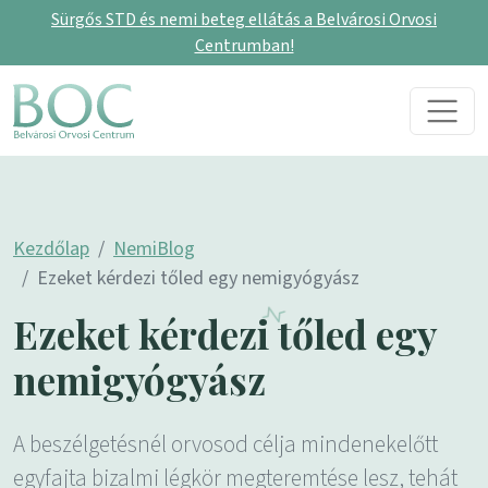
Sürgős STD és nemi beteg ellátás a Belvárosi Orvosi
Centrumban!
Skip to content
Main Navigation
Kezdőlap
NemiBlog
Ezeket kérdezi tőled egy nemigyógyász
Ezeket kérdezi tőled egy
nemigyógyász
A beszélgetésnél orvosod célja mindenekelőtt
egyfajta bizalmi légkör megteremtése lesz, tehát