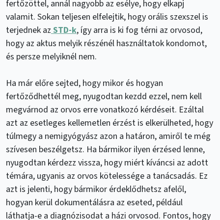
fertőzöttel, annál nagyobb az esélye, hogy elkapj
valamit. Sokan teljesen elfelejtik, hogy orális szexszel is
terjednek az
STD-k
, így arra is ki fog térni az orvosod,
hogy az aktus melyik részénél használtatok kondomot,
és persze melyiknél nem.
Ha már előre sejted, hogy mikor és hogyan
fertőződhettél meg, nyugodtan kezdd ezzel, nem kell
megvárnod az orvos erre vonatkozó kérdéseit. Ezáltal
azt az esetleges kellemetlen érzést is elkerülheted, hogy
túlmegy a nemigyógyász azon a határon, amiről te még
szívesen beszélgetsz. Ha bármikor ilyen érzésed lenne,
nyugodtan kérdezz vissza, hogy miért kíváncsi az adott
témára, ugyanis az orvos kötelessége a tanácsadás. Ez
azt is jelenti, hogy bármikor érdeklődhetsz afelől,
hogyan kerül dokumentálásra az eseted, például
láthatja-e a diagnózisodat a házi orvosod. Fontos, hogy