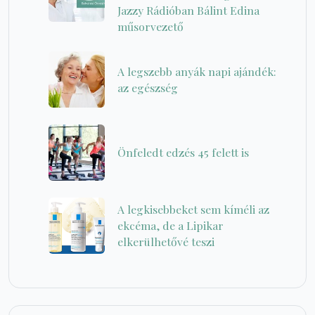
Jazzy Rádióban Bálint Edina
műsorvezető
A legszebb anyák napi ajándék:
az egészség
Önfeledt edzés 45 felett is
A legkisebbeket sem kíméli az
ekcéma, de a Lipikar
elkerülhetővé teszi