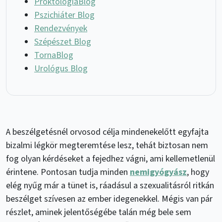
ProktológiaBlog
Pszichiáter Blog
Rendezvények
Szépészet Blog
TornaBlog
Urológus Blog
A beszélgetésnél orvosod célja mindenekelőtt egyfajta
bizalmi légkör megteremtése lesz, tehát biztosan nem
fog olyan kérdéseket a fejedhez vágni, ami kellemetlenül
érintene. Pontosan tudja minden
nemigyógyász
, hogy
elég nyűg már a tünet is, ráadásul a szexualitásról ritkán
beszélget szívesen az ember idegenekkel. Mégis van pár
részlet, aminek jelentőségébe talán még bele sem