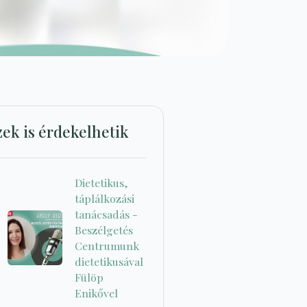
zek is érdekelhetik
Dietetikus,
táplálkozási
tanácsadás -
Beszélgetés
Centrumunk
dietetikusával
Fülöp
Enikővel