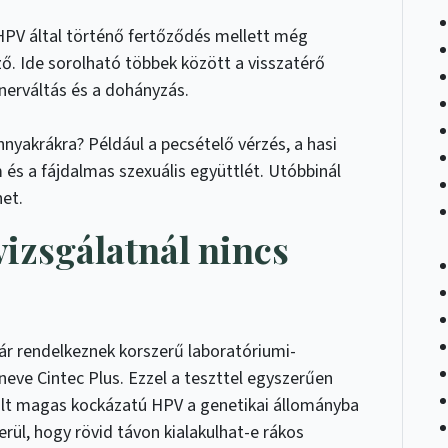
HPV által történő fertőződés mellett még
ő. Ide sorolható többek között a visszatérő
tnerváltás és a dohányzás.
nyakrákra? Például a pecsételő vérzés, a hasi
 és a fájdalmas szexuális együttlét. Utóbbinál
het.
vizsgálatnál nincs
r rendelkeznek korszerű laboratóriumi-
neve Cintec Plus. Ezzel a teszttel egyszerűen
pült magas kockázatú HPV a genetikai állományba
rül, hogy rövid távon kialakulhat-e rákos