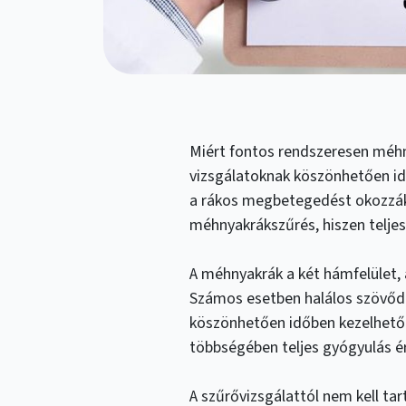
Miért fontos rendszeresen méhn
vizsgálatoknak köszönhetően id
a rákos megbetegedést okozzák.
méhnyakrákszűrés, hiszen teljes
A méhnyakrák a két hámfelület, 
Számos esetben halálos szövődm
köszönhetően időben kezelhető 
többségében teljes gyógyulás ér
A szűrővizsgálattól nem kell ta