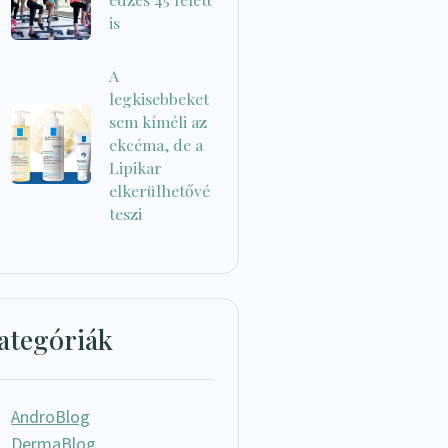
is
A
legkisebbeket
sem kíméli az
ekcéma, de a
Lipikar
elkerülhetővé
teszi
ategóriák
AndroBlog
DermaBlog