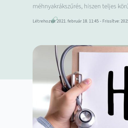
méhnyakrákszűrés, hiszen teljes körű
Létrehozva: 2021. február 18. 11:45 - Frissítve: 202