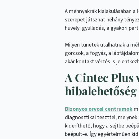
A méhnyakrák kialakulásában a 
szerepet játszhat néhány tényez
hüvelyi gyulladás, a gyakori par
Milyen tünetek utalhatnak a méh
görcsök, a fogyás, a lábfájdalom
akár kontakt vérzés is jelentkez
A Cintec Plus 
hibalehetőség
Bizonyos orvosi centrumok
má
diagnosztikai teszttel, melynek 
kideríthető, hogy a sejtbe beé
beépült-e. Így egyértelműen kide