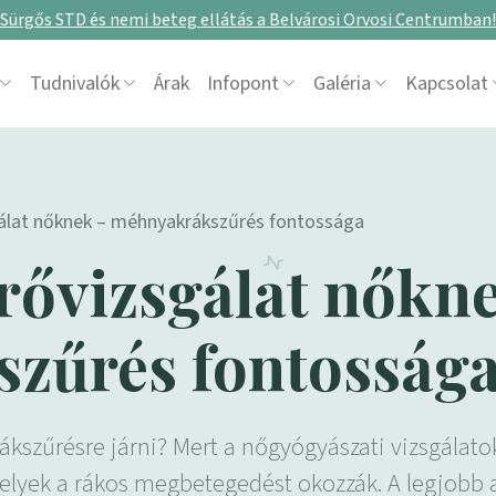
Sürgős STD és nemi beteg ellátás a Belvárosi Orvosi Centrumban!
Tudnivalók
Árak
Infopont
Galéria
Kapcsolat
álat nőknek – méhnyakrákszűrés fontossága
rővizsgálat nőkn
zűrés fontosság
ákszűrésre járni? Mert a nőgyógyászati vizsgála
melyek a rákos megbetegedést okozzák. A legjobb 