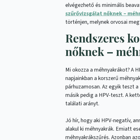
elvégezhető és minimális beavat
szűrővizsgálat nőknek – méh
történjen, melynek orvosai megf
Rendszeres ko
nőknek – méh
Mi okozza a méhnyakrákot? A HP
napjainkban a korszerű méhnyak
párhuzamosan. Az egyik teszt a 
másik pedig a HPV-teszt. A ket
találati arányt.
Jó hír, hogy aki HPV-negatív, a
alakul ki méhnyakrák. Emiatt e
méhnyakrákszűrés. Azonban azo