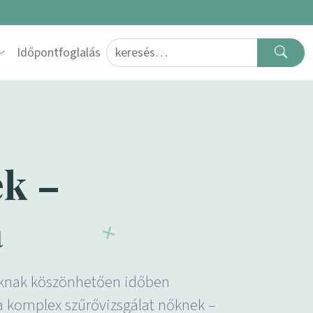
Search for:
Időpontfoglalás
ek –
a
toknak köszönhetően időben
a komplex szűrővizsgálat nőknek –