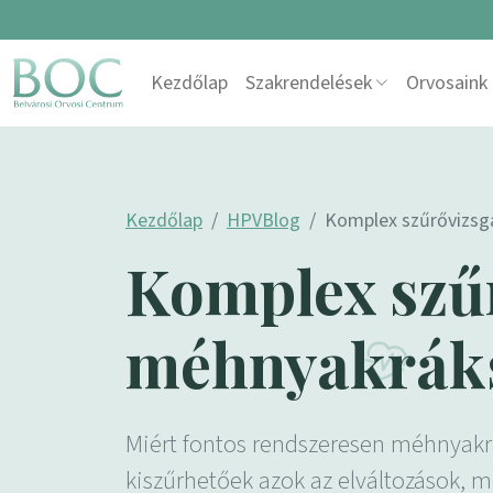
Skip to content
Kezdőlap
Szakrendelések
Orvosaink
Main Navigation
Kezdőlap
HPVBlog
Komplex szűrővizsg
Komplex szű
méhnyakráks
Miért fontos rendszeresen méhnyakr
kiszűrhetőek azok az elváltozások, 