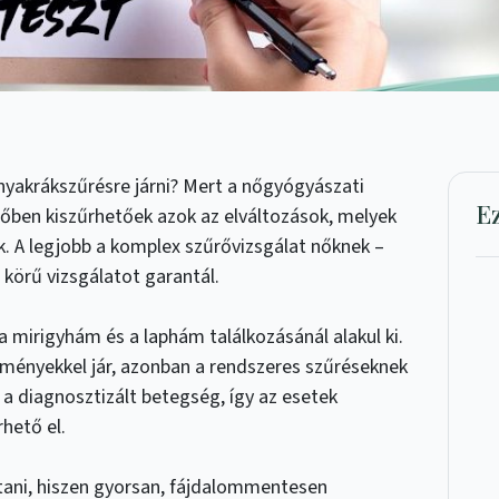
yakrákszűrésre járni? Mert a nőgyógyászati
E
őben kiszűrhetőek azok az elváltozások, melyek
 A legjobb a komplex szűrővizsgálat nőknek –
 körű vizsgálatot garantál.
a mirigyhám és a laphám találkozásánál alakul ki.
ényekkel jár, azonban a rendszeres szűréseknek
a diagnosztizált betegség, így az esetek
hető el.
rtani, hiszen gyorsan, fájdalommentesen