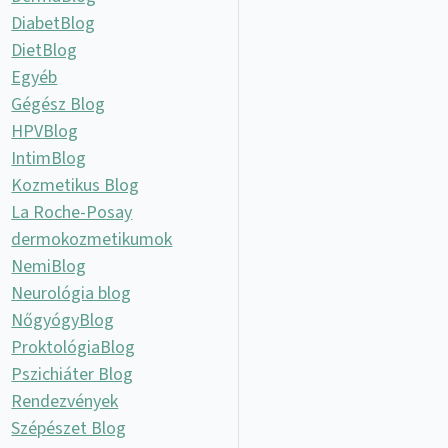
DiabetBlog
DietBlog
Egyéb
Gégész Blog
HPVBlog
IntimBlog
Kozmetikus Blog
La Roche-Posay
dermokozmetikumok
NemiBlog
Neurológia blog
NőgyógyBlog
ProktológiaBlog
Pszichiáter Blog
Rendezvények
Szépészet Blog