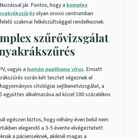
kozással jár. Fontos, hogy a
komplex
nyakrákszűrés
olyan orvosi centrumban
elelő szakmai felkészültséggel rendelkeznek.
mplex szűrővizsgálat
nyakrákszűrés
V, vagyis a
humán papilloma vírus
. Emiatt
rákszűrés során két tesztet végeznek el
hagyományos citológiai sejtkenetvizsgálat, a
tő együttes alkalmazása ad közel 100 százalékos
nnál egészen biztos, hogy néhány éven belül nem
setükben elegendő a 3-5 évente elvégeztetett
knak a pácienseknek, akiknél magas a