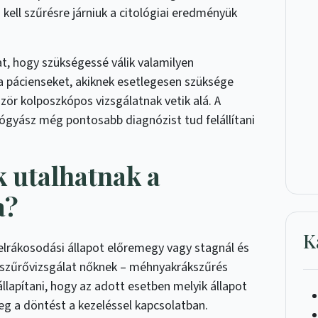
kell szűrésre járniuk a citológiai eredményük
at, hogy szükségessé válik valamilyen
a pácienseket, akiknek esetlegesen szüksége
zör kolposzkópos vizsgálatnak vetik alá. A
ógyász még pontosabb diagnózist tud felállítani
k utalhatnak a
a?
K
lrákosodási állapot előremegy vagy stagnál és
x szűrővizsgálat nőknek – méhnyakrákszűrés
lapítani, hogy az adott esetben melyik állapot
eg a döntést a kezeléssel kapcsolatban.