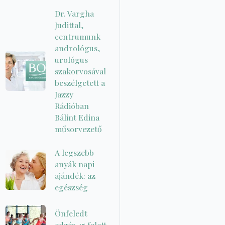
Dr. Vargha
Judittal,
centrumunk
andrológus,
urológus
szakorvosával
beszélgetett a
Jazzy
Rádióban
Bálint Edina
műsorvezető
A legszebb
anyák napi
ajándék: az
egészség
Önfeledt
edzés 45 felett