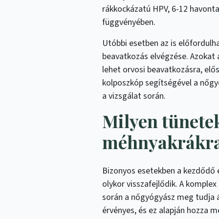
rákkockázatú HPV, 6-12 havonta 
függvényében.
Utóbbi esetben az is előfordulh
beavatkozás elvégzése. Azokat 
lehet orvosi beavatkozásra, elős
kolposzkóp segítségével a nőgy
a vizsgálat során.
Milyen tünete
méhnyakrákr
Bizonyos esetekben a kezdődő e
olykor visszafejlődik. A komple
során a nőgyógyász meg tudja ál
érvényes, és ez alapján hozza m