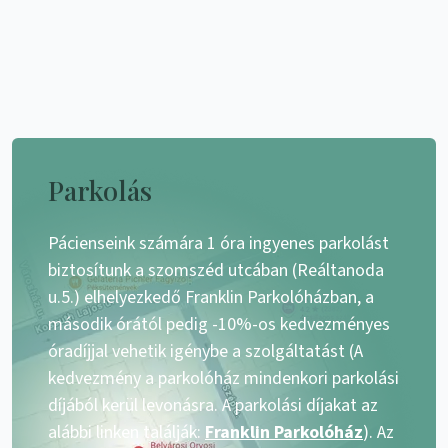
Parkolás
Pácienseink számára 1 óra ingyenes parkolást
biztosítunk a szomszéd utcában (Reáltanoda
u.5.) elhelyezkedő Franklin Parkolóházban, a
második órától pedig -10%-os kedvezményes
óradíjjal vehetik igénybe a szolgáltatást (A
kedvezmény a parkolóház mindenkori parkolási
díjából kerül levonásra. A parkolási díjakat az
alábbi linken találják:
Franklin Parkolóház
). Az