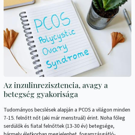
Az inzulinrezisztencia, avagy a
betegség gyakorisága
Tudományos becslések alapján a PCOS a világon minden
7-15. felnőtt nőt (aki már menstruál) érint. Noha főleg
serdülők és fiatal felnőttek (13-30 év) betegsége,
bármely életkorban megjelenhet, fogamzásgátló-