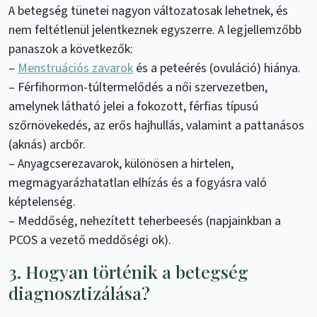
A betegség tünetei nagyon változatosak lehetnek, és
nem feltétlenül jelentkeznek egyszerre. A legjellemzőbb
panaszok a következők:
–
Menstruációs zavarok
és a peteérés (ovuláció) hiánya.
– Férfihormon-túltermelődés a női szervezetben,
amelynek látható jelei a fokozott, férfias típusú
szőrnövekedés, az erős hajhullás, valamint a pattanásos
(aknás) arcbőr.
– Anyagcserezavarok, különösen a hirtelen,
megmagyarázhatatlan elhízás és a fogyásra való
képtelenség.
– Meddőség, nehezített teherbeesés (napjainkban a
PCOS a vezető meddőségi ok).
3. Hogyan történik a betegség
diagnosztizálása?