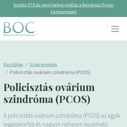
Sürgős STD és nemi beteg ellátás a Belvárosi Orvosi
Centrumban!
Skip to content
Main Navigation
Kezdőlap
Szakrendelés
Policisztás ovárium szindróma (PCOS)
Policisztás ovárium
szindróma (PCOS)
A policisztás ovárium szindróma (PCOS) az egyik
leggyakoribb és nagyon nehezen kezelhető