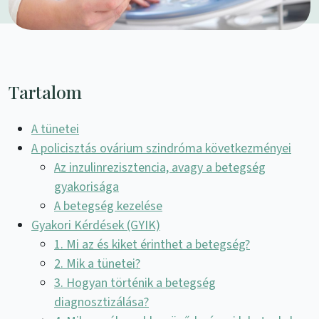
Tartalom
A tünetei
A policisztás ovárium szindróma következményei
Az inzulinrezisztencia, avagy a betegség
gyakorisága
A betegség kezelése
Gyakori Kérdések (GYIK)
1. Mi az és kiket érinthet a betegség?
2. Mik a tünetei?
3. Hogyan történik a betegség
diagnosztizálása?