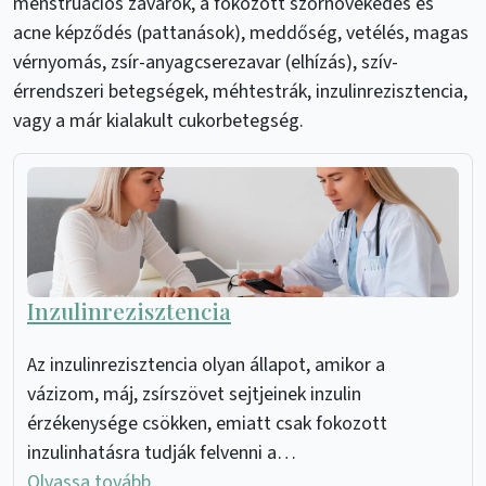
menstruációs zavarok, a fokozott szőrnövekedés és
acne képződés (pattanások), meddőség, vetélés, magas
vérnyomás, zsír-anyagcserezavar (elhízás), szív-
érrendszeri betegségek, méhtestrák, inzulinrezisztencia,
vagy a már kialakult cukorbetegség.
Inzulinrezisztencia
Az inzulinrezisztencia olyan állapot, amikor a
vázizom, máj, zsírszövet sejtjeinek inzulin
érzékenysége csökken, emiatt csak fokozott
inzulinhatásra tudják felvenni a…
Olvassa tovább