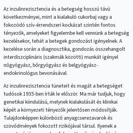
Az inzulinrezisztencia és a betegség hosszú távú
következményei, mint a kialakuló cukorbaj vagy a
fokozódó szív-érrendszeri kockázat szintén fontos
tényezők, amelyeket figyelembe kell vennünk a betegség
kezelésekor, tehát a betegek gondozást igényelnek. A
kezelése során a diagnosztika, gondozás összehangolt
interdiszciplináris (szakmák közötti) munkát igényel
nőgyógyász, bőrgyógyász és belgyógyász-
endokrinológus bevonásával.
Az inzulinrezisztencia tüneteit és magát a betegséget
tudósok 1935-ben írták le először. Ma már tudjuk, hogy
genetikai kiindulású, melynek kialakulását és klinikai
képét a környezeti tényezők jelentősen módosítják.
Tulajdonképpen különböző anyagcserezavarok és
szövődmények fokozott rizikójával társul. Ilyenek a