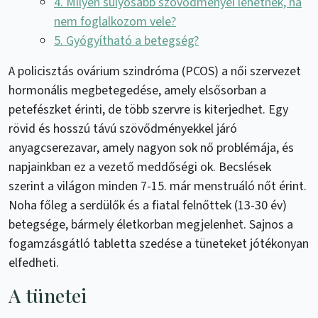
4. Milyen súlyosabb szövődményei lehetnek, ha
nem foglalkozom vele?
5. Gyógyítható a betegség?
A policisztás ovárium szindróma (PCOS) a női szervezet
hormonális megbetegedése, amely elsősorban a
petefészket érinti, de több szervre is kiterjedhet. Egy
rövid és hosszú távú szövődményekkel járó
anyagcserezavar, amely nagyon sok nő problémája, és
napjainkban ez a vezető meddőségi ok. Becslések
szerint a világon minden 7-15. már menstruáló nőt érint.
Noha főleg a serdülők és a fiatal felnőttek (13-30 év)
betegsége, bármely életkorban megjelenhet. Sajnos a
fogamzásgátló tabletta szedése a tüneteket jótékonyan
elfedheti.
A tünetei