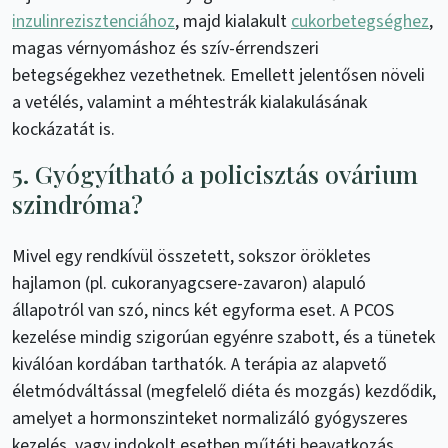
inzulinrezisztenciához
, majd kialakult
cukorbetegséghez
,
magas vérnyomáshoz és szív-érrendszeri
betegségekhez vezethetnek. Emellett jelentősen növeli
a vetélés, valamint a méhtestrák kialakulásának
kockázatát is.
5. Gyógyítható a policisztás ovárium
szindróma?
Mivel egy rendkívül összetett, sokszor örökletes
hajlamon (pl. cukoranyagcsere-zavaron) alapuló
állapotról van szó, nincs két egyforma eset. A PCOS
kezelése mindig szigorúan egyénre szabott, és a tünetek
kiválóan kordában tarthatók. A terápia az alapvető
életmódváltással (megfelelő diéta és mozgás) kezdődik,
amelyet a hormonszinteket normalizáló gyógyszeres
kezelés, vagy indokolt esetben műtéti beavatkozás