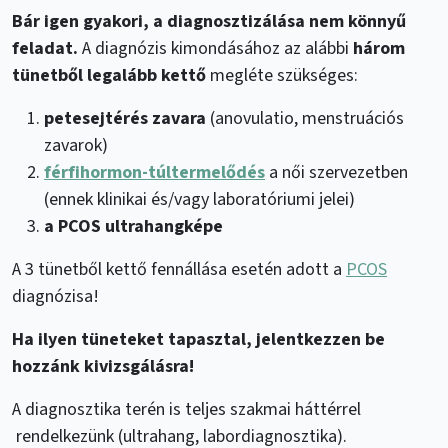
Bár igen gyakori, a diagnosztizálása nem könnyű
feladat.
A diagnózis kimondásához az alábbi
három
tünetből legalább kettő
megléte szükséges:
petesejtérés zavara
(anovulatio, menstruációs
zavarok)
férfihormon-túltermelődés
a női szervezetben
(ennek klinikai és/vagy laboratóriumi jelei)
a PCOS ultrahangképe
A 3 tünetből kettő fennállása esetén adott a
PCOS
diagnózisa!
Ha ilyen tüneteket tapasztal, jelentkezzen be
hozzánk kivizsgálásra!
A diagnosztika terén is teljes szakmai háttérrel
rendelkezünk (ultrahang, labordiagnosztika).