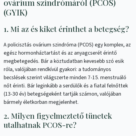
ovárium szindrómáról (PCOS)
(GYIK)
1. Mi az és kiket érinthet a betegség?
A policisztás ovárium szindróma (PCOS) egy komplex, az
egész hormonháztartást és az anyagcserét érintő
megbetegedés. Bár a köztudatban kevesebb szó esik
róla, valójában rendkívül gyakori: a tudományos
becslések szerint világszerte minden 7-15. menstruáló
nőt érinti. Bár leginkább a serdülők és a fiatal felnőttek
(13-30 év) betegségeként tartják számon, valójában
bármely életkorban megjelenhet.
2. Milyen figyelmeztető tünetek
utalhatnak PCOS-re?