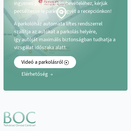
ingyenes parkolás igénybevételéhez, kérjük
pecséltesse le parkolójegyét a recepciónkon!
A parkolóház automata liftes rendszerrel
szállítja az autókat a parkolás helyére,
így autóját maximális biztonságban tudhatja a
vizsgálat időszaka alatt.
Videó a parkolásról
Elérhetőség