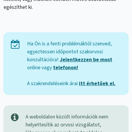
egészíthet ki.
Ha Ön is a fenti problémáktól szenved,
egyeztessen időpontot szakorvosi
konzultációra!
Jelentkezzen be most
online vagy
telefonon!
A szakrendeléseink árai
itt érhetőek el.
A weboldalon közölt információk nem
helyettesítik az orvosi vizsgálatot,