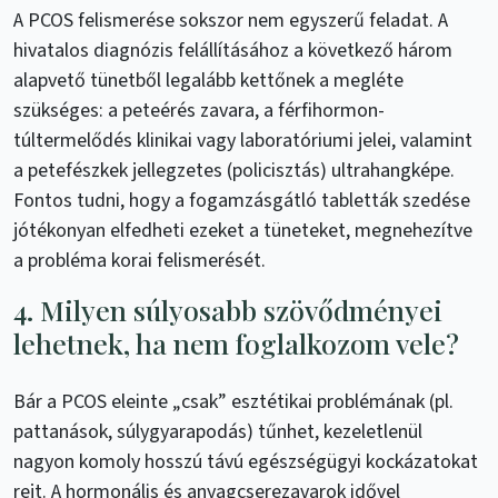
A PCOS felismerése sokszor nem egyszerű feladat. A
hivatalos diagnózis felállításához a következő három
alapvető tünetből legalább kettőnek a megléte
szükséges: a peteérés zavara, a férfihormon-
túltermelődés klinikai vagy laboratóriumi jelei, valamint
a petefészkek jellegzetes (policisztás) ultrahangképe.
Fontos tudni, hogy a fogamzásgátló tabletták szedése
jótékonyan elfedheti ezeket a tüneteket, megnehezítve
a probléma korai felismerését.
4. Milyen súlyosabb szövődményei
lehetnek, ha nem foglalkozom vele?
Bár a PCOS eleinte „csak” esztétikai problémának (pl.
pattanások, súlygyarapodás) tűnhet, kezeletlenül
nagyon komoly hosszú távú egészségügyi kockázatokat
rejt. A hormonális és anyagcserezavarok idővel