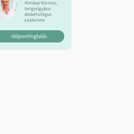
Klinikai főorvos,
belgyógyász-
diabetológus
szakorvos
Időpontfoglalás