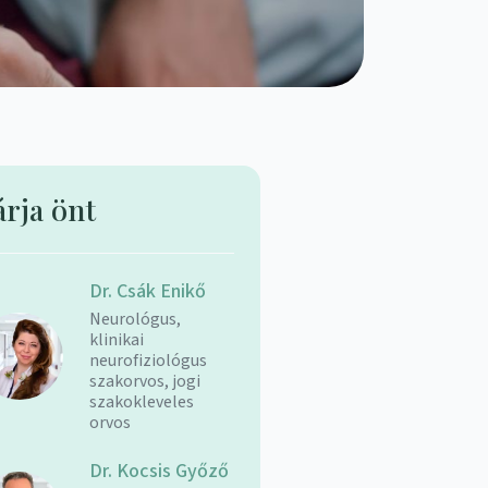
árja önt
Dr. Csák Enikő
Neurológus,
klinikai
neurofiziológus
szakorvos, jogi
szakokleveles
orvos
Dr. Kocsis Győző