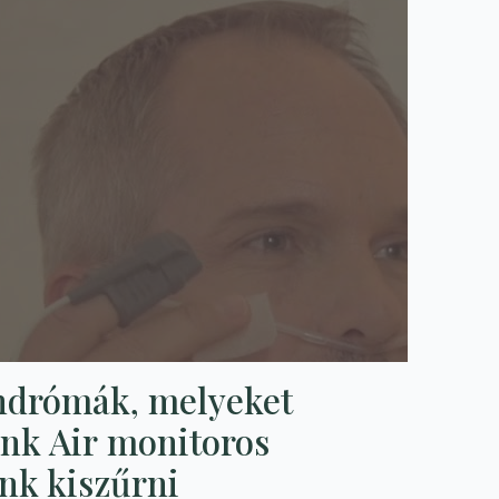
indrómák, melyeket
ink Air monitoros
unk kiszűrni