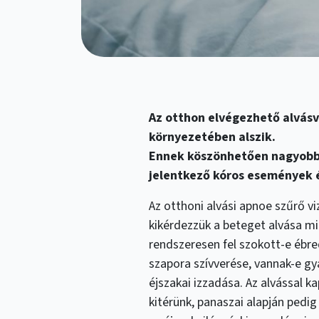
Az otthon elvégezhető alvásv
környezetében alszik.
Ennek köszönhetően nagyobb 
jelentkező kóros események é
Az otthoni alvási apnoe szűrő v
kikérdezzük a beteget alvása mi
rendszeresen fel szokott-e ébred
szapora szívverése, vannak-e gya
éjszakai izzadása. Az alvással 
kitérünk, panaszai alapján ped