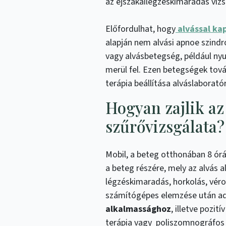
az éjszakailégzéskimaradás viz
Előfordulhat, hogy
alvással ka
alapján nem alvási apnoe szind
vagy alvásbetegség, például nyu
merül fel. Ezen betegségek tová
terápia beállítása alváslaborató
Hogyan zajlik az
szűrővizsgálata?
Mobil, a beteg otthonában 8 órá
a beteg részére, mely az alvás 
légzéskimaradás, horkolás, vérox
számítógépes elemzése után a
alkalmassághoz
, illetve pozi
terápia vagy poliszomnográfos 