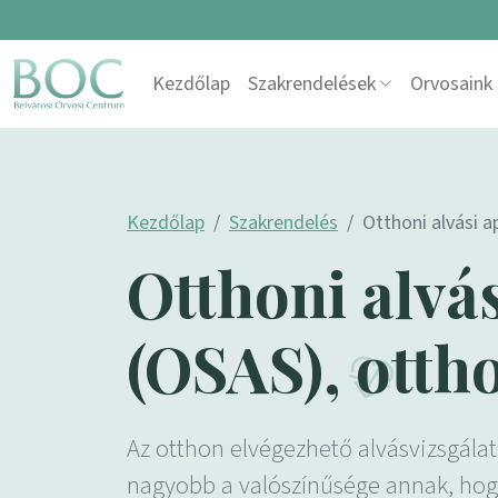
Skip to content
Kezdőlap
Szakrendelések
Orvosaink
Main Navigation
Kezdőlap
Szakrendelés
Otthoni alvási a
Otthoni alvá
(OSAS), otth
Az otthon elvégezhető alvásvizsgála
nagyobb a valószínűsége annak, hogy 