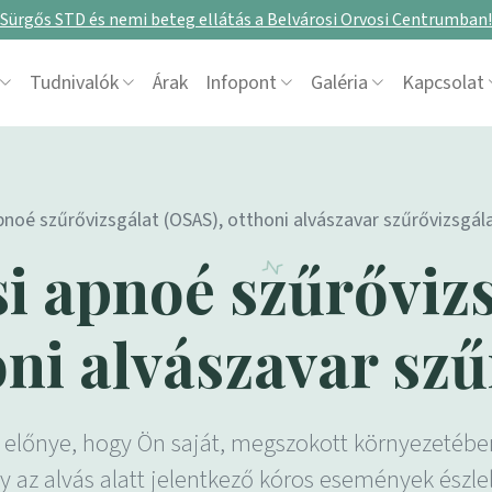
Sürgős STD és nemi beteg ellátás a Belvárosi Orvosi Centrumban!
Tudnivalók
Árak
Infopont
Galéria
Kapcsolat
pnoé szűrővizsgálat (OSAS), otthoni alvászavar szűrővizsgál
si apnoé szűrőviz
oni alvászavar szű
t előnye, hogy Ön saját, megszokott környezetébe
az alvás alatt jelentkező kóros események észlel