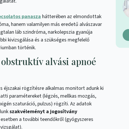
sgálatát.
pcsolatos panasza
hátterében az elmondottak
róma, hanem valamilyen más eredetű alvászavar
gtalan láb szindróma, narkolepszia gyanúja
bbi kivizsgálása és a szükséges megfelelő
riumban történik.
 obstruktív alvási apnoé
s éjszakai rögzítésre alkalmas monitort adunk ki
alatti paramétereket (légzés, mellkas mozgás,
igén szaturáció, pulzus) rögzíti. Az adatok
dunk
szakvéleményt a jogosítvány
tív esetben a további teendőkről (gyógyszeres
vizsgálat).