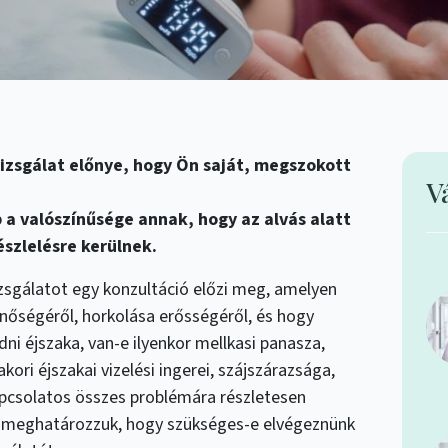
izsgálat előnye, hogy Ön saját, megszokott
V
a valószínűsége annak, hogy az alvás alatt
szlelésre kerülnek.
izsgálatot egy konzultáció előzi meg, amelyen
nőségéről, horkolása erősségéről, és hogy
ni éjszaka, van-e ilyenkor mellkasi panasza,
kori éjszakai vizelési ingerei, szájszárazsága,
kapcsolatos összes problémára részletesen
ig meghatározzuk, hogy szükséges-e elvégeznünk