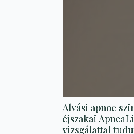
Alvási apnoe sz
éjszakai ApneaL
vizsgálattal tud