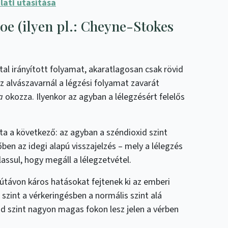
lati utasítása
noe (ilyen pl.: Cheyne-Stokes
ltal irányított folyamat, akaratlagosan csak rövid
az alvászavarnál a légzési folyamat zavarát
a
okozza. Ilyenkor az agyban a lélegzésért felelős
ata a következő: az agyban a széndioxid szint
ben az idegi alapú visszajelzés – mely a lélegzés
elassul, hogy megáll a lélegzetvétel.
zútávon káros hatásokat fejtenek ki az emberi
 szint a vérkeringésben a normális szint alá
id szint nagyon magas fokon lesz jelen a vérben