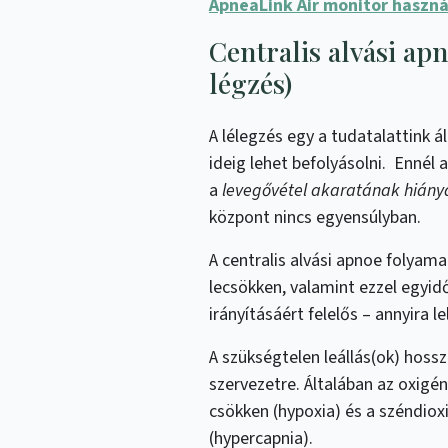
ApneaLink Air monitor haszná
Centralis alvási ap
légzés)
A lélegzés egy a tudatalattink á
ideig lehet befolyásolni. Ennél 
a
levegővétel akaratának hiány
központ nincs egyensúlyban.
A centralis alvási apnoe folyam
lecsökken, valamint ezzel egyidő
irányításáért felelős – annyira l
A szükségtelen leállás(ok) hoss
szervezetre. Általában az oxigén
csökken (hypoxia) és a széndiox
(hypercapnia).