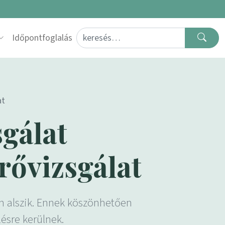
Search for:
Időpontfoglalás
at
sgálat
rővizsgálat
n alszik. Ennek köszönhetően
ésre kerülnek.