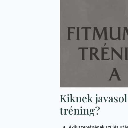
Kiknek javaso
tréning?
Akik szeretnének szülés utá