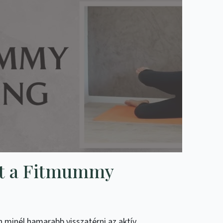
lt a Fitmummy
n minél hamarabb visszatérni az aktív