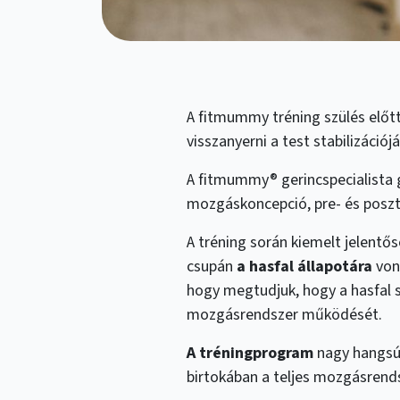
A fitmummy tréning szülés előt
visszanyerni a test stabilizációjá
A fitmummy® gerincspecialista 
mozgáskoncepció, pre- és poszt
A tréning során kiemelt jelentős
csupán
a hasfal állapotára
von
hogy megtudjuk, hogy a hasfal 
mozgásrendszer működését.
A tréningprogram
nagy hangsúl
birtokában a teljes mozgásrend