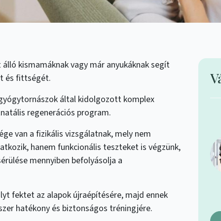
t álló kismamáknak vagy már anyukáknak segít
V
t és fittségét.
gyógytornászok által kidolgozott komplex
natális regenerációs program.
ége van a fizikális vizsgálatnak, mely nem
atkozik, hanem
funkcionális teszteket is végzünk,
sérülése mennyiben befolyásolja a
yt fektet az alapok újraépítésére, majd ennek
szer hatékony és biztonságos tréningjére.