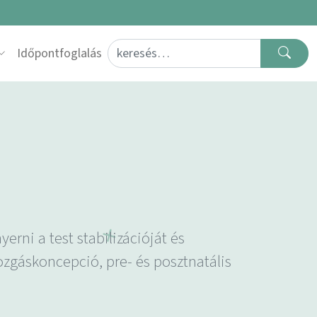
Search for:
Időpontfoglalás
rni a test stabilizációját és
ozgáskoncepció, pre- és posztnatális