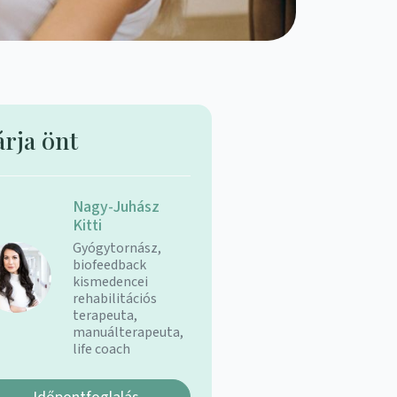
árja önt
Nagy-Juhász
Kitti
Gyógytornász,
biofeedback
kismedencei
rehabilitációs
terapeuta,
manuálterapeuta,
life coach