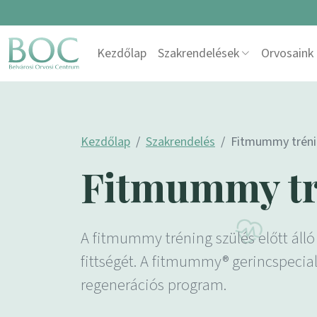
Skip to content
Kezdőlap
Szakrendelések
Orvosaink
Main Navigation
Kezdőlap
Szakrendelés
Fitmummy trén
Fitmummy tr
A fitmummy tréning szülés előtt álló
fittségét. A fitmummy® gerincspecia
regenerációs program.