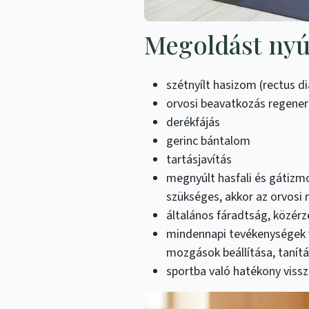
Megoldást nyúj
szétnyílt hasizom (rectus d
orvosi beavatkozás regener
derékfájás
gerinc bántalom
tartásjavítás
megnyúlt hasfali és gátizm
szükséges, akkor az orvosi
általános fáradtság, közérz
mindennapi tevékenységek 
mozgások beállítása, tanít
sportba való hatékony vissz