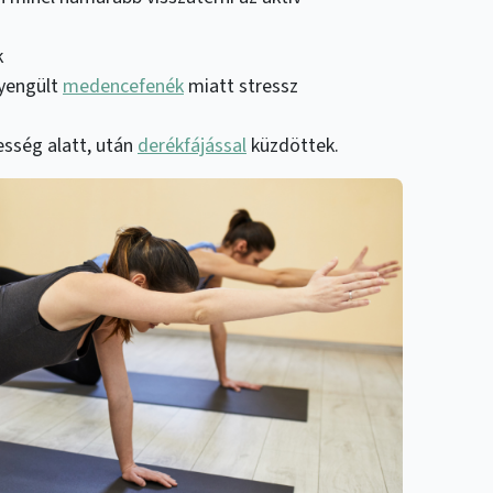
k
gyengült
medencefenék
miatt stressz
hesség alatt, után
derékfájással
küzdöttek.