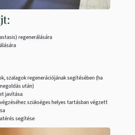
t:
iastasis) regenerálására
álására
ok, szalagok regenerációjának segítésében (ha
 megoldás után)
et javítása
végzéséhez szükséges helyes tartásban végzett
ása
atérés segítése