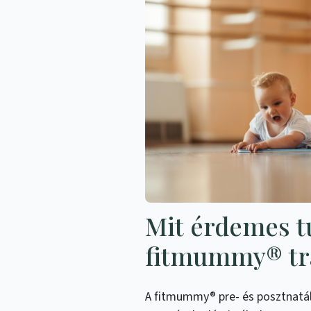
Mit érdemes t
fitmummy® tr
A fitmummy® pre- és posztnatál