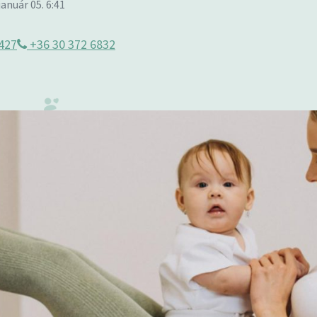
január 05. 6:41
427
+36 30 372 6832