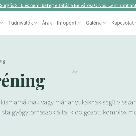
Sürgős STD és nemi beteg ellátás a Belvárosi Orvosi Centrumban!
Tudnivalók
Árak
Infopont
Galéria
Kapcsolat
ing
éning
 kismamáknak vagy már anyukáknak segít visszanye
lista gyógytornászok által kidolgozott komplex m