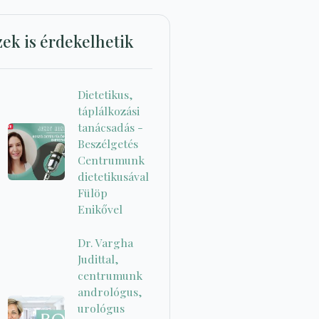
zek is érdekelhetik
Dietetikus,
táplálkozási
tanácsadás -
Beszélgetés
Centrumunk
dietetikusával
Fülöp
Enikővel
Dr. Vargha
Judittal,
centrumunk
andrológus,
urológus