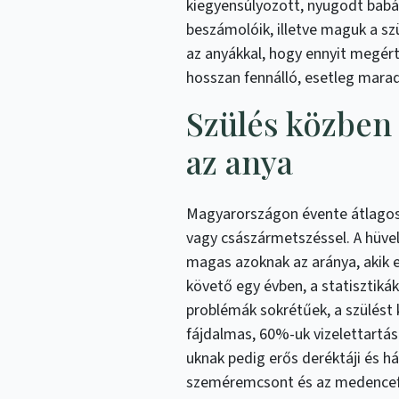
kiegyensúlyozott, nyugodt babá
beszámolóik, illetve maguk a s
az anyákkal, hogy ennyit megér
hosszan fennálló, esetleg mara
Szülés közben
az anya
Magyarországon évente átlagosa
vagy császármetszéssel. A hüvel
magas azoknak az aránya, akik
követő egy évben, a statisztikák
problémák sokrétűek, a szülést
fájdalmas, 60%-uk vizelettartá
uknak pedig erős deréktáji és há
szeméremcsont és az medencefe