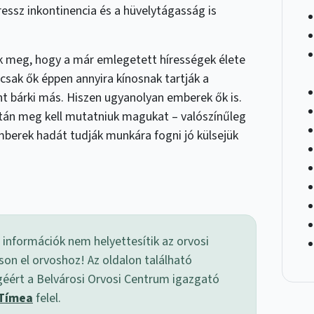
ressz inkontinencia és a hüvelytágasság is
k meg, hogy a már emlegetett hírességek élete
 csak ők éppen annyira kínosnak tartják a
t bárki más. Hiszen ugyanolyan emberek ők is.
után meg kell mutatniuk magukat – valószínűleg
mberek hadát tudják munkára fogni jó külsejük
 információk nem helyettesítik az orvosi
son el orvoshoz! Az oldalon található
géért a Belvárosi Orvosi Centrum igazgató
 Tímea
felel.