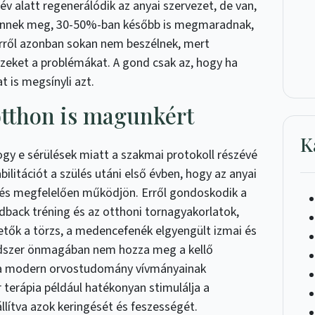
év alatt regenerálódik az anyai szervezet, de van,
űnnek meg, 30-50%-ban később is megmaradnak,
Erről azonban sokan nem beszélnek, mert
zeket a problémákat. A gond csak az, hogy ha
t is megsínyli azt.
otthon is magunkért
K
gy e sérülések miatt a szakmai protokoll részévé
bilitációt a szülés utáni első évben, hogy az anyai
és megfelelően működjön. Erről gondoskodik a
dback tréning és az otthoni tornagyakorlatok,
tők a törzs, a medencefenék elgyengült izmai és
módszer önmagában nem hozza meg a kellő
 a modern orvostudomány vívmányainak
 terápia például hatékonyan stimulálja a
llítva azok keringését és feszességét.