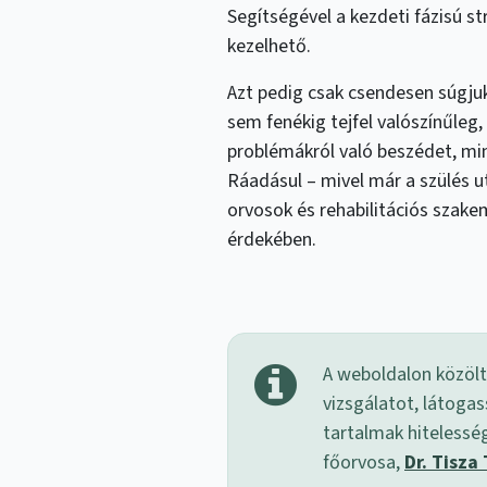
Segítségével a kezdeti fázisú st
kezelhető.
Azt pedig csak csendesen súgju
sem fenékig tejfel valószínűleg,
problémákról való beszédet, min
Ráadásul – mivel már a szülés 
orvosok és rehabilitációs szake
érdekében.
A weboldalon közölt
vizsgálatot, látogas
tartalmak hitelessé
főorvosa,
Dr. Tisza