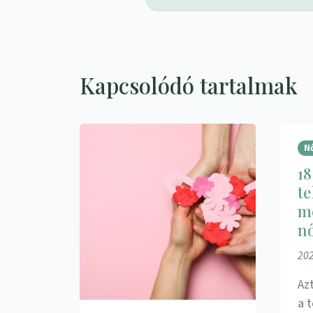
Kapcsolódó tartalmak
N
18
te
me
nő
202
Az
a 