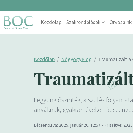
Skip to content
Kezdőlap
Szakrendelések
Orvosaink
Main Navigation
Kezdőlap
NőgyógyBlog
Traumatizált a
Traumatizált
Legyünk őszinték, a szülés folyamat
anyáknak, gyakran éveken át szenve
Létrehozva: 2025. január 26. 12:57 - Frissítve: 2025