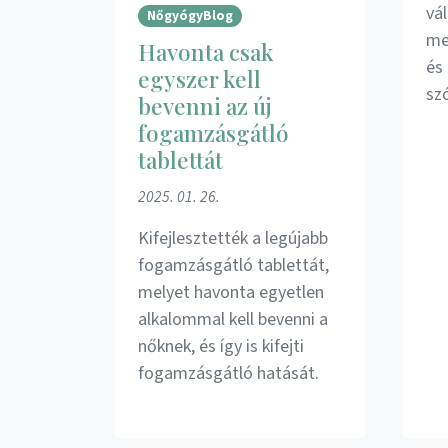
vál
NőgyógyBlog
me
Havonta csak
és
egyszer kell
sz
bevenni az új
fogamzásgátló
tablettát
2025. 01. 26.
Kifejlesztették a legújabb
fogamzásgátló tablettát,
melyet havonta egyetlen
alkalommal kell bevenni a
nőknek, és így is kifejti
fogamzásgátló hatását.