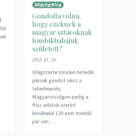
NőgyógyBlog
Gondolta volna,
t
hogy ezeknek a
tló
magyar sztároknak
eli
lombikbabájuk
született?
2025. 01. 26.
Világszerte minden hetedik
párnak gondot okoz a
teherbeesés,
Magyarországon pedig a
friss adatok szerint
körülbelül 120 ezer meddő
pár van.…