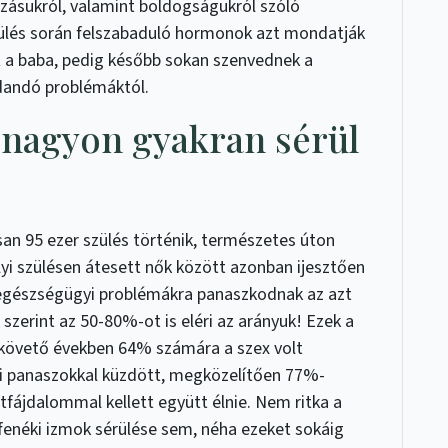
zásukról, valamint boldogságukról szóló
zülés során felszabaduló hormonok azt mondatják
t a baba, pedig később sokan szenvednek a
dandó problémáktól.
 nagyon gyakran sérül
n 95 ezer szülés történik, természetes úton
yi szülésen átesett nők között azonban ijesztően
 egészségügyi problémákra panaszkodnak az azt
 szerint az 50-80%-ot is eléri az arányuk! Ezek a
 követő években 64% számára a szex volt
si panaszokkal küzdött, megközelítően 77%-
tfájdalommal kellett együtt élnie. Nem ritka a
néki izmok sérülése sem, néha ezeket sokáig