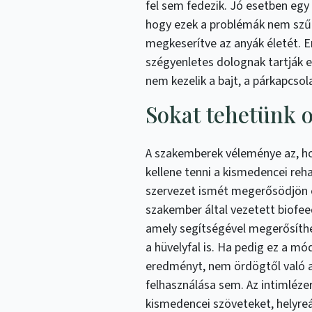
fel sem fedezik. Jó esetben egy 
hogy ezek a problémák nem sz
megkeserítve az anyák életét. 
szégyenletes dolognak tartják e
nem kezelik a bajt, a párkapcsola
Sokat tehetünk 
A szakemberek véleménye az, ho
kellene tenni a kismedencei reha
szervezet ismét megerősödjön 
szakember által vezetett biofee
amely segítségével megerősíthe
a hüvelyfal is. Ha pedig ez a 
eredményt, nem ördögtől való
felhasználása sem. Az intimlézer
kismedencei szöveteket, helyreá