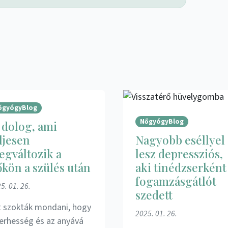
őgyógyBlog
NőgyógyBlog
 dolog, ami
ljesen
Nagyobb eséllyel
gváltozik a
lesz depressziós,
kön a szülés után
aki tinédzserként
fogamzásgátlót
5. 01. 26.
szedett
t szokták mondani, hogy
2025. 01. 26.
terhesség és az anyává