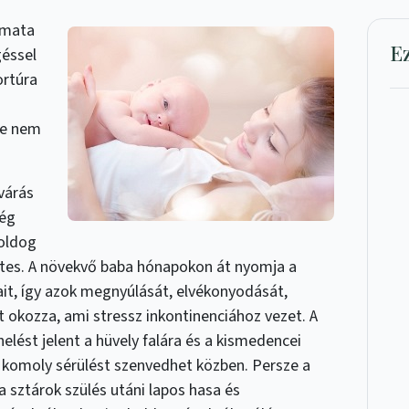
amata
E
géssel
ortúra
De nem
várás
még
boldog
es. A növekvő baba hónapokon át nyomja a
it, így azok megnyúlását, elvékonyodását,
kozza, ami stressz inkontinenciához vezet. A
elést jelent a hüvely falára és a kismedencei
is komoly sérülést szenvedhet közben. Persze a
sztárok szülés utáni lapos hasa és