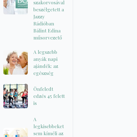
szakorvosával
beszélgetett a
Jazzy
Rádióban
Bálint Edina
műsorvezető
A legszebb
anyák napi
ajándék: az
egészség
Önfeledt
edzés 45 felett
is
A
legkisebbeket
sem kíméli az