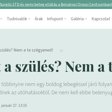
Sürgős STD és nemi beteg ellátás a Belvárosi Orvosi Centrumban!
Tudnivalók
Árak
Infopont
Galéria
Kapcsolat
 szülés? Nem a te szégyened!
 a szülés? Nem a 
a többnyire nem egy boldog lebegéssel járó foly
dnek az utóhatásoktól. De nem kell ebbe belenyu
. január 27. 13:15