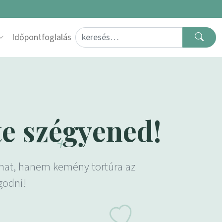
Search for:
Időpontfoglalás
te szégyened!
amat, hanem kemény tortúra az
godni!