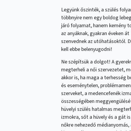
Legyünk őszinték, a szülés foly
többnyire nem egy boldog lebe
járó folyamat, hanem kemény t
az anyáknak, gyakran éveken át
szenvednek az utóhatásoktól. 
kell ebbe belenyugodni!
Ne szépítsük a dolgot! A gyerek
megterheli a női szervezetet, 
akkor is, ha maga a terhesség 
és eseménytelen, problémament
szerveket, a medencefenék izma
összességében meggyengülését o
hüvelyi szülés hatalmas megterh
izmokra, sőt a hüvely és a gát 
nőkre nehezedő médianyomás, a 