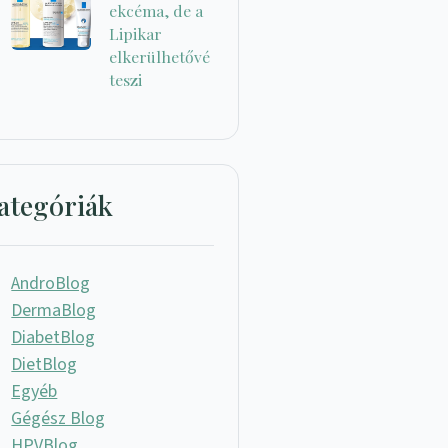
ekcéma, de a
Lipikar
elkerülhetővé
teszi
ategóriák
AndroBlog
DermaBlog
DiabetBlog
DietBlog
Egyéb
Gégész Blog
HPVBlog