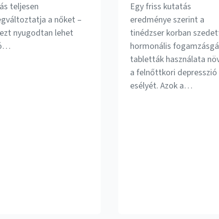
ás teljesen
Egy friss kutatás
gváltoztatja a nőket –
eredménye szerint a
 ezt nyugodtan lehet
tinédzser korban szedet
ó…
hormonális fogamzásgá
tabletták használata növ
a felnőttkori depresszió
esélyét. Azok a…