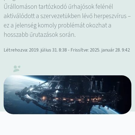
Űrállomáson tartózkodó űrhajósok felénél
aktiválódott a szervezetükben lévő herpeszvírus –
ez a jelenség komoly problémát okozhat a
hosszabb űrutazások során.
Létrehozva: 2019. július 31. 8:38 - Frissítve: 2025. január 28. 9:42