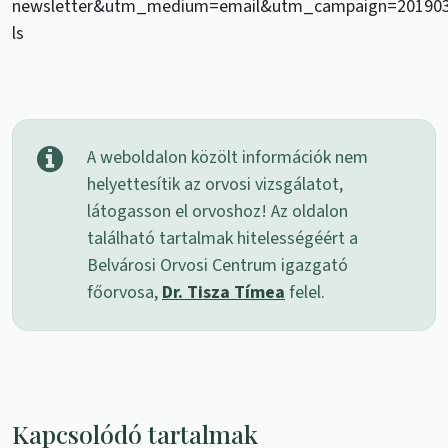
newsletter&utm_medium=email&utm_campaign=201903
ls
A weboldalon közölt információk nem
helyettesítik az orvosi vizsgálatot,
látogasson el orvoshoz! Az oldalon
található tartalmak hitelességéért a
Belvárosi Orvosi Centrum igazgató
főorvosa,
Dr. Tisza Tímea
felel.
Kapcsolódó tartalmak