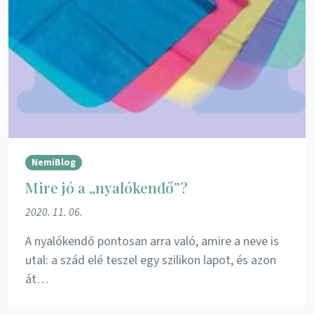
NemiBlog
Mire jó a „nyalókendő”?
2020. 11. 06.
A nyalókendő pontosan arra való, amire a neve is
utal: a szád elé teszel egy szilikon lapot, és azon
át…