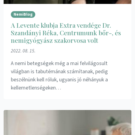
NemiBlog
A Levente klubja Extra vendége Dr.
Szandányi Réka, Centrumunk bőr-, és
nemigyógyász szakorvosa volt
2022. 08. 15.
A nemi betegségek még a mai felvilágosult
világban is tabutémának számítanak, pedig
beszélnünk kell róluk, ugyanis jó néhányuk a
kellemetlenségeken…