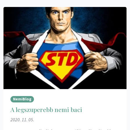
NemiBlog
A legszuperebb nemi baci
2020. 11. 05.