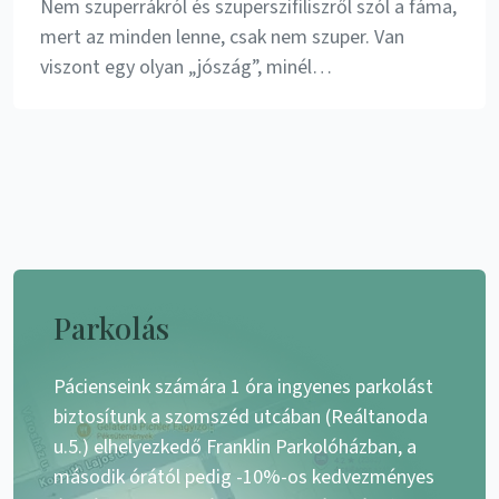
Nem szuperrákról és szuperszifiliszről szól a fáma,
mert az minden lenne, csak nem szuper. Van
viszont egy olyan „jószág”, minél…
Parkolás
Pácienseink számára 1 óra ingyenes parkolást
biztosítunk a szomszéd utcában (Reáltanoda
u.5.) elhelyezkedő Franklin Parkolóházban, a
második órától pedig -10%-os kedvezményes