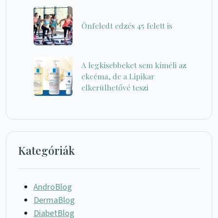
Önfeledt edzés 45 felett is
A legkisebbeket sem kíméli az
ekcéma, de a Lipikar
elkerülhetővé teszi
Kategóriák
AndroBlog
DermaBlog
DiabetBlog