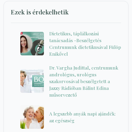
Ezek is érdekelhetik
Dietetikus, táplálkozási
tanácsadás -Beszélgetés
Centrumunk dietetikusával Fülöp
Enikővel
Dr. Vargha Judittal, centrumunk
andrológus, urológus
szakorvosával beszélgetett a
Jazzy Rádióban Bálint Edina
műsorvezető
A legszebb anyák napi ajándék:
az egészség