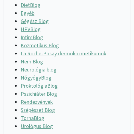
DietBlog
Egyéb
Gégész Blog
HPVBlog
IntimBlog
Kozmetikus Blog
La Roche-Posay dermokozmetikumok
NemiBlog
Neurológia blog
NőgyógyBlog
ProktológiaBlog
Pszichiáter Blog
Rendezvények
Szépészet Blog
TornaBlog
Urológus Blog