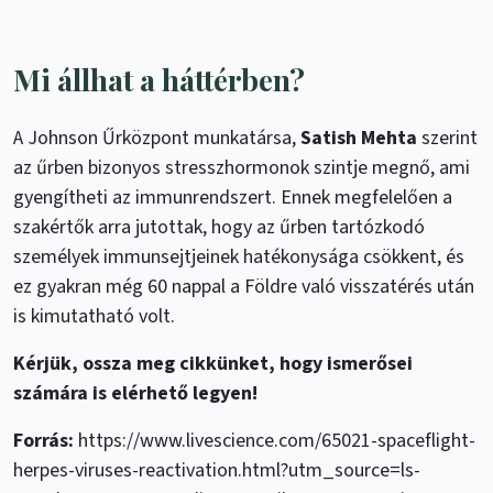
Mi állhat a háttérben?
A Johnson Űrközpont munkatársa,
Satish Mehta
szerint
az űrben bizonyos stresszhormonok szintje megnő, ami
gyengítheti az immunrendszert. Ennek megfelelően a
szakértők arra jutottak, hogy az űrben tartózkodó
személyek immunsejtjeinek hatékonysága csökkent, és
ez gyakran még 60 nappal a Földre való visszatérés után
is kimutatható volt.
Kérjük, ossza meg cikkünket, hogy ismerősei
számára is elérhető legyen!
Forrás:
https://www.livescience.com/65021-spaceflight-
herpes-viruses-reactivation.html?utm_source=ls-