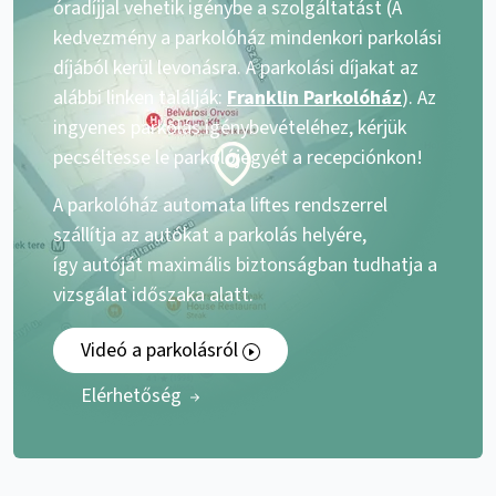
óradíjjal vehetik igénybe a szolgáltatást (A
kedvezmény a parkolóház mindenkori parkolási
díjából kerül levonásra. A parkolási díjakat az
alábbi linken találják:
Franklin Parkolóház
). Az
ingyenes parkolás igénybevételéhez, kérjük
pecséltesse le parkolójegyét a recepciónkon!
A parkolóház automata liftes rendszerrel
szállítja az autókat a parkolás helyére,
így autóját maximális biztonságban tudhatja a
vizsgálat időszaka alatt.
Videó a parkolásról
Elérhetőség