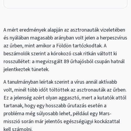
A mért eredmények alapján az asztronauták vizeletében
és nyálában magasabb arányban volt jelen a herpeszvírus
az űrben, mint amikor a Földön tartózkodtak. A
beszámolók szerint a kórokozó csak ritkán váltott ki
rosszullétet: a megvizsgált 89 űrhajósból csupán hatnál
jelentkeztek tünetek.
A tanulmányban leírtak szerint a vírus annál aktívabb
volt, minél több időt töltöttek az asztronauták az űrben.
Ez a jelenség azért olyan aggasztó, mert a kutatók attól
tartanak, hogy egy hosszabb űrutazás esetén a
probléma még súlyosabb lehet, például egy Mars-
misszió során már jelentős egészségügyi kockázattal
kell számolni.