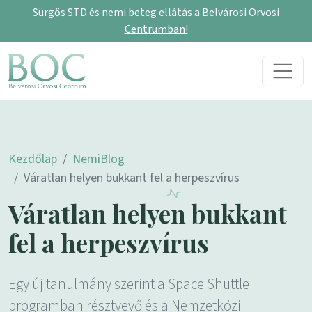
Sürgős STD és nemi beteg ellátás a Belvárosi Orvosi
Centrumban!
Skip to content
Main Navigation
Kezdőlap
NemiBlog
Váratlan helyen bukkant fel a herpeszvírus
Váratlan helyen bukkant
fel a herpeszvírus
Egy új tanulmány szerint a Space Shuttle
programban résztvevő és a Nemzetközi