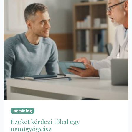
NemiBlog
Ezeket kérdezi tőled egy
nemigyógyász