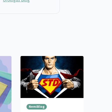
Urológus Blog
NemiBlog