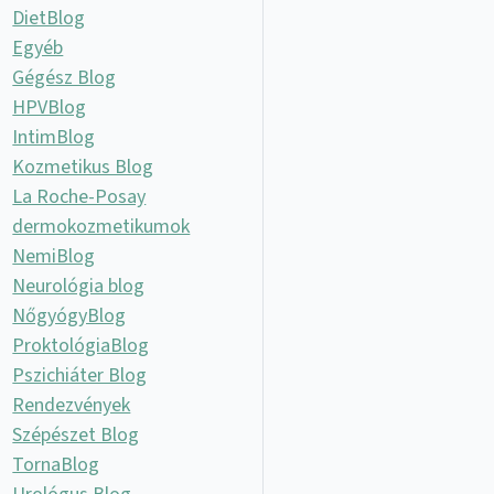
DietBlog
Egyéb
Gégész Blog
HPVBlog
IntimBlog
Kozmetikus Blog
La Roche-Posay
dermokozmetikumok
NemiBlog
Neurológia blog
NőgyógyBlog
ProktológiaBlog
Pszichiáter Blog
Rendezvények
Szépészet Blog
TornaBlog