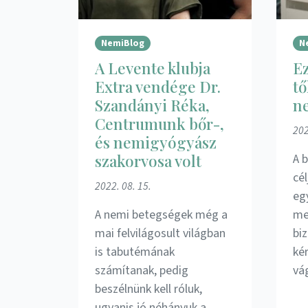
NemiBlog
N
A Levente klubja
Ez
Extra vendége Dr.
tő
Szandányi Réka,
n
Centrumunk bőr-,
202
és nemigyógyász
szakorvosa volt
A 
cé
2022. 08. 15.
eg
A nemi betegségek még a
me
mai felvilágosult világban
bi
is tabutémának
ké
számítanak, pedig
vá
beszélnünk kell róluk,
ugyanis jó néhányuk a