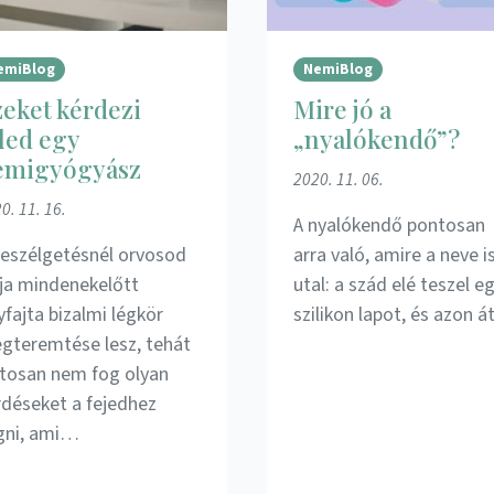
emiBlog
NemiBlog
eket kérdezi
Mire jó a
led egy
„nyalókendő”?
emigyógyász
2020. 11. 06.
0. 11. 16.
A nyalókendő pontosan
beszélgetésnél orvosod
arra való, amire a neve i
lja mindenekelőtt
utal: a szád elé teszel e
yfajta bizalmi légkör
szilikon lapot, és azon 
gteremtése lesz, tehát
ztosan nem fog olyan
rdéseket a fejedhez
gni, ami…