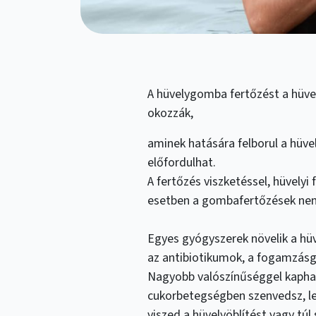
A hüvelygomba fertőzést a hüv
okozzák,
aminek hatására felborul a hüve
előfordulhat.
A fertőzés viszketéssel, hüvelyi f
esetben a gombafertőzések nem
Egyes gyógyszerek növelik a hü
az antibiotikumok, a fogamzásg
Nagyobb valószínűséggel kaphat
cukorbetegségben szenvedsz, l
viszed a hüvelyöblítést vagy túl 