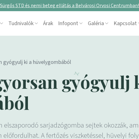
Sürgős STD és nemi beteg ellátás a Belvárosi Orvosi Centrumban!
Tudnivalók
Árak
Infopont
Galéria
Kapcsolat
an gyógyulj ki a hüvelygombából
gyorsan gyógyulj 
ából
 elszaporodó sarjadzógomba sejtek okozzák, amin
őfordulhat. A fertőzés viszketéssel, hüvelyi folyás