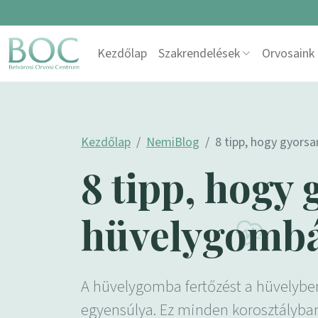
Skip to content
Kezdőlap
Szakrendelések
Orvosaink
Main Navigation
Kezdőlap
NemiBlog
8 tipp, hogy gyors
8 tipp, hogy 
hüvelygomb
A hüvelygomba fertőzést a hüvelyben
egyensúlya. Ez minden korosztályban el