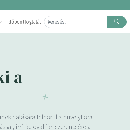
Search for:
Időpontfoglalás
ki a
ek hatására felborul a hüvelyflóra
sal, irritációval jár, szerencsére a