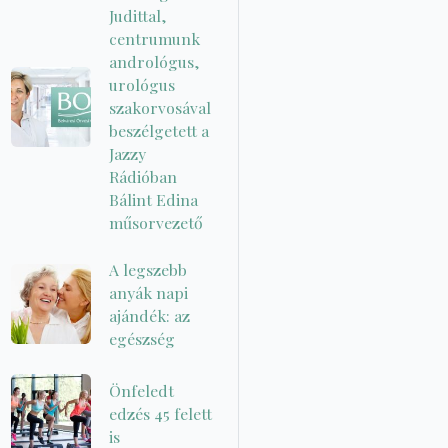
Judittal,
centrumunk
andrológus,
urológus
szakorvosával
beszélgetett a
Jazzy
Rádióban
Bálint Edina
műsorvezető
A legszebb
anyák napi
ajándék: az
egészség
Önfeledt
edzés 45 felett
is