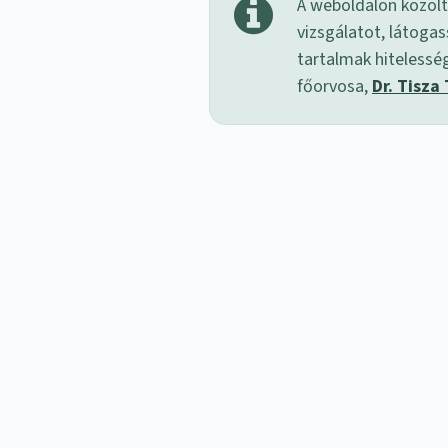
A weboldalon közölt
vizsgálatot, látogas
tartalmak hitelessé
főorvosa,
Dr. Tisza