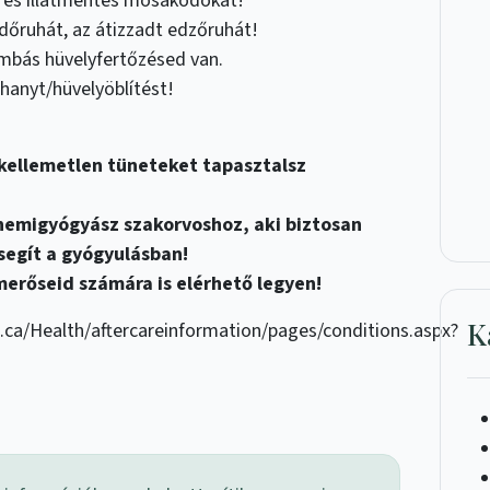
és illatmentes mosakodókat!
rdőruhát, az átizzadt edzőruhát!
ombás hüvelyfertőzésed van.
uhanyt/hüvelyöblítést!
kellemetlen tüneteket tapasztalsz
nemigyógyász szakorvoshoz, aki biztosan
 segít a gyógyulásban!
erőseid számára is elérhető legyen!
K
a.ca/Health/aftercareinformation/pages/conditions.aspx?