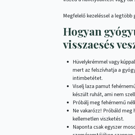
Megfelelő kezeléssel a legtöbb 
Hogyan gyógyu
visszaesés ves
Hüvelykrémmel vagy kúppal 
mert az felszívhatja a gyógy
intimbetétet.
Viselj laza pamut fehérnemű
készült ruhát, ami nem szell
Próbálj meg fehérnemű nélk
Ne vakarózz! Próbáld meg h
kellemetlen viszketést.
Naponta csak egyszer mosd 