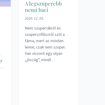
A legszuperebb
nemi baci
2020. 11. 05.
Nem szuperrákról és
szuperszifiliszről szól a
fáma, mert az minden
lenne, csak nem szuper.
Van viszont egy olyan
s
„jószág”, minél…
gy
át…