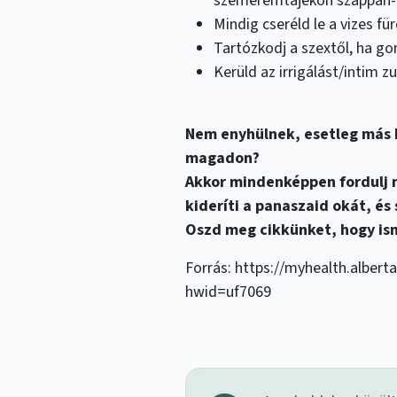
szeméremtájékon szappan- 
Mindig cseréld le a vizes fü
Tartózkodj a szextől, ha g
Kerüld az irrigálást/intim z
Nem enyhülnek, esetleg más 
magadon?
Akkor mindenképpen fordulj 
kideríti a panaszaid okát, és
Oszd meg cikkünket, hogy ism
Forrás: https://myhealth.albert
hwid=uf7069