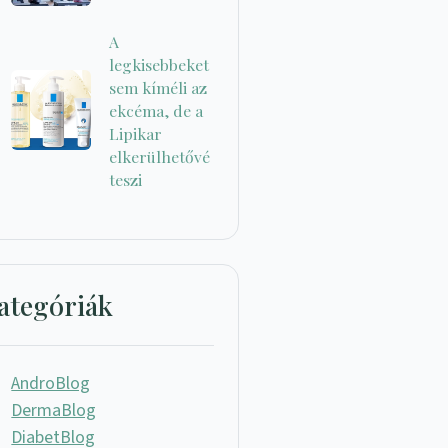
A
legkisebbeket
sem kíméli az
ekcéma, de a
Lipikar
elkerülhetővé
teszi
ategóriák
AndroBlog
DermaBlog
DiabetBlog