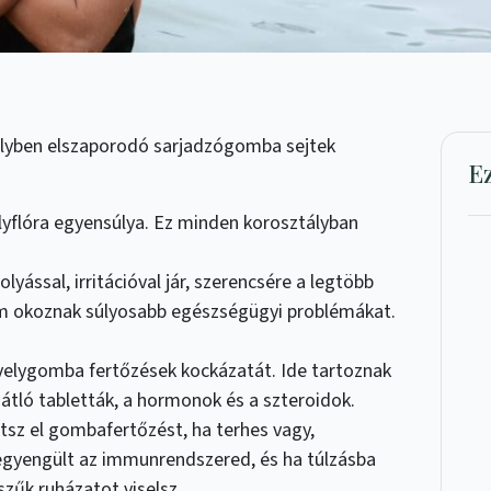
elyben elszaporodó sarjadzógomba sejtek
E
lyflóra egyensúlya. Ez minden korosztályban
olyással, irritációval jár, szerencsére a legtöbb
 okoznak súlyosabb egészségügyi problémákat.
velygomba fertőzések kockázatát. Ide tartoznak
átló tabletták, a hormonok és a szteroidok.
sz el gombafertőzést, ha terhes vagy,
egyengült az immunrendszered, és ha túlzásba
szűk ruházatot viselsz.