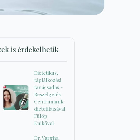
zek is érdekelhetik
Dietetikus,
táplálkozási
tanácsadás -
Beszélgetés
Centrumunk
dietetikusával
Fülöp
Enikővel
Dr. Vargha