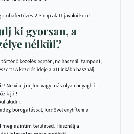
gombafertőzés 2-3 nap alatt javulni kezd.
lj ki gyorsan, a
zélye nélkül?
történő kezelés esetén, ne használj tampont,
szert! A kezelés ideje alatt inkább használj
t! Ne viselj nejlon vagy más olyan anyagból
őzik jól!
ül aludni.
ideg borogatással, fürdővel enyhíteni a
meg az intim területed. Használj a