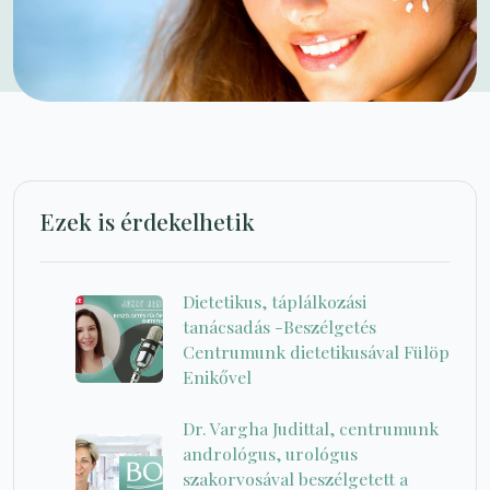
Ezek is érdekelhetik
Dietetikus, táplálkozási
tanácsadás -Beszélgetés
Centrumunk dietetikusával Fülöp
Enikővel
Dr. Vargha Judittal, centrumunk
andrológus, urológus
szakorvosával beszélgetett a