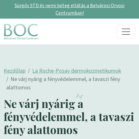
Sürgős STD és nemi beteg ellátás a Belvárosi Orvosi
Centrumban!
Skip to content
Main Navigation
Kezdőlap
La Roche-Posay dermokozmetikumok
Ne várj nyárig a fényvédelemmel, a tavaszi fény
alattomos
Ne várj nyárig a
fényvédelemmel, a tavaszi
fény alattomos