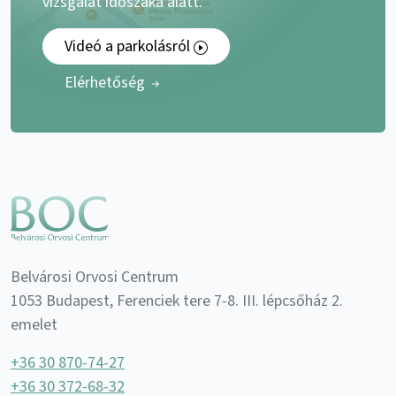
vizsgálat időszaka alatt.
Videó a parkolásról
Elérhetőség
Belvárosi Orvosi Centrum
1053 Budapest, Ferenciek tere 7-8. III. lépcsőház 2.
emelet
+36 30 870-74-27
+36 30 372-68-32