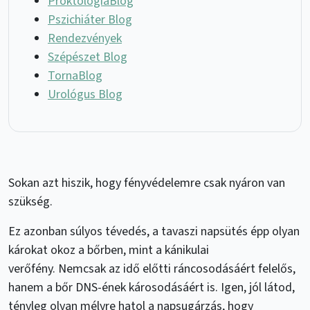
ProktológiaBlog
Pszichiáter Blog
Rendezvények
Szépészet Blog
TornaBlog
Urológus Blog
Sokan azt hiszik, hogy fényvédelemre csak nyáron van
szükség.
Ez azonban súlyos tévedés, a tavaszi napsütés épp olyan
károkat okoz a bőrben, mint a kánikulai
verőfény. Nemcsak az idő előtti ráncosodásáért felelős,
hanem a bőr DNS-ének károsodásáért is. Igen, jól látod,
tényleg olyan mélyre hatol a napsugárzás, hogy