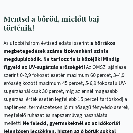
Mentsd a bőröd, mielőtt baj
történik!
Az utóbbi három évtized adatai szerint
a bőrrákos
megbetegedések száma tízévenként szinte
megduplázódik
.
Ne tartozz te is közéjük! Mindig
figyeld az UV-sugárzás erősségét!
Az OMSZ ajánlása
szerint 0-2,9 fokozat esetén maximum 60 percet, 3-4,9
erősség között maximum 45 percet, 5-6,9 fokozatú UV-
sugárzásnál csak 30 percet, míg az ennél magasabb
sugárzási érték esetén legfeljebb 15 percet tartózkodj a
napfényen, természetesen jó minőségű fényvédő szerek,
megfelelő ruházat és napszemüveg használata
mellett!
Ne feledd, gyermekeknél ez az időkorlát
jelentősen lecsökken, hiszen az ő bőrük sokkal