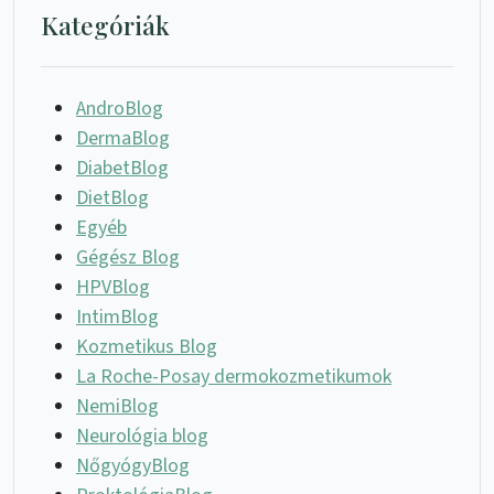
Kategóriák
AndroBlog
DermaBlog
DiabetBlog
DietBlog
Egyéb
Gégész Blog
HPVBlog
IntimBlog
Kozmetikus Blog
La Roche-Posay dermokozmetikumok
NemiBlog
Neurológia blog
NőgyógyBlog