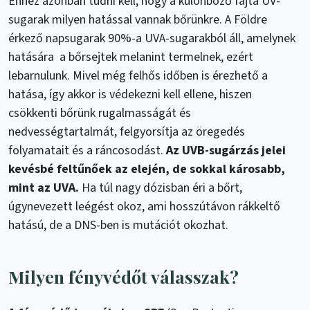
Ehhez azonban tudni kell, hogy a különböző fajta UV-
sugarak milyen hatással vannak bőrünkre. A Földre
érkező napsugarak 90%-a UVA-sugarakból áll, amelynek
hatására a bőrsejtek melanint termelnek, ezért
lebarnulunk. Mivel még felhős időben is érezhető a
hatása, így akkor is védekezni kell ellene, hiszen
csökkenti bőrünk rugalmasságát és
nedvességtartalmát, felgyorsítja az öregedés
folyamatait és a ráncosodást.
Az UVB-sugárzás jelei
kevésbé feltűnőek az elején, de sokkal károsabb,
mint az UVA.
Ha túl nagy dózisban éri a bőrt,
úgynevezett leégést okoz, ami hosszútávon rákkeltő
hatású, de a DNS-ben is mutációt okozhat.
Milyen fényvédőt válasszak?