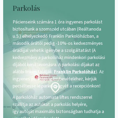
Parkolás
Pácienseink számára 1 óra ingyenes parkolást
biztosítunk a szomszéd utcában (Reáltanoda
u.5.) elhelyezkedő Franklin Parkolóházban, a
második órától pedig -10%-os kedvezményes
óradíjjal vehetik igénybe a szolgáltatást (A
kedvezmény a parkolóház mindenkori parkolási
díjából kerül levonásra. A parkolási díjakat az
alábbi linken találják:
Franklin Parkolóház
). Az
ingyenes parkolás igénybevételéhez, kérjük
pecséltesse le parkolójegyét a recepciónkon!
A parkolóház automata liftes rendszerrel
szállítja az autókat a parkolás helyére,
így autóját maximális biztonságban tudhatja a