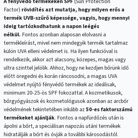
A fényvédő termékeken SPF
(Sun Protection
Factor)
rövidítés azt mutatja, hogy milyen erős a
termék UVB-szűrő képessége, vagyis, hogy mennyi
ideig tartózkodhatunk a napon leégés
nélkül.
Fontos azonban alaposan elolvasni a
termékleírást, mivel nem mindegyik termék tartalmaz
külön UVA elleni védelmet is. Ha ilyen funkcióval is
rendelkezik, akkor azt alacsony, közepes, magas vagy
ultra szinttel jelölik. Ahhoz, hogy ne kezdjen bőrünk idő
előtt öregedni és korán ráncosodni, a magas UVA
védelmet nyújtó fényvédő termékek az ideálisak,
minimum 20-25-ös SPF fokozattal. A kozmetikusok,
bőrgyógyászok és kozmetológusok azonban az arcbőr
védelmének tekintetében inkább az
50-es faktorszámú
termékeket ajánlják
. Fontos a napfürdőzés után is
ápolni a bőrt, a speciálisan napozás utáni termékek
hidratálják a bőrt és óvják a további károsodástól.