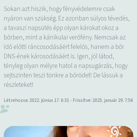
Sokan azt hiszik, hogy fényvédelemre csak
nyáron van szükség. Ez azonban súlyos tévedés,
a tavaszi napsütés épp olyan károkat okoz a
bőrben, mint a kánikulai verőfény. Nemcsak az
idő előtti ráncosodásáért felelős, hanem a bőr
DNS-ének károsodásáért is. Igen, jól látod,
tényleg olyan mélyre hatol a napsugárzás, hogy
sejtszinten teszi tönkre a bőrödet! De lássuk a
részleteket!
Létrehozva: 2022. június 17. 6:31 - Frissítve: 2025. január 29. 7:56