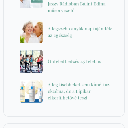
Jazzy Rádióban Bálint Edina
műsorvezető
A legszebb anyák napi ajándék:
az egészség
Önfeledt edzés 45 felett is
A legkisebbeket sem kíméli az
ekcéma, de a Lipikar
elkerülhetővé teszi