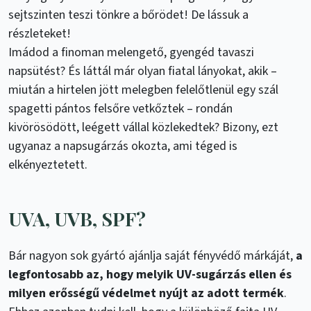
sejtszinten teszi tönkre a bőrödet! De lássuk a
részleteket!
Imádod a finoman melengető, gyengéd tavaszi
napsütést? És láttál már olyan fiatal lányokat, akik –
miután a hirtelen jött melegben felelőtlenül egy szál
spagetti pántos felsőre vetkőztek – rondán
kivörösödött, leégett vállal közlekedtek? Bizony, ezt
ugyanaz a napsugárzás okozta, ami téged is
elkényeztetett.
UVA, UVB, SPF?
Bár nagyon sok gyártó ajánlja saját fényvédő márkáját,
a
legfontosabb az, hogy melyik UV-sugárzás ellen és
milyen erősségű védelmet nyújt az adott termék
.