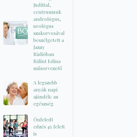
Judittal,
centrumunk
andrológus,
urológus
szakorvosával
beszélgetett a
Jazzy
Rádióban
Bálint Edina
műsorvezető
A legszebb
anyák napi
ajándék: az
egészség
Önfeledt
edzés 45 felett
is