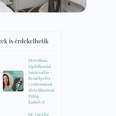
zek is érdekelhetik
Dietetikus,
táplálkozási
tanácsadás -
Beszélgetés
Centrumunk
dietetikusával
Fülöp
Enikővel
Dr. Vargha