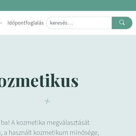
Search for:
Időpontfoglalás
kozmetikus
iba! A kozmetika megválasztását
a, a használt kozmetikum minősége,