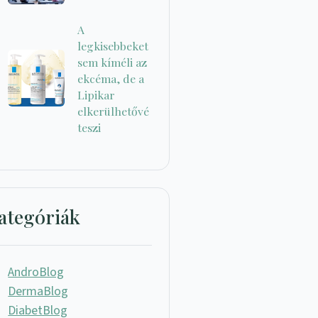
A
legkisebbeket
sem kíméli az
ekcéma, de a
Lipikar
elkerülhetővé
teszi
ategóriák
AndroBlog
DermaBlog
DiabetBlog