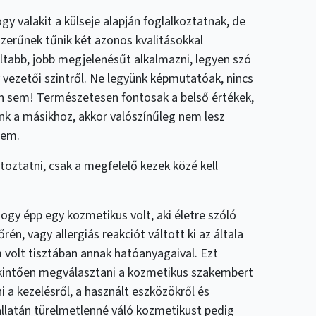
gy valakit a külseje alapján foglalkoztatnak, de
zerűnek tűnik két azonos kvalitásokkal
ltabb, jobb megjelenésűt alkalmazni, legyen szó
y vezetői szintről. Ne legyünk képmutatóak, nincs
n sem! Természetesen fontosak a belső értékek,
nk a másikhoz, akkor valószínűleg nem lesz
sem.
ltoztatni, csak a megfelelő kezek közé kell
ogy épp egy kozmetikus volt, aki életre szóló
n, vagy allergiás reakciót váltott ki az általa
volt tisztában annak hatóanyagaival. Ezt
intően megválasztani a kozmetikus szakembert
ni a kezelésről, a használt eszközökről és
llatán türelmetlenné váló kozmetikust pedig