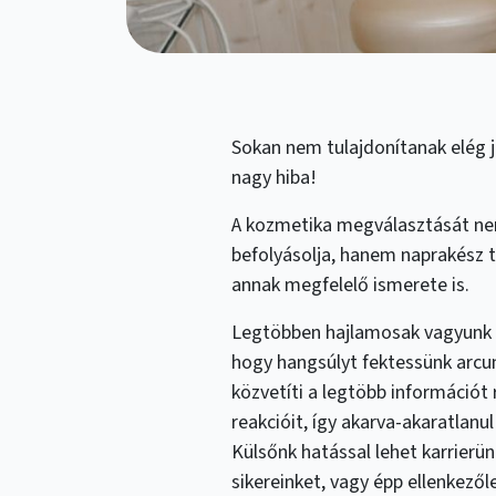
Sokan nem tulajdonítanak elég 
nagy hiba!
A kozmetika megválasztását nem
befolyásolja, hanem naprakész 
annak megfelelő ismerete is.
Legtöbben hajlamosak vagyunk el
hogy hangsúlyt fektessünk arcu
közvetíti a legtöbb információt
reakcióit, így akarva-akaratlanul
Külsőnk hatással lehet karrier
sikereinket, vagy épp ellenkezől