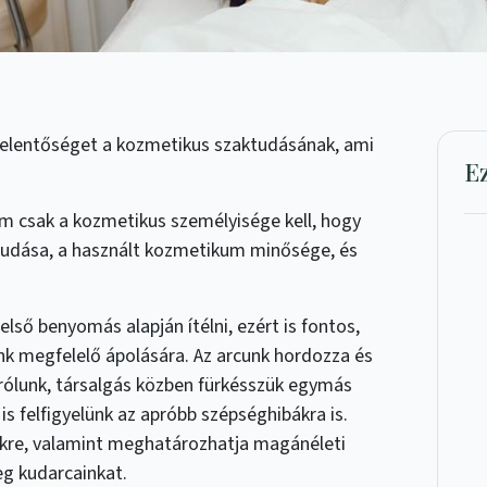
jelentőséget a kozmetikus szaktudásának, ami
E
 csak a kozmetikus személyisége kell, hogy
tudása, a használt kozmetikum minősége, és
ső benyomás alapján ítélni, ezért is fontos,
nk megfelelő ápolására. Az arcunk hordozza és
 rólunk, társalgás közben fürkésszük egymás
 is felfigyelünk az apróbb szépséghibákra is.
ünkre, valamint meghatározhatja magánéleti
eg kudarcainkat.