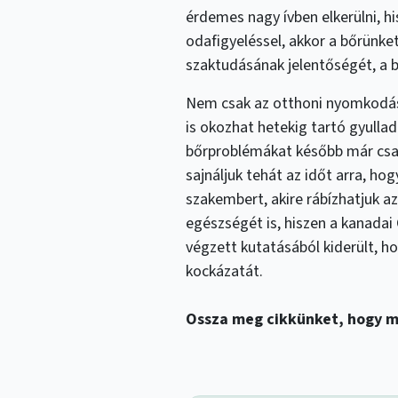
érdemes nagy ívben elkerülni, h
odafigyeléssel, akkor a bőrünke
szaktudásának jelentőségét, a b
Nem csak az otthoni nyomkodás 
is okozhat hetekig tartó gyulla
bőrproblémákat később már csak
sajnáljuk tehát az időt arra, h
szakembert, akire rábízhatjuk az
egészségét is, hiszen a kanadai
végzett kutatásából kiderült, h
kockázatát.
Ossza meg cikkünket, hogy m