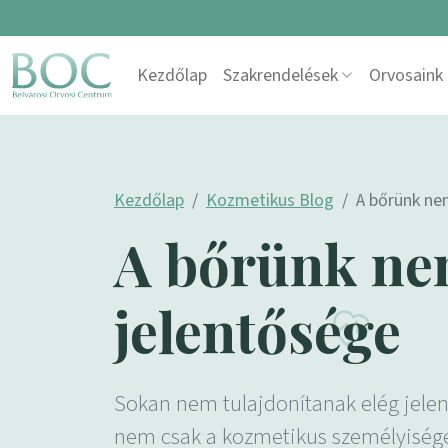
Skip to content
Kezdőlap
Szakrendelések
Orvosaink
Main Navigation
Kezdőlap
Kozmetikus Blog
A bőrünk nem
A bőrünk nem
jelentősége
Sokan nem tulajdonítanak elég jele
nem csak a kozmetikus személyisége