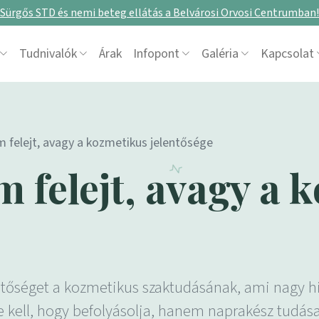
Sürgős STD és nemi beteg ellátás a Belvárosi Orvosi Centrumban!
Tudnivalók
Árak
Infopont
Galéria
Kapcsolat
 felejt, avagy a kozmetikus jelentősége
 felejt, avagy a 
ntőséget a kozmetikus szaktudásának, ami nagy h
 kell, hogy befolyásolja, hanem naprakész tudás