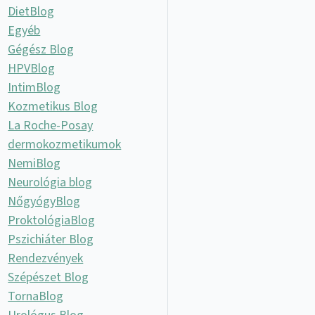
DietBlog
Egyéb
Gégész Blog
HPVBlog
IntimBlog
Kozmetikus Blog
La Roche-Posay
dermokozmetikumok
NemiBlog
Neurológia blog
NőgyógyBlog
ProktológiaBlog
Pszichiáter Blog
Rendezvények
Szépészet Blog
TornaBlog