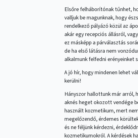
Elsőre felháborítónak tűnhet, ho
valljuk be magunknak, hogy észs
rendelkező pályázó közül az ápo
akár egy recepciós állásról, vag
ez másképp a párválasztás sorá
de ha első látásra nem vonzódu
alkalmunk felfedni erényeinket 
A jó hír, hogy mindenen lehet vá
kerülni!
Hányszor hallottunk már arról, h
aknés heget okozott vendége bőré
használt kozmetikum, mert nem 
megelőzendő, érdemes körültek
és ne féljünk kérdezni, érdeklőd
kozmetikumokról. A kérdések ha