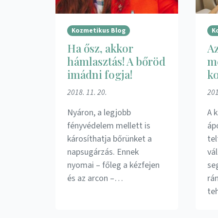
Kozmetikus Blog
K
Ha ősz, akkor
A
hámlasztás! A bőröd
me
imádni fogja!
k
2018. 11. 20.
201
Nyáron, a legjobb
A 
fényvédelem mellett is
áp
károsíthatja bőrünket a
te
napsugárzás. Ennek
vá
nyomai – főleg a kézfejen
se
és az arcon –…
rá
te