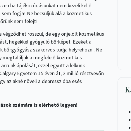
iszen ha tájékozódásunkat nem kezeli kellő
t sem fogja! Ne becsüljük alá a kozmetikus
őrünk nem felejt!
végződhet rosszul, de egy önjelölt kozmetikus
dást, hegekkel gyógyuló bőrképet. Ezeket a
 bőrgyógyász szakorvos tudja helyrehozni. Ne
ogy megtaláljuk a megfelelő kozmetikus
 arcunk ápolását, ezzel együtt a lelkünk
 Calgary Egyetem 15 éven át, 2 millió résztvevőn
ogy az akné növeli a depresszióba esés
K
ások számára is elérhető legyen!