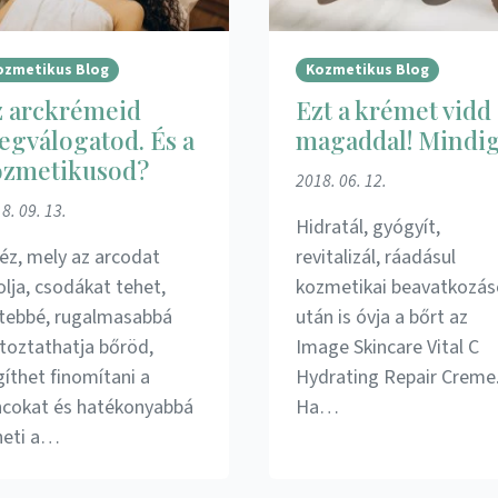
ozmetikus Blog
Kozmetikus Blog
z arckrémeid
Ezt a krémet vidd
gválogatod. És a
magaddal! Mindig
ozmetikusod?
2018. 06. 12.
8. 09. 13.
Hidratál, gyógyít,
kéz, mely az arcodat
revitalizál, ráadásul
olja, csodákat tehet,
kozmetikai beavatkozás
ltebbé, rugalmasabbá
után is óvja a bőrt az
ltoztathatja bőröd,
Image Skincare Vital C
gíthet finomítani a
Hydrating Repair Creme
ncokat és hatékonyabbá
Ha…
heti a…