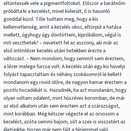
eltüntessék vele a pigmentfoltokat. Először a barátnőm
próbálta ki a kezelést, mivel kiderült, ő is hasonló
gonddal küzd. Tőle tudtam meg, hogy a kis
kellemetlenség, amit a kezelés okoz, eltörpül a hatása
mellett, úgyhogy úgy döntöttem, kipróbálom, végül is
mit veszthetek? – nevetett fel az asszony, aki már az
első intimlézer kezelés utáni hetekben érezte a
változást. – Nem mondom, hogy semmit sem éreztem,
a lézer melege furcsa volt. A kezelés után egy kis hüvelyi
folyást tapasztaltam és néhány szokásomról le kellett
mondanom egy rövid időre, de nagyon hamar éreztem a
pozitív hozadékát is. Hazudnék, ha azt mondanám, hogy
olyan voltam odalent, mint húszéves koromban, de már
az első alkalom után sem éreztem azt a szárazságot,
mint korábban. Még kétszer végezte el az orvosom a
kezelést, azóta semmi bajom, sőt a szex is visszatért az
életünkbe, hiszen már nem fájt a férjemmel való