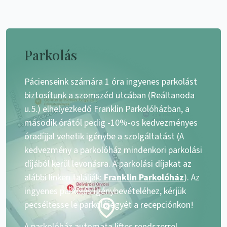
Parkolás
Pácienseink számára 1 óra ingyenes parkolást
biztosítunk a szomszéd utcában (Reáltanoda
u.5.) elhelyezkedő Franklin Parkolóházban, a
második órától pedig -10%-os kedvezményes
óradíjjal vehetik igénybe a szolgáltatást (A
kedvezmény a parkolóház mindenkori parkolási
díjából kerül levonásra. A parkolási díjakat az
alábbi linken találják:
Franklin Parkolóház
). Az
ingyenes parkolás igénybevételéhez, kérjük
pecséltesse le parkolójegyét a recepciónkon!
A parkolóház automata liftes rendszerrel