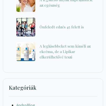
az egészség
Önfeledt edzés 45 felett is
A legkisebbeket sem kíméli az
ekcéma, de a Lipikar
elkerülhetővé teszi
Kategóriák
AndroBlog