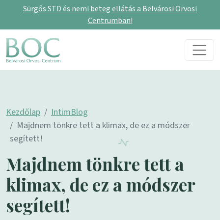
Sürgős STD és nemi beteg ellátás a Belvárosi Orvosi
Centrumban!
Skip to content
Main Navigation
Kezdőlap
IntimBlog
Majdnem tönkre tett a klimax, de ez a módszer
segített!
Majdnem tönkre tett a
klimax, de ez a módszer
segített!