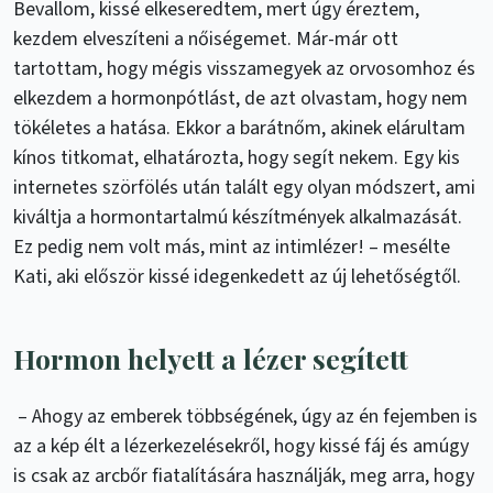
Bevallom, kissé elkeseredtem, mert úgy éreztem,
kezdem elveszíteni a nőiségemet. Már-már ott
tartottam, hogy mégis visszamegyek az orvosomhoz és
elkezdem a hormonpótlást, de azt olvastam, hogy nem
tökéletes a hatása. Ekkor a barátnőm, akinek elárultam
kínos titkomat, elhatározta, hogy segít nekem. Egy kis
internetes szörfölés után talált egy olyan módszert, ami
kiváltja a hormontartalmú készítmények alkalmazását.
Ez pedig nem volt más, mint az intimlézer! – mesélte
Kati, aki először kissé idegenkedett az új lehetőségtől.
Hormon helyett a lézer segített
– Ahogy az emberek többségének, úgy az én fejemben is
az a kép élt a lézerkezelésekről, hogy kissé fáj és amúgy
is csak az arcbőr fiatalítására használják, meg arra, hogy