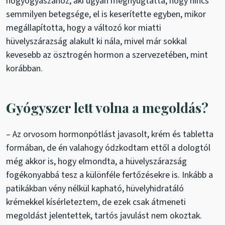
nőgyógyászához, aki ugyan megnyugtatta, hogy nincs
semmilyen betegsége, el is keserítette egyben, mikor
megállapította, hogy a változó kor miatti
hüvelyszárazság alakult ki nála, mivel már sokkal
kevesebb az ösztrogén hormon a szervezetében, mint
korábban.
Gyógyszer lett volna a megoldás?
– Az orvosom hormonpótlást javasolt, krém és tabletta
formában, de én valahogy ódzkodtam ettől a dologtól
még akkor is, hogy elmondta, a hüvelyszárazság
fogékonyabbá tesz a különféle fertőzésekre is. Inkább a
patikákban vény nélkül kapható, hüvelyhidratáló
krémekkel kísérleteztem, de ezek csak átmeneti
megoldást jelentettek, tartós javulást nem okoztak.