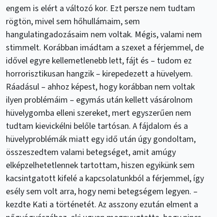
engem is elért a változó kor. Ezt persze nem tudtam
rögtön, mivel sem hőhullámaim, sem
hangulatingadozásaim nem voltak. Mégis, valami nem
stimmelt. Korábban imádtam a szexet a férjemmel, de
idővel egyre kellemetlenebb lett, fájt és – tudom ez
horrorisztikusan hangzik – kirepedezett a hüvelyem.
Ráadásul – ahhoz képest, hogy korábban nem voltak
ilyen problémáim – egymás után kellett vásárolnom
hüvelygomba elleni szereket, mert egyszerűen nem
tudtam kievickélni belőle tartósan. A fájdalom és a
hüvelyproblémák miatt egy idő után úgy gondoltam,
összeszedtem valami betegséget, amit amúgy
elképzelhetetlennek tartottam, hiszen egyikünk sem
kacsintgatott kifelé a kapcsolatunkból a férjemmel, így
esély sem volt arra, hogy nemi betegségem legyen. –
kezdte Kati a történetét. Az asszony ezután elment a