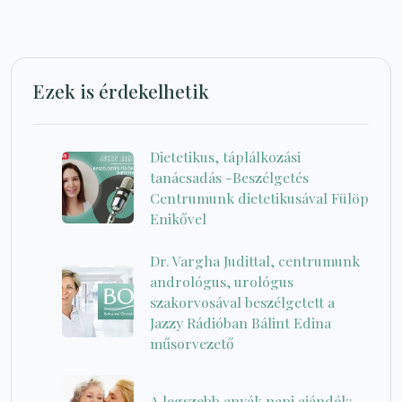
Ezek is érdekelhetik
Dietetikus, táplálkozási
tanácsadás -Beszélgetés
Centrumunk dietetikusával Fülöp
Enikővel
Dr. Vargha Judittal, centrumunk
andrológus, urológus
szakorvosával beszélgetett a
Jazzy Rádióban Bálint Edina
műsorvezető
A legszebb anyák napi ajándék: