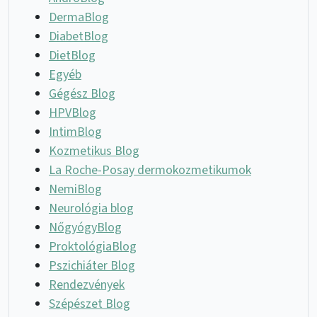
DermaBlog
DiabetBlog
DietBlog
Egyéb
Gégész Blog
HPVBlog
IntimBlog
Kozmetikus Blog
La Roche-Posay dermokozmetikumok
NemiBlog
Neurológia blog
NőgyógyBlog
ProktológiaBlog
Pszichiáter Blog
Rendezvények
Szépészet Blog