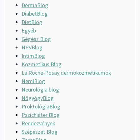
DermaBlog
DiabetBlog
DietBlog
Egyéb
Gégész Blog
HPVBlog
IntimBlog
Kozmetikus Blog
La Roche-Posay dermokozmetikumok
NemiBlog
Neurológia blog
NőgyógyBlog
ProktológiaBlog
Pszichiáter Blog
Rendezvények
Szépészet Blog