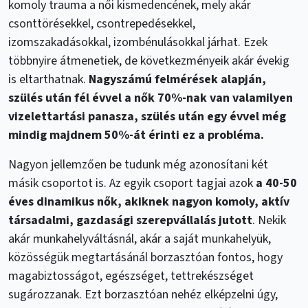
komoly trauma a női kismedencének, mely akár
csonttörésekkel, csontrepedésekkel,
izomszakadásokkal, izombénulásokkal járhat. Ezek
többnyire átmenetiek, de következményeik akár évekig
is eltarthatnak.
Nagyszámú felmérések alapján,
szülés után fél évvel a nők 70%-nak van valamilyen
vizelettartási panasza, szülés után egy évvel még
mindig majdnem 50%-át érinti ez a probléma.
Nagyon jellemzően be tudunk még azonosítani két
másik csoportot is. Az egyik csoport tagjai azok
a 40-50
éves dinamikus nők, akiknek nagyon komoly, aktív
társadalmi, gazdasági szerepvállalás jutott
. Nekik
akár munkahelyváltásnál, akár a saját munkahelyük,
közösségük megtartásánál borzasztóan fontos, hogy
magabiztosságot, egészséget, tettrekészséget
sugározzanak. Ezt borzasztóan nehéz elképzelni úgy,