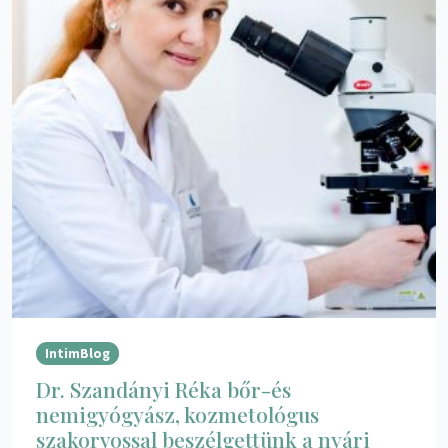
IntimBlog
Dr. Szandányi Réka bőr-és
nemigyógyász, kozmetológus
szakorvossal beszélgettünk a nyári