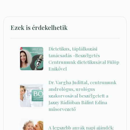
Ezek is érdekelhetik
Dietetikus, táplálkozási
tanácsadás -Beszélgetés
Centrumunk dietetikusával Fülöp
Enikővel
Dr. Vargha Judittal, centrumunk
andrológus, urológus
szakorvosával beszélgetett a
Jazzy Rádióban Bálint Edina
műsorvezető
A legszebb anyák napi ajándék: