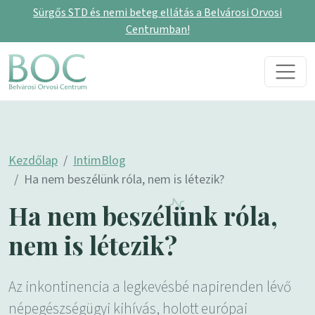
Sürgős STD és nemi beteg ellátás a Belvárosi Orvosi
Centrumban!
Skip to content
Main Navigation
Kezdőlap
IntimBlog
Ha nem beszélünk róla, nem is létezik?
Ha nem beszélünk róla,
nem is létezik?
Az inkontinencia a legkevésbé napirenden lévő
népegészségügyi kihívás, holott európai