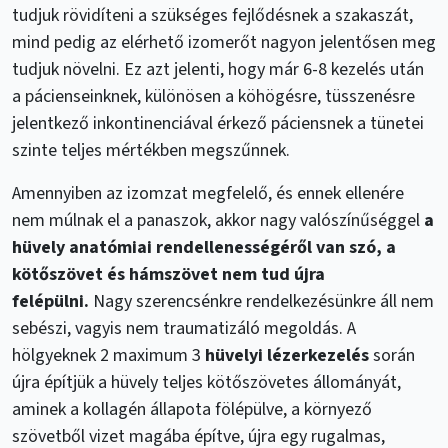
tudjuk rövidíteni a szükséges fejlődésnek a szakaszát,
mind pedig az elérhető izomerőt nagyon jelentősen meg
tudjuk növelni. Ez azt jelenti, hogy már 6-8 kezelés után
a pácienseinknek, különösen a köhögésre, tüsszenésre
jelentkező inkontinenciával érkező páciensnek a tünetei
szinte teljes mértékben megszűnnek.
Amennyiben az izomzat megfelelő, és ennek ellenére
nem múlnak el a panaszok, akkor nagy valószínűséggel
a
hüvely anatómiai rendellenességéről van szó, a
kötőszövet és hámszövet nem tud újra
felépülni.
Nagy szerencsénkre rendelkezésünkre áll nem
sebészi, vagyis nem traumatizáló megoldás. A
hölgyeknek 2 maximum 3
hüvelyi lézerkezelés
során
újra építjük a hüvely teljes kötőszövetes állományát,
aminek a kollagén állapota fölépülve, a környező
szövetből vizet magába építve, újra egy rugalmas,