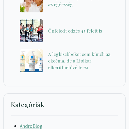
az egészség
Önfeledt edzés 45 felett is
A legkisebbeket sem kíméli az
ekcéma, de a Lipikar
elkerülhetővé teszi
Kategóriák
AndroBlog