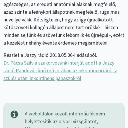
egészséges, az eredeti anatómiai alaknak megfelelő,
azaz szinte a leánykori állapotnak megfelelő, rugalmas
hüvellyé válik. Kétségtelen, hogy az így újraalkotott
kötőszöveti kollagén állapot nem tart örökké – hiszen
minden sejtünk és szövetünk lebomlik és újraépül -, ezért
a kezelést néhány évente érdemes megismételni.
Részlet a Jazzy rádió 2018.05.06-i adásából.
Dr. Pácsa Szilvia szakorvosunk interjút adott a Jazzy
rádió Randevú című műsorában az inkontinenciáról, a
szülés utáni inkontinens panaszokról
A weboldalon közölt információk nem
helyettesítik az orvosi vizsgálatot,