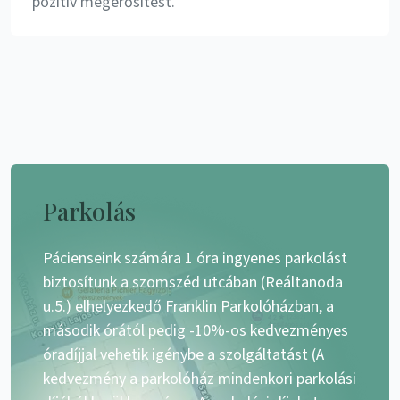
pozitív megerősítést.
Parkolás
Pácienseink számára 1 óra ingyenes parkolást
biztosítunk a szomszéd utcában (Reáltanoda
u.5.) elhelyezkedő Franklin Parkolóházban, a
második órától pedig -10%-os kedvezményes
óradíjjal vehetik igénybe a szolgáltatást (A
kedvezmény a parkolóház mindenkori parkolási