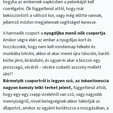
hogyha az embernek napközben a pelenkáját kell
cserélgetni. Ők függetlenül attól, hogy már
beköszöntött a változó kor, vagy még előtte vannak,
jellemző módon megjelennek segítséget keresve.
A harmadik csoport a
nyugdíjba menő nők csoportja
.
Amikor végre eléri az ember a nyugdíjas kort és
hozzászokik, hogy nem kell mindennap felkelni és
munkába loholni, akkor el akar menni újra táncolni, baráti
körbe járni, kirándulni, és ugyan ki akar a buszon egy
pisisszagú, vécéről – vécére szaladó asszony mellett
ülni!?
Bármelyik csoportról is legyen szó, az inkontinencia
nagyon komoly lelki terhet jelent,
függetlenül attól,
hogy egy-egy csepp vizeletről van szó, vagy nagyobb
mennyiségről, mivel betegségnek akkor tekintjük az
állapotot, amikor az egyént korlátozza a mozgásában, a