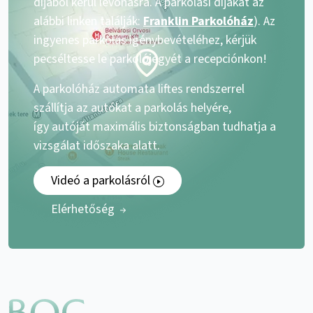
díjából kerül levonásra. A parkolási díjakat az
alábbi linken találják:
Franklin Parkolóház
). Az
ingyenes parkolás igénybevételéhez, kérjük
pecséltesse le parkolójegyét a recepciónkon!
A parkolóház automata liftes rendszerrel
szállítja az autókat a parkolás helyére,
így autóját maximális biztonságban tudhatja a
vizsgálat időszaka alatt.
Videó a parkolásról
Elérhetőség