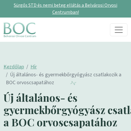
Sürgős STD és nemi beteg ellátás a Belvárosi Orvosi
Centrumban!
Skip to content
Main Navigation
Kezdőlap
Hír
Új általános- és gyermekbőrgyógyász csatlakozik a
BOC orvoscsapatához
Új általános- és
gyermekbőrgyógyász csatl
a BOC orvoscsapatához