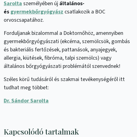
Sarolta
személyében új
általános-
és
gyermekbőrgyógyász
csatlakozik a BOC
orvoscsapatához.
Forduljanak bizalommal a Doktornőhöz, amennyiben
gyermekbőrgyógyászati (ekcéma, szemölcsök, gombás
és bakteriális fertőzések, pattanások, anyajegyek,
allergia, kiütések, fibróma, talpi szemölcs) vagy
általános bőrgyógyászati problémától szenvednek!
Széles körű tudásáról és szakmai tevékenységéről itt
tudhat meg többet:
Dr. Sándor Sarolta
Kapcsolódó tartalmak