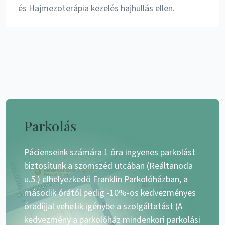
és Hajmezoterápia kezelés hajhullás ellen.
Parkolás
Pácienseink számára 1 óra ingyenes parkolást
biztosítunk a szomszéd utcában (Reáltanoda
u.5.) elhelyezkedő Franklin Parkolóházban, a
második órától pedig -10%-os kedvezményes
óradíjjal vehetik igénybe a szolgáltatást (A
kedvezmény a parkolóház mindenkori parkolási