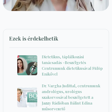
Ezek is érdekelhetik
Dietetikus, táplálkozási
tanácsadás -Beszélgetés
Centrumunk dietetikusával Fülöp
Enikővel
Dr. Vargha Judittal, centrumunk
andrológus, urológus
szakorvosával beszélgetett a
Jazzy Rádióban Bálint Edina
műsorvezető