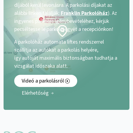
díjából kerül levonásra. A parkolási díjakat az
alábbi linken találják:
Franklin Parkolóház
). Az
ingyenes parkolás igénybevételéhez, kérjük
pecséltesse le parkolójegyét a recepciónkon!
A parkolóház automata liftes rendszerrel
szállítja az autókat a parkolás helyére,
így autóját maximális biztonságban tudhatja a
vizsgálat időszaka alatt.
Videó a parkolásról
Elérhetőség