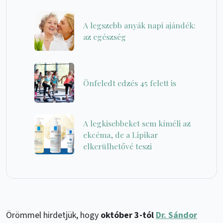
A legszebb anyák napi ajándék:
az egészség
Önfeledt edzés 45 felett is
A legkisebbeket sem kíméli az
ekcéma, de a Lipikar
elkerülhetővé teszi
Örömmel hirdetjük, hogy
október 3-tól
Dr. Sándor