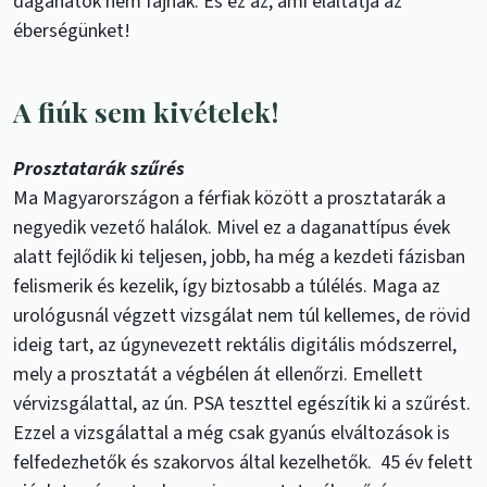
daganatok nem fájnak. És ez az, ami elaltatja az
éberségünket!
A fiúk sem kivételek!
Prosztatarák szűrés
Ma Magyarországon a férfiak között a prosztatarák a
negyedik vezető halálok. Mivel ez a daganattípus évek
alatt fejlődik ki teljesen, jobb, ha még a kezdeti fázisban
felismerik és kezelik, így biztosabb a túlélés. Maga az
urológusnál végzett vizsgálat nem túl kellemes, de rövid
ideig tart, az úgynevezett rektális digitális módszerrel,
mely a prosztatát a végbélen át ellenőrzi. Emellett
vérvizsgálattal, az ún. PSA teszttel egészítik ki a szűrést.
Ezzel a vizsgálattal a még csak gyanús elváltozások is
felfedezhetők és szakorvos által kezelhetők. 45 év felett