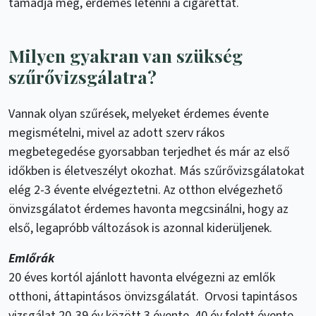
támadja meg, érdemes letenni a cigarettát.
Milyen gyakran van szükség
szűrővizsgálatra?
Vannak olyan szűrések, melyeket érdemes évente
megismételni, mivel az adott szerv rákos
megbetegedése gyorsabban terjedhet és már az első
időkben is életveszélyt okozhat. Más szűrővizsgálatokat
elég 2-3 évente elvégeztetni. Az otthon elvégezhető
önvizsgálatot érdemes havonta megcsinálni, hogy az
első, legapróbb változások is azonnal kiderüljenek.
Emlőrák
20 éves kortól ajánlott havonta elvégezni az emlők
otthoni, áttapintásos önvizsgálatát. Orvosi tapintásos
vizsgálat 20-39 év között 3 évente, 40 év felett évente,