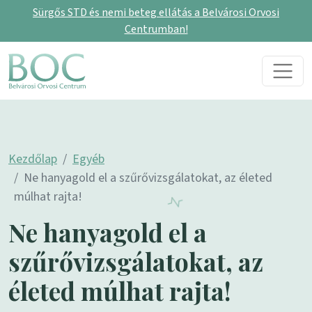
Sürgős STD és nemi beteg ellátás a Belvárosi Orvosi
Centrumban!
Skip to content
Main Navigation
Kezdőlap
Egyéb
Ne hanyagold el a szűrővizsgálatokat, az életed
múlhat rajta!
Ne hanyagold el a
szűrővizsgálatokat, az
életed múlhat rajta!