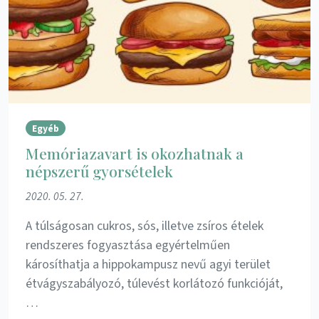
Egyéb
Memóriazavart is okozhatnak a
népszerű gyorsételek
2020. 05. 27.
A túlságosan cukros, sós, illetve zsíros ételek
rendszeres fogyasztása egyértelműen
károsíthatja a hippokampusz nevű agyi terület
étvágyszabályozó, túlevést korlátozó funkcióját,
…