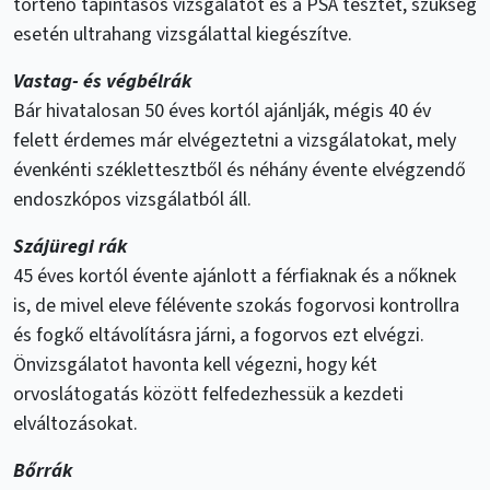
történő tapintásos vizsgálatot és a PSA tesztet, szükség
esetén ultrahang vizsgálattal kiegészítve.
Vastag- és végbélrák
Bár hivatalosan 50 éves kortól ajánlják, mégis 40 év
felett érdemes már elvégeztetni a vizsgálatokat, mely
évenkénti széklettesztből és néhány évente elvégzendő
endoszkópos vizsgálatból áll.
Szájüregi rák
45 éves kortól évente ajánlott a férfiaknak és a nőknek
is, de mivel eleve félévente szokás fogorvosi kontrollra
és fogkő eltávolításra járni, a fogorvos ezt elvégzi.
Önvizsgálatot havonta kell végezni, hogy két
orvoslátogatás között felfedezhessük a kezdeti
elváltozásokat.
Bőrrák