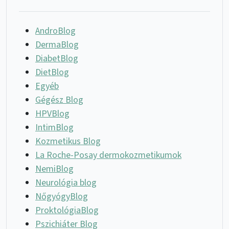
AndroBlog
DermaBlog
DiabetBlog
DietBlog
Egyéb
Gégész Blog
HPVBlog
IntimBlog
Kozmetikus Blog
La Roche-Posay dermokozmetikumok
NemiBlog
Neurológia blog
NőgyógyBlog
ProktológiaBlog
Pszichiáter Blog