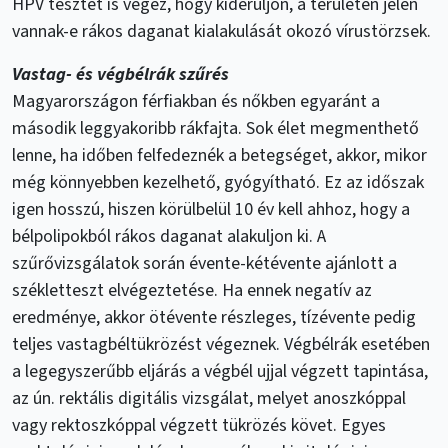
HPV tesztet is végez, hogy kiderüljön, a területen jelen
vannak-e rákos daganat kialakulását okozó vírustörzsek.
Vastag- és végbélrák szűrés
Magyarországon férfiakban és nőkben egyaránt a
második leggyakoribb rákfajta. Sok élet megmenthető
lenne, ha időben felfedeznék a betegséget, akkor, mikor
még könnyebben kezelhető, gyógyítható. Ez az időszak
igen hosszú, hiszen körülbelül 10 év kell ahhoz, hogy a
bélpolipokból rákos daganat alakuljon ki. A
szűrővizsgálatok során évente-kétévente ajánlott a
székletteszt elvégeztetése. Ha ennek negatív az
eredménye, akkor ötévente részleges, tízévente pedig
teljes vastagbéltükrözést végeznek. Végbélrák esetében
a legegyszerűbb eljárás a végbél ujjal végzett tapintása,
az ún. rektális digitális vizsgálat, melyet anoszkóppal
vagy rektoszkóppal végzett tükrözés követ. Egyes