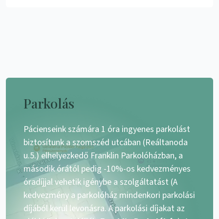
Parkolás
Pácienseink számára 1 óra ingyenes parkolást
biztosítunk a szomszéd utcában (Reáltanoda
u.5.) elhelyezkedő Franklin Parkolóházban, a
második órától pedig -10%-os kedvezményes
óradíjjal vehetik igénybe a szolgáltatást (A
kedvezmény a parkolóház mindenkori parkolási
díjából kerül levonásra. A parkolási díjakat az