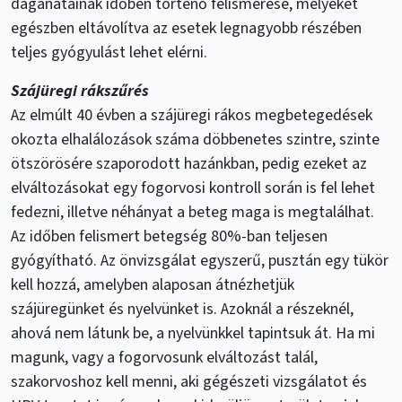
daganatainak időben történő felismerése, melyeket
egészben eltávolítva az esetek legnagyobb részében
teljes gyógyulást lehet elérni.
Szájüregi rákszűrés
Az elmúlt 40 évben a szájüregi rákos megbetegedések
okozta elhalálozások száma döbbenetes szintre, szinte
ötszörösére szaporodott hazánkban, pedig ezeket az
elváltozásokat egy fogorvosi kontroll során is fel lehet
fedezni, illetve néhányat a beteg maga is megtalálhat.
Az időben felismert betegség 80%-ban teljesen
gyógyítható. Az önvizsgálat egyszerű, pusztán egy tükör
kell hozzá, amelyben alaposan átnézhetjük
szájüregünket és nyelvünket is. Azoknál a részeknél,
ahová nem látunk be, a nyelvünkkel tapintsuk át. Ha mi
magunk, vagy a fogorvosunk elváltozást talál,
szakorvoshoz kell menni, aki gégészeti vizsgálatot és