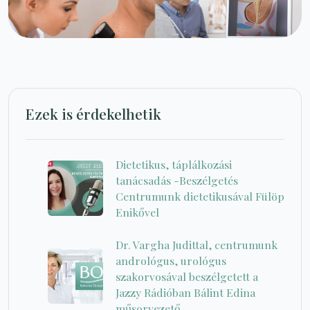
Ezek is érdekelhetik
Dietetikus, táplálkozási
tanácsadás -Beszélgetés
Centrumunk dietetikusával Fülöp
Enikővel
Dr. Vargha Judittal, centrumunk
andrológus, urológus
szakorvosával beszélgetett a
Jazzy Rádióban Bálint Edina
műsorvezető