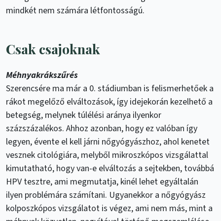
mindkét nem számára létfontosságú.
Csak csajoknak
Méhnyakrákszűrés
Szerencsére ma már a 0. stádiumban is felismerhetőek a
rákot megelőző elváltozások, így idejekorán kezelhető a
betegség, melynek túlélési aránya ilyenkor
százszázalékos. Ahhoz azonban, hogy ez valóban így
legyen, évente el kell járni nőgyógyászhoz, ahol kenetet
vesznek citológiára, melyből mikroszkópos vizsgálattal
kimutatható, hogy van-e elváltozás a sejtekben, továbbá
HPV tesztre, ami megmutatja, kinél lehet egyáltalán
ilyen problémára számítani. Ugyanekkor a nőgyógyász
kolposzkópos vizsgálatot is végez, ami nem más, mint a