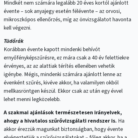
Mindkét nem számára legalább 20 éves kortól ajánlott
évente – sok anyajegy esetén félévente – az orvosi,
mikroszkópos ellenőrzés, míg az önvizsgálatot havonta
kell végezni.
Tüdőrák
Korábban évente kapott mindenki behívót
ernyőfényképszűrésre, ez mára csak a 40 év felettiekre
érvényes, az az alattiak térítés ellenében vehetik
igénybe. Mégis, mindenki számára ajánlott lenne az
évenként szűrés, kivéve akkor, ha valamilyen okból
mellkasröntgen készül. Ekkor csak az után egy évvel
lehet menni legközelebb.
A szakmai ajánlások természetesen irányelvek,
ahogy a hivatalos szűrővizsgálati rendszer is.
Ha
akkor érezzük magunkat biztonságban, hogy évente
elvégeztetjük a szűrővizsgálatokat – főleg akkor, ha a