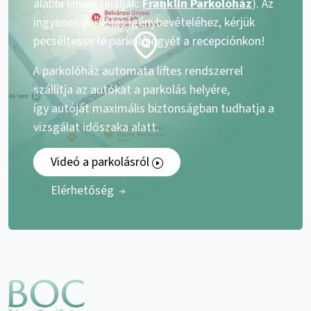
alábbi linken találják:
Franklin Parkolóház
). Az
ingyenes parkolás igénybevételéhez, kérjük
pecséltesse le parkolójegyét a recepciónkon!
A parkolóház automata liftes rendszerrel
szállítja az autókat a parkolás helyére,
így autóját maximális biztonságban tudhatja a
vizsgálat időszaka alatt.
Videó a parkolásról
Elérhetőség