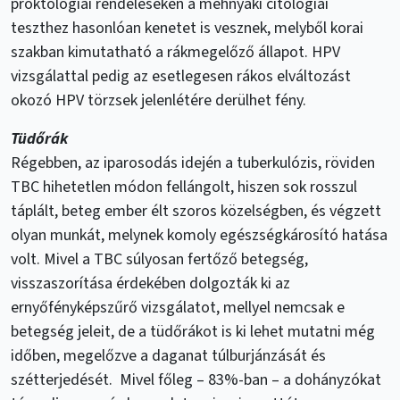
proktológiai rendeléseken a méhnyaki citológiai
teszthez hasonlóan kenetet is vesznek, melyből korai
szakban kimutatható a rákmegelőző állapot. HPV
vizsgálattal pedig az esetlegesen rákos elváltozást
okozó HPV törzsek jelenlétére derülhet fény.
Tüdőrák
Régebben, az iparosodás idején a tuberkulózis, röviden
TBC hihetetlen módon fellángolt, hiszen sok rosszul
táplált, beteg ember élt szoros közelségben, és végzett
olyan munkát, melynek komoly egészségkárosító hatása
volt. Mivel a TBC súlyosan fertőző betegség,
visszaszorítása érdekében dolgozták ki az
ernyőfényképszűrő vizsgálatot, mellyel nemcsak e
betegség jeleit, de a tüdőrákot is ki lehet mutatni még
időben, megelőzve a daganat túlburjánzását és
szétterjedését. Mivel főleg – 83%-ban – a dohányzókat