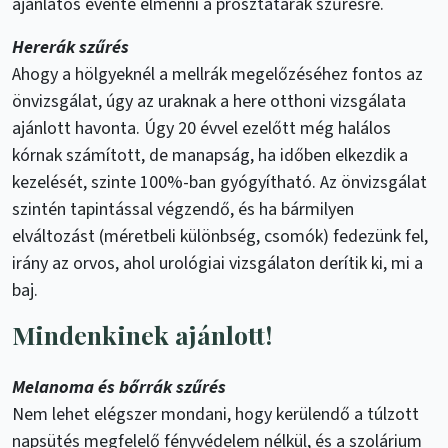
ajánlatos évente elmenni a prosztatarák szűrésre.
Hererák szűrés
Ahogy a hölgyeknél a mellrák megelőzéséhez fontos az
önvizsgálat, úgy az uraknak a here otthoni vizsgálata
ajánlott havonta. Úgy 20 évvel ezelőtt még halálos
kórnak számított, de manapság, ha időben elkezdik a
kezelését, szinte 100%-ban gyógyítható. Az önvizsgálat
szintén tapintással végzendő, és ha bármilyen
elváltozást (méretbeli különbség, csomók) fedezünk fel,
irány az orvos, ahol urológiai vizsgálaton derítik ki, mi a
baj.
Mindenkinek ajánlott!
Melanoma és bőrrák szűrés
Nem lehet elégszer mondani, hogy kerülendő a túlzott
napsütés megfelelő fényvédelem nélkül, és a szolárium