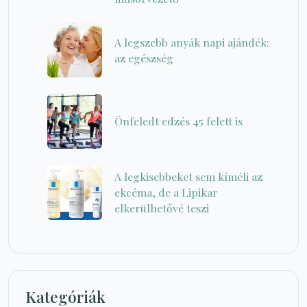
A legszebb anyák napi ajándék:
az egészség
Önfeledt edzés 45 felett is
A legkisebbeket sem kíméli az
ekcéma, de a Lipikar
elkerülhetővé teszi
Kategóriák