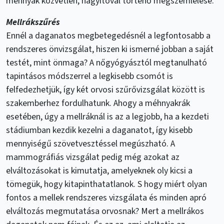
méhnyak közvetlen, nagyítóval történő megszemlélése.
Mellrákszűrés
Ennél a daganatos megbetegedésnél a legfontosabb a
rendszeres önvizsgálat, hiszen ki ismerné jobban a saját
testét, mint önmaga? A nőgyógyásztól megtanulható
tapintásos módszerrel a legkisebb csomót is
felfedezhetjük, így két orvosi szűrővizsgálat között is
szakemberhez fordulhatunk. Ahogy a méhnyakrák
esetében, úgy a mellráknál is az a legjobb, ha a kezdeti
stádiumban kezdik kezelni a daganatot, így kisebb
mennyiségű szövetvesztéssel megúszható. A
mammográfiás vizsgálat pedig még azokat az
elváltozásokat is kimutatja, amelyeknek oly kicsi a
tömegük, hogy kitapinthatatlanok. S hogy miért olyan
fontos a mellek rendszeres vizsgálata és minden apró
elváltozás megmutatása orvosnak? Mert a mellrákos