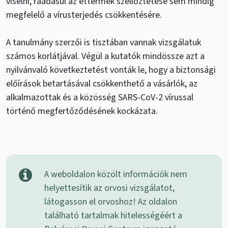
viselni, ráadásul az éttermek szellőztetése sem mindig
megfelelő a vírusterjedés csökkentésére.
A tanulmány szerzői is tisztában vannak vizsgálatuk
számos korlátjával. Végül a kutatók mindössze azt a
nyilvánvaló következtetést vonták le, hogy a biztonsági
előírások betartásával csökkenthető a vásárlók, az
alkalmazottak és a közösség SARS-CoV-2 vírussal
történő megfertőződésének kockázata.
A weboldalon közölt információk nem
helyettesítik az orvosi vizsgálatot,
látogasson el orvoshoz! Az oldalon
található tartalmak hitelességéért a