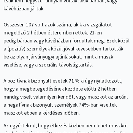
csaknem négyszer annyian voltak, akik bárban, vagy
kávéházban jártak
Összesen 107 volt azok száma, akik a vizsgálatot
megelőző 2 hétben étteremben ettek, 21-en
pedig bárban vagy kávéházban fordultak meg. Ezek közül
a (pozitív) személyek közül jóval kevesebben tartották
be az olyan járványügyi ajánlásokat, mint a maszk
viselése, vagy a szociális távolságtartás.
A pozitívnak bizonyult esetek
71%-
a úgy nyilatkozott,
hogy a megbetegedésének kezdete előtti 2 hétben
mindig viselt valamilyen kendőt, vagy maszkot az arcán,
a negatívnak bizonyult személyek 74%-ban viseltek
maszkot ebben a kérdéses időben.
Az egyértelmű, hogy étkezés közben nem lehet maszkot