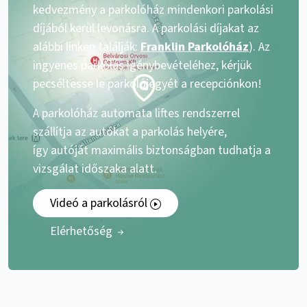
kedvezmény a parkolóház mindenkori parkolási
díjából kerül levonásra. A parkolási díjakat az
alábbi linken találják:
Franklin Parkolóház
). Az
ingyenes parkolás igénybevételéhez, kérjük
pecséltesse le parkolójegyét a recepciónkon!
A parkolóház automata liftes rendszerrel
szállítja az autókat a parkolás helyére,
így autóját maximális biztonságban tudhatja a
vizsgálat időszaka alatt.
Videó a parkolásról
Elérhetőség