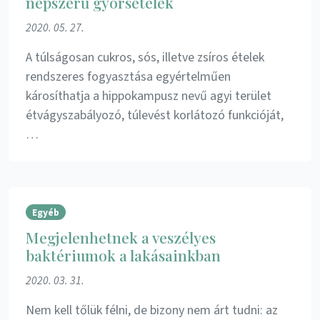
népszerű gyorsételek
2020. 05. 27.
A túlságosan cukros, sós, illetve zsíros ételek
rendszeres fogyasztása egyértelműen
károsíthatja a hippokampusz nevű agyi terület
étvágyszabályozó, túlevést korlátozó funkcióját,
…
Egyéb
Megjelenhetnek a veszélyes
baktériumok a lakásainkban
2020. 03. 31.
Nem kell tőlük félni, de bizony nem árt tudni: az