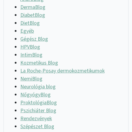
DermaBlog
DiabetBlog
DietBlog
Egyéb
Gégész Blog
HPVBlog
IntimBlog
Kozmetikus Blog
La Roche-Posay dermokozmetikumok
NemiBlog
Neurológia blog
NőgyógyBlog
ProktológiaBlog
Pszichiáter Blog
Rendezvények
Szépészet Blog