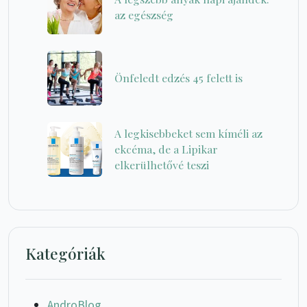
az egészség
Önfeledt edzés 45 felett is
A legkisebbeket sem kíméli az
ekcéma, de a Lipikar
elkerülhetővé teszi
Kategóriák
AndroBlog