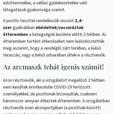
edzőtermekbe, a vallási gyülekezetekbe való
látogatások gyakorisága szerint.
A pozitív teszttel rendelkezők viszont
2,4-
szer
gyakrabban
ebédeltek/vacsoráztak
étteremben
a betegségük kezdete előtti 2 hétben. Az
étteremben történt étkezéseket nem különböztették
meg aszerint, hogy a vendéglő zárt terében, a külső
teraszán, vagy a belső udvarában ültek-e a résztvevők.
Az arcmaszk tehát igenis számít!
Azon résztvevők, aki a vizsgálatot megelőző 2 hétben
nem kerültek érintkezésbe COVID-19 fertőzött
személyekkel, de pozitívnak bizonyultak, csaknem
háromszor annyian étkeztek étteremben. A vizsgálatban
résztvevők ezen alcsoportjában (a pozitívak között)