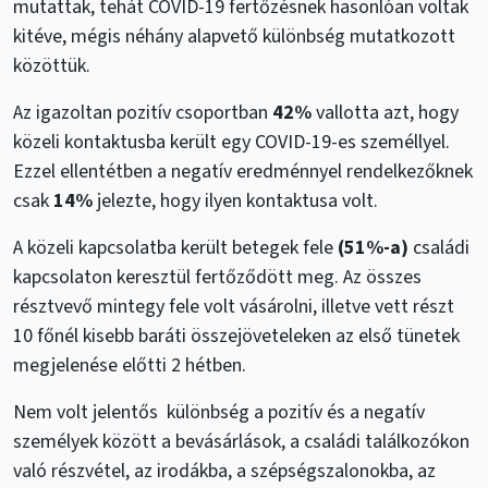
mutattak, tehát COVID-19 fertőzésnek hasonlóan voltak
kitéve, mégis néhány alapvető különbség mutatkozott
közöttük.
Az igazoltan pozitív csoportban
42%
vallotta azt, hogy
közeli kontaktusba került egy COVID-19-es személlyel.
Ezzel ellentétben a negatív eredménnyel rendelkezőknek
csak
14%
jelezte, hogy ilyen kontaktusa volt.
A közeli kapcsolatba került betegek fele
(51%-a)
családi
kapcsolaton keresztül fertőződött meg. Az összes
résztvevő mintegy fele volt vásárolni, illetve vett részt
10 főnél kisebb baráti összejöveteleken az első tünetek
megjelenése előtti 2 hétben.
Nem volt jelentős különbség a pozitív és a negatív
személyek között a bevásárlások, a családi találkozókon
való részvétel, az irodákba, a szépségszalonokba, az