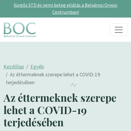
Sürgős STD és nemi beteg ellátás a Belvárosi Orvosi
Centrumban!
Skip to content
Main Navigation
Kezdőlap
Egyéb
Az éttermeknek szerepe lehet a COVID-19
terjedésében
Az éttermeknek szerepe
lehet a COVID-19
terjedésében