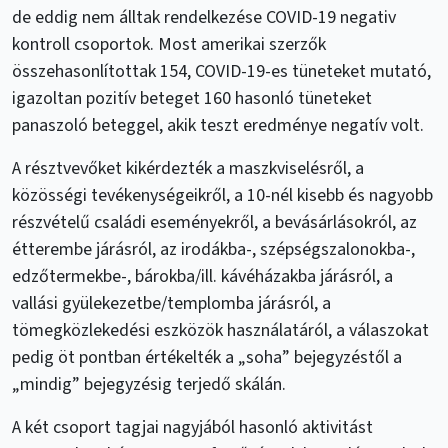
de eddig nem álltak rendelkezése COVID-19 negativ
kontroll csoportok. Most amerikai szerzők
összehasonlítottak 154, COVID-19-es tüneteket mutató,
igazoltan pozitív beteget 160 hasonló tüneteket
panaszoló beteggel, akik teszt eredménye negatív volt.
A résztvevőket kikérdezték a maszkviselésről, a
közösségi tevékenységeikről, a 10-nél kisebb és nagyobb
részvételű családi eseményekről, a bevásárlásokról, az
étterembe járásról, az irodákba-, szépségszalonokba-,
edzőtermekbe-, bárokba/ill. kávéházakba járásról, a
vallási gyülekezetbe/templomba járásról, a
tömegközlekedési eszközök használatáról, a válaszokat
pedig öt pontban értékelték a „soha” bejegyzéstől a
„mindig” bejegyzésig terjedő skálán.
A két csoport tagjai nagyjából hasonló aktivitást