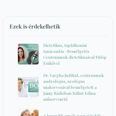
Ezek is érdekelhetik
Dietetikus, táplálkozási
tanácsadás -Beszélgetés
Centrumunk dietetikusával Fülöp
Enikővel
Dr. Vargha Judittal, centrumunk
andrológus, urológus
szakorvosával beszélgetett a
Jazzy Rádióban Bálint Edina
műsorvezető
A legszebb anyák napi ajándék: