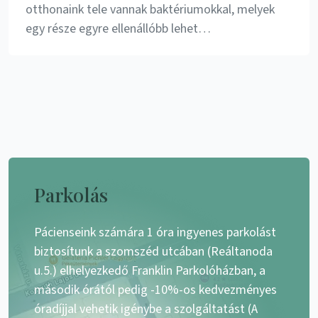
otthonaink tele vannak baktériumokkal, melyek
egy része egyre ellenállóbb lehet…
Parkolás
Pácienseink számára 1 óra ingyenes parkolást
biztosítunk a szomszéd utcában (Reáltanoda
u.5.) elhelyezkedő Franklin Parkolóházban, a
második órától pedig -10%-os kedvezményes
óradíjjal vehetik igénybe a szolgáltatást (A