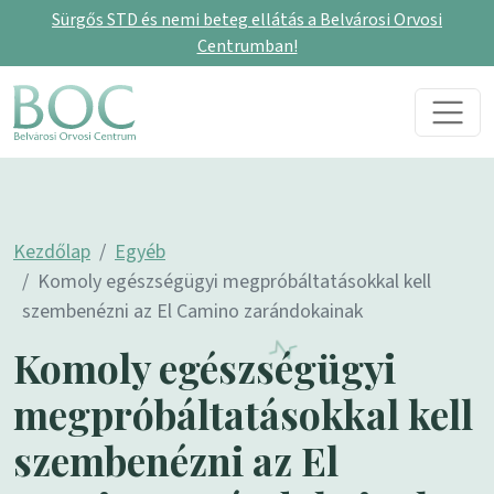
Sürgős STD és nemi beteg ellátás a Belvárosi Orvosi
Centrumban!
Skip to content
Main Navigation
Kezdőlap
Egyéb
Komoly egészségügyi megpróbáltatásokkal kell
szembenézni az El Camino zarándokainak
Komoly egészségügyi
megpróbáltatásokkal kell
szembenézni az El