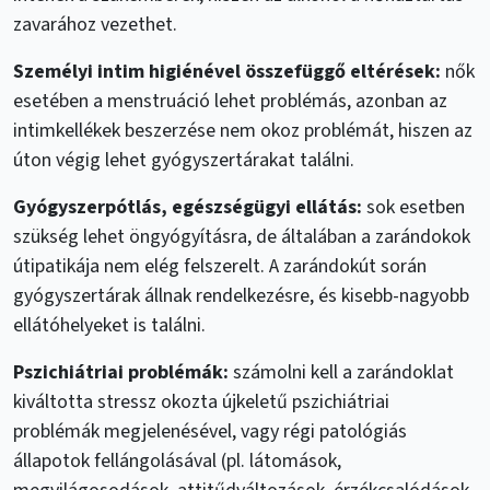
zavarához vezethet.
Személyi intim higiénével összefüggő eltérések:
nők
esetében a menstruáció lehet problémás, azonban az
intimkellékek beszerzése nem okoz problémát, hiszen az
úton végig lehet gyógyszertárakat találni.
Gyógyszerpótlás, egészségügyi ellátás:
sok esetben
szükség lehet öngyógyításra, de általában a zarándokok
útipatikája nem elég felszerelt. A zarándokút során
gyógyszertárak állnak rendelkezésre, és kisebb-nagyobb
ellátóhelyeket is találni.
Pszichiátriai problémák:
számolni kell a zarándoklat
kiváltotta stressz okozta újkeletű pszichiátriai
problémák megjelenésével, vagy régi patológiás
állapotok fellángolásával (pl. látomások,