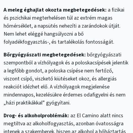
A meleg éghajlat okozta megbetegedések:
a fizikai
és pszichikai megterhelésen túl az extrém magas
hőmérséklet, a napsütés nehezíti a zarándokok útját.
Nem lehet eléggé hangsúlyozni a bő
folyadékfogyasztás-, és tartalékolás fontosságát.
Bőrgyógyászati megbetegedések:
bőrgyógyászati
szempontból a vízhólyagok és a poloskacsípések jelentik
a legfőbb gondot, a poloska csípése nem fertőző,
viszont csípő, viszkető kiütéseket okoz, és allergiás
reakciót idézhet elő. A vízhólyagok megjelenése
mindennapos, kezelésükre érdemes odafigyelni és nem
„házi praktikákkal” gyógyítani.
Drog- és alkoholproblémák:
az El Camino alatt nincs
megtiltva az alkoholfogyasztás, azonban óvatosságra
intenek a szakemberek, hiszen az alkohol a hőháztartás