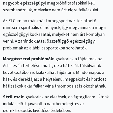
nagyobb egészségügyi megpróbáltatásokkal kell
szembenézniük, melyekre nem árt előre felkészülni!
Az El Camino már-már tömegsportnak tekinthető,
mintsem spirituális élménynek, így megvannak a maga
egészségügyi kockázatai, melyeket nem árt komolyan
venni. A zarándoklattal összefüggő egészségügyi
problémák az alábbi csoportokba sorolhatók:
Mozgásszervi problémák:
gyakoriak a fájdalmak az
Achilles-ín terhelése miatt, de a hátizsák túlsúlyának
következtében is kialakulhat fájdalom. Mindennapos a
hát-, és derékfájás; a helytelenül megpakolt és hordott
hátizsákok akár felkar véna thrombosist is okozhatnak.
Sérülések:
gyakoriak az elesések, a végtagficam. Útnak
indulás előtt javasolt a napi bemelegítés az
izomkárosodás kivédése érdekében.