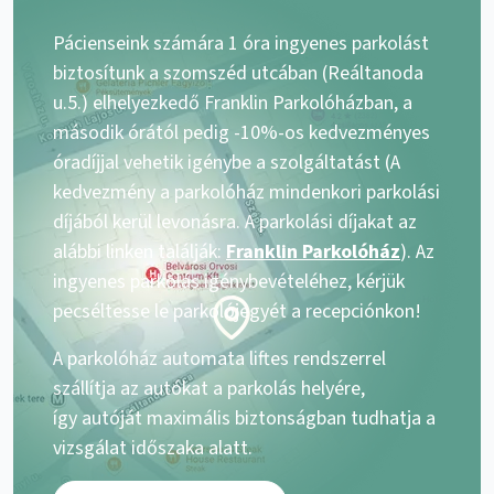
Pácienseink számára 1 óra ingyenes parkolást
biztosítunk a szomszéd utcában (Reáltanoda
u.5.) elhelyezkedő Franklin Parkolóházban, a
második órától pedig -10%-os kedvezményes
óradíjjal vehetik igénybe a szolgáltatást (A
kedvezmény a parkolóház mindenkori parkolási
díjából kerül levonásra. A parkolási díjakat az
alábbi linken találják:
Franklin Parkolóház
). Az
ingyenes parkolás igénybevételéhez, kérjük
pecséltesse le parkolójegyét a recepciónkon!
A parkolóház automata liftes rendszerrel
szállítja az autókat a parkolás helyére,
így autóját maximális biztonságban tudhatja a
vizsgálat időszaka alatt.