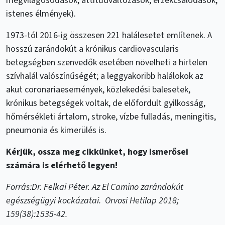
megvilágosodások, attitűdváltozások, érzékcsalódások,
istenes élmények).
1973-tól 2016-ig összesen 221 halálesetet említenek. A
hosszú zarándokút a krónikus cardiovascularis
betegségben szenvedők esetében növelheti a hirtelen
szívhalál valószínűségét; a leggyakoribb halálokok az
akut coronariaesemények, közlekedési balesetek,
krónikus betegségek voltak, de előfordult gyilkosság,
hőmérsékleti ártalom, stroke, vízbe fulladás, meningitis,
pneumonia és kimerülés is.
Kérjük, ossza meg cikkünket, hogy ismerősei
számára is elérhető legyen!
Forrás:
Dr. Felkai Péter. Az El Camino zarándokút
egészségügyi kockázatai.
Orvosi Hetilap 2018;
159(38):1535-42.