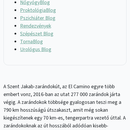
NőgyógyBlog
ProktológiaBlog
Pszichiáter Blog
Rendezvények
Szépészet Blog
TornaBlog
Urológus Blog
A Szent Jakab-zarándokút, az El Camino egyre több
embert vonz, 2016-ban az utat 277 000 zarándok járta
végig. A zarándokok többsége gyalogosan teszi meg a
790 km hosszúságú útszakaszt, amit még sokan
kiegészítenek egy 70 km-es, tengerpartra vezető úttal. A
zarándokoknak az út hosszából adódóan kisebb-