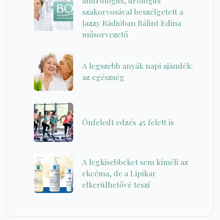
andrológus, urológus
szakorvosával beszélgetett a
Jazzy Rádióban Bálint Edina
műsorvezető
A legszebb anyák napi ajándék:
az egészség
Önfeledt edzés 45 felett is
A legkisebbeket sem kíméli az
ekcéma, de a Lipikar
elkerülhetővé teszi