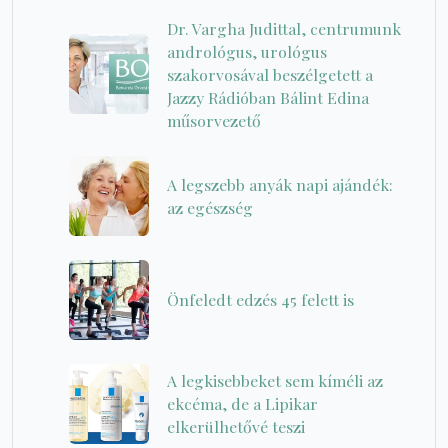
Dr. Vargha Judittal, centrumunk
andrológus, urológus
szakorvosával beszélgetett a
Jazzy Rádióban Bálint Edina
műsorvezető
A legszebb anyák napi ajándék:
az egészség
Önfeledt edzés 45 felett is
A legkisebbeket sem kíméli az
ekcéma, de a Lipikar
elkerülhetővé teszi