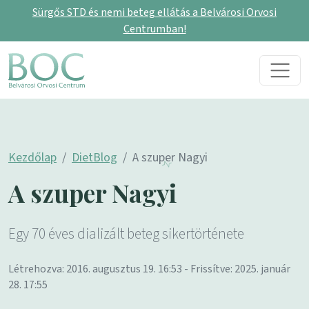
Sürgős STD és nemi beteg ellátás a Belvárosi Orvosi
Centrumban!
Skip to content
Main Navigation
Kezdőlap
DietBlog
A szuper Nagyi
A szuper Nagyi
Egy 70 éves dializált beteg sikertörténete
Létrehozva: 2016. augusztus 19. 16:53 - Frissítve: 2025. január
28. 17:55