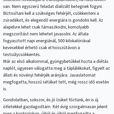
van. Nem egyszerű feladat dializált betegnek fogyni.
Biztosítani kell a szükséges fehérjét, csökkenteni a
zsiradékot, és elegendő energiára is gondolni kell. Az
alapelvre lehet csak támaszkodni, komolyabb
megszorítást nem lehetet javasolni. Az általa
fogyasztott napi energiánál, 500 kilokalóriával
kevesebbel érhető csak el hosszútávon a
testsúlycsökkentés.
Már az első alkalommal, gyöngybetűkkel hozta a diétás
naplót, ügyesen válogatta meg a táplálékokat, figyelt az
állati és növényi fehérjék arányára. Javaslatomat
megfogatta, hosszú sétákat tett, még rossz idő esetén
is.
Gondolatban, sokszor, és jó ízüket főztünk, én is új
ötletekkel gazdagodtam. Két évig szorgalmasan jelent
meg a kontrolokon, újból és újból megfogadta a