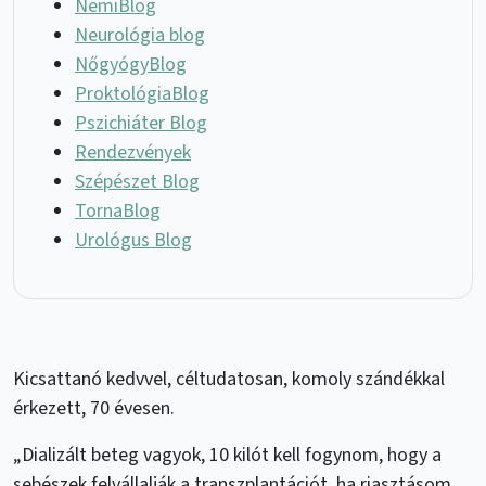
NemiBlog
Neurológia blog
NőgyógyBlog
ProktológiaBlog
Pszichiáter Blog
Rendezvények
Szépészet Blog
TornaBlog
Urológus Blog
Kicsattanó kedvvel, céltudatosan, komoly szándékkal
érkezett, 70 évesen.
„Dializált beteg vagyok, 10 kilót kell fogynom, hogy a
sebészek felvállalják a transzplantációt, ha riasztásom