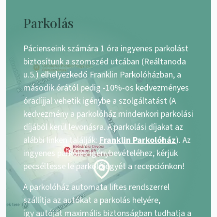
Parkolás
Pácienseink számára 1 óra ingyenes parkolást
biztosítunk a szomszéd utcában (Reáltanoda
u.5.) elhelyezkedő Franklin Parkolóházban, a
második órától pedig -10%-os kedvezményes
óradíjjal vehetik igénybe a szolgáltatást (A
kedvezmény a parkolóház mindenkori parkolási
díjából kerül levonásra. A parkolási díjakat az
alábbi linken találják:
Franklin Parkolóház
). Az
ingyenes parkolás igénybevételéhez, kérjük
pecséltesse le parkolójegyét a recepciónkon!
A parkolóház automata liftes rendszerrel
szállítja az autókat a parkolás helyére,
így autóját maximális biztonságban tudhatja a