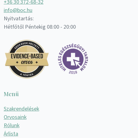
+36 30 372-68-32
info@boc.hu
Nyitvatartás:
Hétfőtől Péntekig 08:00 - 20:00
Menü
Szakrendelések
Orvosaink
Rólunk
Árlista