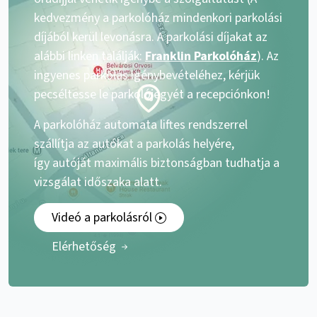
kedvezmény a parkolóház mindenkori parkolási
díjából kerül levonásra. A parkolási díjakat az
alábbi linken találják:
Franklin Parkolóház
). Az
ingyenes parkolás igénybevételéhez, kérjük
pecséltesse le parkolójegyét a recepciónkon!
A parkolóház automata liftes rendszerrel
szállítja az autókat a parkolás helyére,
így autóját maximális biztonságban tudhatja a
vizsgálat időszaka alatt.
Videó a parkolásról
Elérhetőség