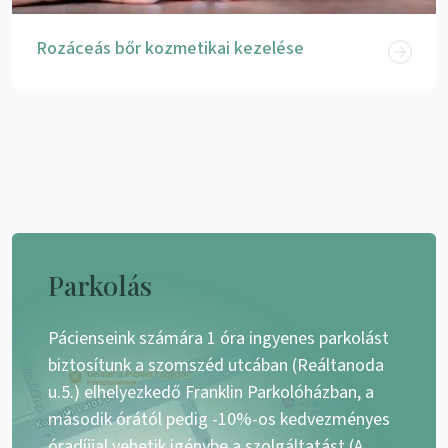
Rozáceás bőr kozmetikai kezelése
Parkolás
Pácienseink számára 1 óra ingyenes parkolást
biztosítunk a szomszéd utcában (Reáltanoda
u.5.) elhelyezkedő Franklin Parkolóházban, a
második órától pedig -10%-os kedvezményes
óradíjjal vehetik igénybe a szolgáltatást (A