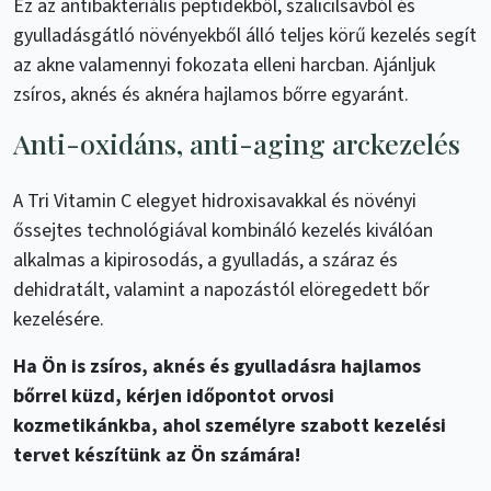
Ez az antibakteriális peptidekből, szalicilsavból és
gyulladásgátló növényekből álló teljes körű kezelés segít
az akne valamennyi fokozata elleni harcban. Ajánljuk
zsíros, aknés és aknéra hajlamos bőrre egyaránt.
Anti-oxidáns, anti-aging arckezelés
A Tri Vitamin C elegyet hidroxisavakkal és növényi
őssejtes technológiával kombináló kezelés kiválóan
alkalmas a kipirosodás, a gyulladás, a száraz és
dehidratált, valamint a napozástól elöregedett bőr
kezelésére.
Ha Ön is zsíros, aknés és gyulladásra hajlamos
bőrrel küzd, kérjen időpontot orvosi
kozmetikánkba, ahol személyre szabott kezelési
tervet készítünk az Ön számára!