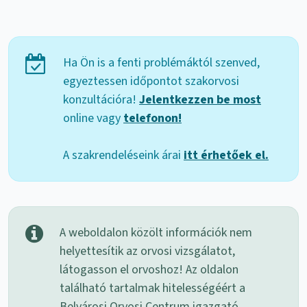
Ha Ön is a fenti problémáktól szenved,
egyeztessen időpontot szakorvosi
konzultációra!
Jelentkezzen be most
online vagy
telefonon!
A szakrendeléseink árai
itt érhetőek el.
A weboldalon közölt információk nem
helyettesítik az orvosi vizsgálatot,
látogasson el orvoshoz! Az oldalon
található tartalmak hitelességéért a
Belvárosi Orvosi Centrum igazgató