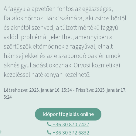
A faggyú alapvetően fontos az egészséges,
fiatalos bőrhöz. Bárki számára, aki zsíros bőrtől
és aknétól szenved, a túlzott mértékű faggyú
valódi problémát jelenthet, amennyiben a
szőrtüszők eltömődnek a faggyúval, elhalt
hámsejtekkel és az elszaporodó baktériumok
aknés gyulladást okoznak. Orvosi kozmetikai
kezeléssel hatékonyan kezelhető.
Létrehozva: 2025. január 16. 15:34 - Frissítve: 2025. január 17.
5:24
Időpontfoglalás online
+36 30 870 7427
+36 30 372 6832