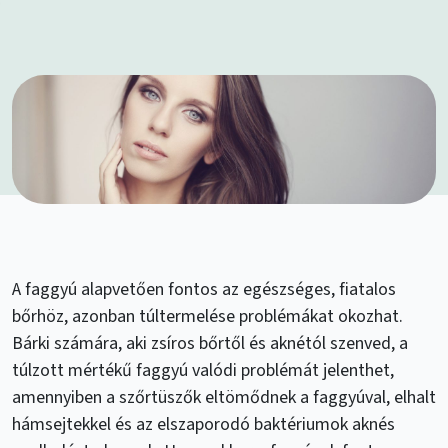
A faggyú alapvetően fontos az egészséges, fiatalos
bőrhöz, azonban túltermelése problémákat okozhat.
Bárki számára, aki zsíros bőrtől és aknétól szenved, a
túlzott mértékű faggyú valódi problémát jelenthet,
amennyiben a szőrtüszők eltömődnek a faggyúval, elhalt
hámsejtekkel és az elszaporodó baktériumok aknés