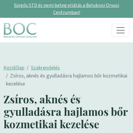
Sürgős STD és nemi beteg ellátás a Belvárosi Orvosi
Centrumban!
Skip to content
Main Navigation
Kezdőlap
Szakrendelés
Zsíros, aknés és gyulladásra hajlamos bőr kozmetikai
kezelése
Zsíros, aknés és
gyulladásra hajlamos bőr
kozmetikai kezelése