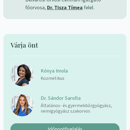
főorvosa,
Dr. Tisza Tímea
felel.
Várja önt
Kónya Imola
Kozmetikus
Dr. Sándor Sarolta
Általános- és gyermekbőrgyógyász,
nemigyógyász szakorvos
Időpontfoglalás