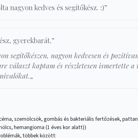
lta nagyon kedves és segítőkész. :)”
ész, gyerekbarát.”
on segítőkészen, nagyon kedvesen és pozitívan
e választ kaptam és részletesen ismertette a 
nivalókat.
„
céma, szemölcsök, gombás és bakteriális fertőzések, pattaná
emölcs, hemangioma (1 éves kor alatt))
oblémák, többek között: