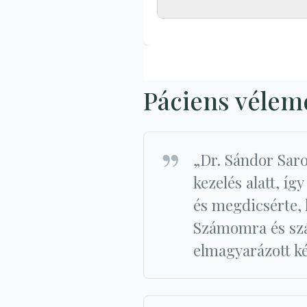
Páciens véle
„Dr. Sándor Saro
kezelés alatt, íg
és megdicsérte, h
Számomra és szá
elmagyarázott ké