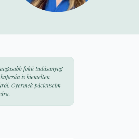
gmagasabb fokú tudásanyag
 kapcsán is kiemelten
okról. Gyermek pácienseim
sára.