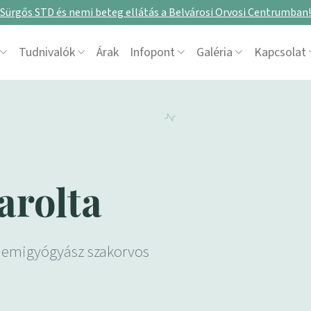
Sürgős STD és nemi beteg ellátás a Belvárosi Orvosi Centrumban!
Tudnivalók
Árak
Infopont
Galéria
Kapcsolat
arolta
nemigyógyász szakorvos