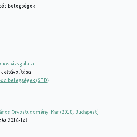
ombás betegségek
pos vizsgálata
k eltávolítása
jedő betegségek (STD)
ános Orvostudományi Kar (2018, Budapest)
és 2018-tól