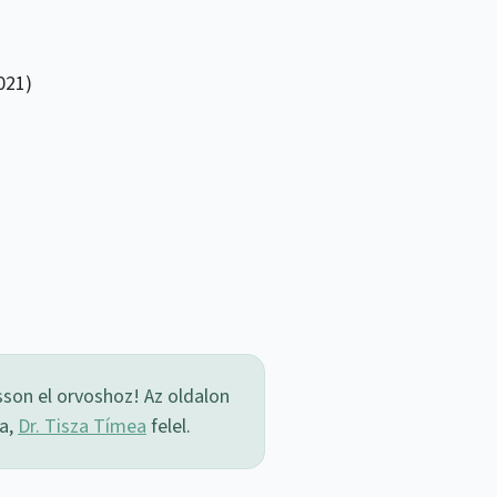
021)
sson el orvoshoz! Az oldalon
sa,
Dr. Tisza Tímea
felel.