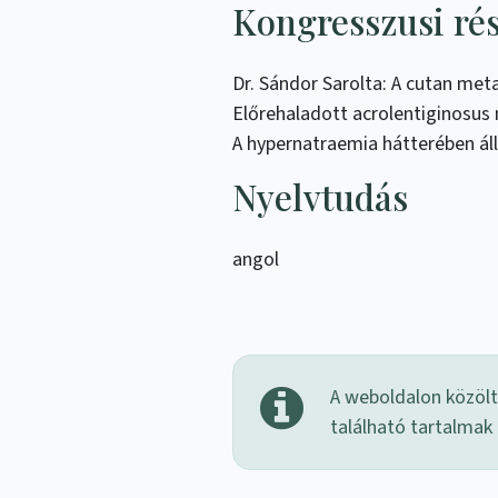
Kongresszusi ré
Dr. Sándor Sarolta: A cutan met
Előrehaladott acrolentiginosu
A hypernatraemia hátterében ál
Nyelvtudás
angol
A weboldalon közölt 
található tartalmak