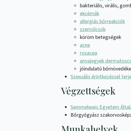
bakteriális, virális, g
ekcémák
allergiás bőrreakciók
szemölcsök
köröm betegségek
acne
rosacea
anyajegyek dermatosco
jóindulatú bőrnövedéke
Szexuális érintkezéssel ter
Végzettségek
Semmelweis Egyetem Által
Bőrgyógyász szakorvosképz
Munkahelyek