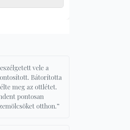
szélgetett vele a
ontosított. Bátorította
élte meg az ottlétet.
indent pontosan
szemölcsöket otthon.”