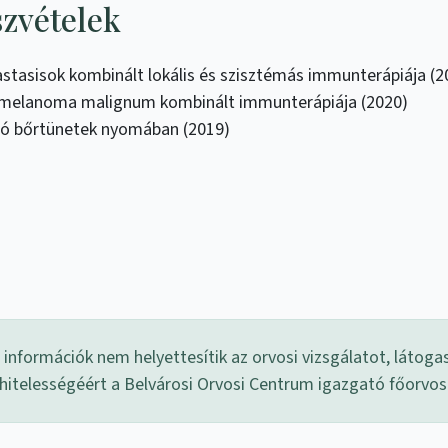
szvételek
astasisok kombinált lokális és szisztémás immunterápiája (2
s melanoma malignum kombinált immunterápiája (2020)
ló bőrtünetek nyomában (2019)
információk nem helyettesítik az orvosi vizsgálatot, látoga
 hitelességéért a Belvárosi Orvosi Centrum igazgató főorvo