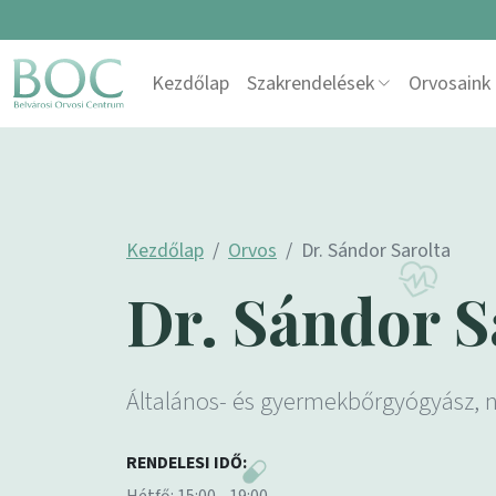
Skip to content
Kezdőlap
Szakrendelések
Orvosaink
Main Navigation
Kezdőlap
Orvos
Dr. Sándor Sarolta
Dr. Sándor S
Általános- és gyermekbőrgyógyász, 
RENDELESI IDŐ: