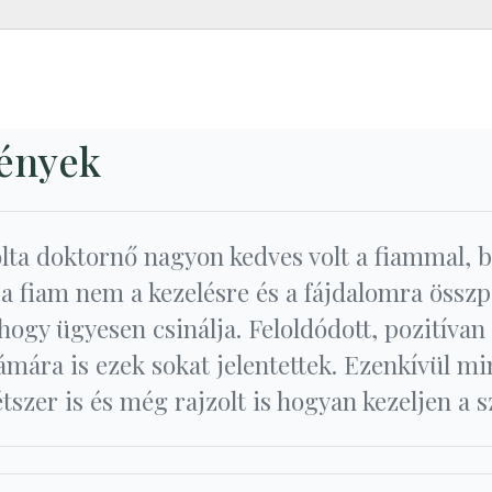
mények
lta doktornő nagyon kedves volt a fiammal, be
y a fiam nem a kezelésre és a fájdalomra összp
ogy ügyesen csinálja. Feloldódott, pozitívan 
mára is ezek sokat jelentettek. Ezenkívül m
tszer is és még rajzolt is hogyan kezeljen a 