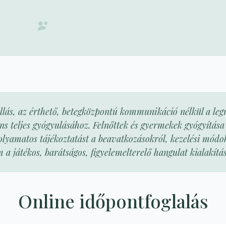
llás, az érthető, betegközpontú kommunikáció nélkül a le
ns teljes gyógyulásához. Felnőttek és gyermekek gyógyítása
olyamatos tájékoztatást a beavatkozásokról, kezelési mód
 a játékos, barátságos, figyelemelterelő hangulat kialakítá
Online időpontfoglalás