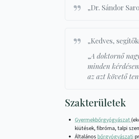
„Dr. Sándor Saro
„Kedves, segítők
„
A doktornő nagy
minden kérdésemr
az azt követő ten
Szakterületek
Gyermekbőrgyógyászat
(ek
kiütések, fibróma, talpi sz
Általános
bőrgyógyászati
pr