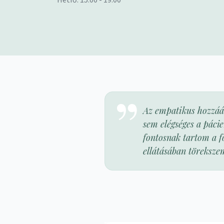
Hétfő: 15:00 - 19:00
Az empatikus hozzáá
sem elégséges a pácie
fontosnak tartom a f
ellátásában törekszem