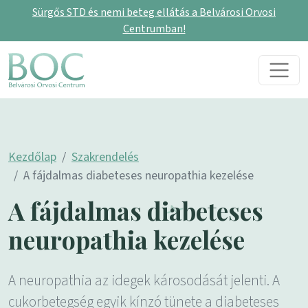
Sürgős STD és nemi beteg ellátás a Belvárosi Orvosi
Centrumban!
Skip to content
Main Navigation
Kezdőlap
Szakrendelés
A fájdalmas diabeteses neuropathia kezelése
A fájdalmas diabeteses
neuropathia kezelése
A neuropathia az idegek károsodását jelenti. A
cukorbetegség egyik kínzó tünete a diabeteses