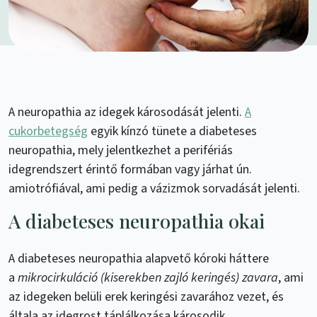
A neuropathia az idegek károsodását jelenti.
A
cukorbetegség
egyik kínzó tünete a diabeteses
neuropathia, mely jelentkezhet a perifériás
idegrendszert érintő formában vagy járhat ún.
amiotrófiával, ami pedig a vázizmok sorvadását jelenti.
A diabeteses neuropathia okai
A diabeteses neuropathia alapvető kóroki háttere
a
mikrocirkuláció (kiserekben zajló keringés) zavara
, ami
az idegeken belüli erek keringési zavarához vezet, és
általa az idegrost táplálkozása károsodik.