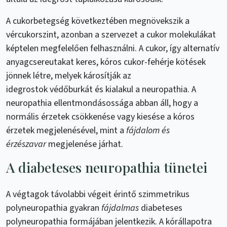
A cukorbetegség következtében megnövekszik a
vércukorszint, azonban a szervezet a cukor molekulákat
képtelen megfelelően felhasználni. A cukor, így alternatív
anyagcsereutakat keres, kóros cukor-fehérje kötések
jönnek létre, melyek károsítják az
idegrostok védőburkát és kialakul a neuropathia. A
neuropathia ellentmondásossága abban áll, hogy a
normális érzetek csökkenése vagy kiesése a kóros
érzetek megjelenésével, mint a
fájdalom és
érzészavar
megjelenése járhat.
A diabeteses neuropathia tünetei
A végtagok távolabbi végeit érintő szimmetrikus
polyneuropathia gyakran
fájdalmas
diabeteses
polyneuropathia formájában jelentkezik. A kórállapotra