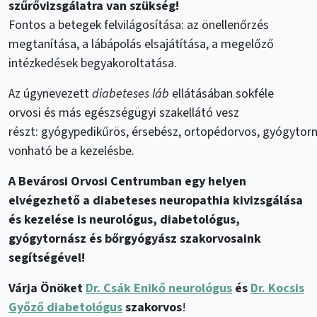
szűrővizsgálatra van szükség!
Fontos a betegek felvilágosítása: az önellenőrzés
megtanítása, a lábápolás elsajátítása, a megelőző
intézkedések begyakoroltatása.
Az úgynevezett
diabeteses láb
ellátásában sokféle
orvosi és más egészségügyi szakellátó vesz
részt: gyógypedikűrös, érsebész, ortopédorvos, gyógytor
vonható be a kezelésbe.
A Bevárosi Orvosi Centrumban egy helyen
elvégezhető a diabeteses neuropathia kivizsgálása
és kezelése is neurológus, diabetológus,
gyógytornász és bőrgyógyász szakorvosaink
segítségével!
Várja Önöket
Dr. Csák Enikő neurológus
és
Dr. Kocsis
Győző diabetológus
szakorvos
!