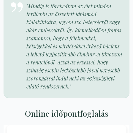
"Mindig is törekedtem az élet minden
területén az összetett látásmód
kialakítására, legyen szó betegségről vagy
akár emberekről. Így kiemelkedően fontos
számomra, hogy a félelmekkel,
kétségekkel és kérdésekkel érkező páciens
a lehető legpozitívabb élménnyel távozzon
a rendelőből, azzal az érzéssel, hogy
szükség esetén legközelebb jóval kevesebb
szorongással indul neki az egészségügyi
ellátó rendszernek."
Online időpontfoglalás