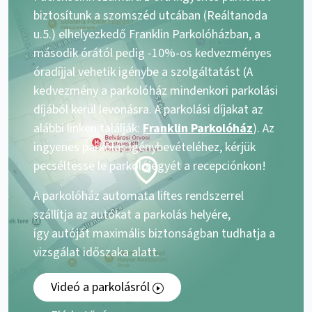
biztosítunk a szomszéd utcában (Reáltanoda
u.5.) elhelyezkedő Franklin Parkolóházban, a
második órától pedig -10%-os kedvezményes
óradíjjal vehetik igénybe a szolgáltatást (A
kedvezmény a parkolóház mindenkori parkolási
díjából kerül levonásra. A parkolási díjakat az
alábbi linken találják:
Franklin Parkolóház
). Az
ingyenes parkolás igénybevételéhez, kérjük
pecséltesse le parkolójegyét a recepciónkon!
A parkolóház automata liftes rendszerrel
szállítja az autókat a parkolás helyére,
így autóját maximális biztonságban tudhatja a
vizsgálat időszaka alatt.
Videó a parkolásról