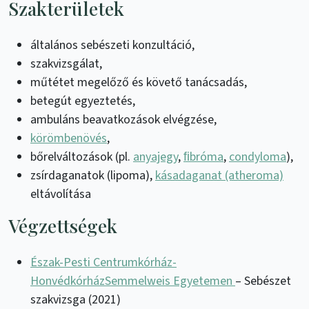
Szakterületek
általános sebészeti konzultáció,
szakvizsgálat,
műtétet megelőző és követő tanácsadás,
betegút egyeztetés,
ambuláns beavatkozások elvégzése,
körömbenövés
,
bőrelváltozások (pl.
anyajegy
,
ﬁbróma
,
condyloma
),
zsírdaganatok (lipoma),
kásadaganat (atheroma)
eltávolítása
Végzettségek
Észak-Pesti Centrumkórház-
Honvédkórház
Semmelweis Egyetemen
– Sebészet
szakvizsga (2021)