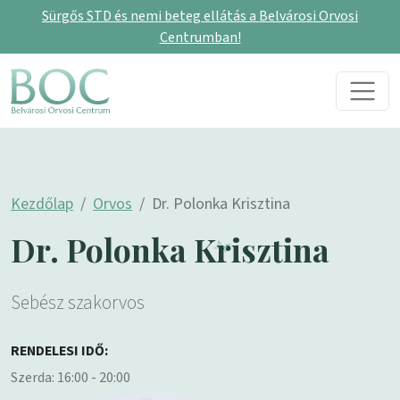
Sürgős STD és nemi beteg ellátás a Belvárosi Orvosi
Centrumban!
Skip to content
Main Navigation
Kezdőlap
Orvos
Dr. Polonka Krisztina
Dr. Polonka Krisztina
Sebész szakorvos
RENDELESI IDŐ:
Szerda: 16:00 - 20:00