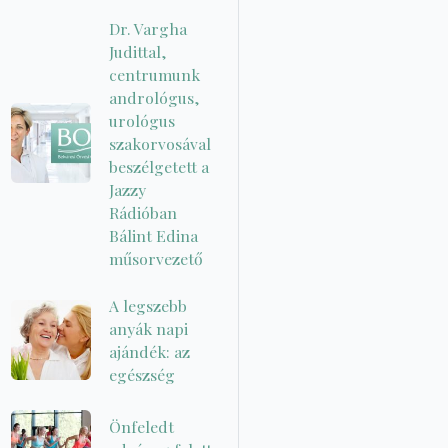
Dr. Vargha
Judittal,
centrumunk
andrológus,
urológus
szakorvosával
beszélgetett a
Jazzy
Rádióban
Bálint Edina
műsorvezető
A legszebb
anyák napi
ajándék: az
egészség
Önfeledt