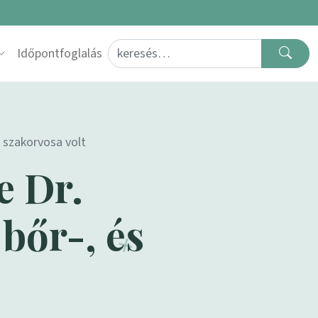
Search for:
Időpontfoglalás
 szakorvosa volt
e Dr.
bőr-, és