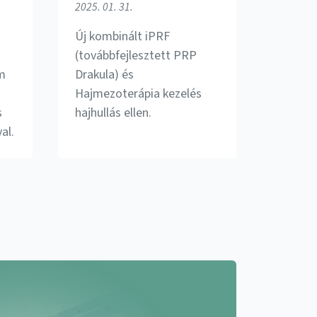
2025. 01. 31.
Új kombinált iPRF
(továbbfejlesztett PRP
um
Drakula) és
Hajmezoterápia kezelés
s
hajhullás ellen.
al.