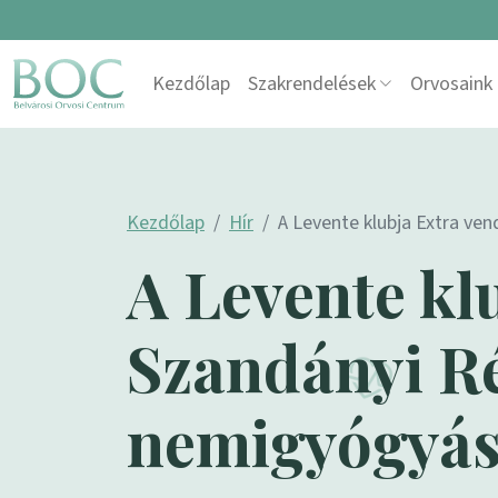
Skip to content
Kezdőlap
Szakrendelések
Orvosaink
Main Navigation
Kezdőlap
Hír
A Levente klubja Extra ve
A Levente kl
Szandányi R
nemigyógyász