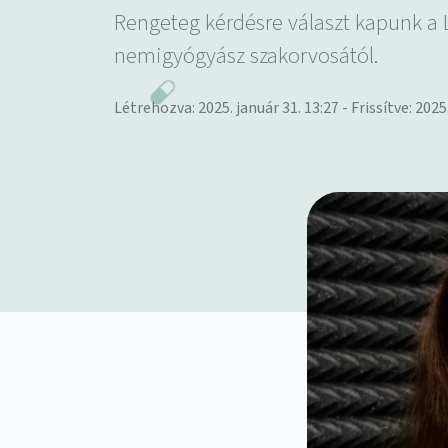
Rengeteg kérdésre választ kapunk a 
nemigyógyász szakorvosától.
Létrehozva: 2025. január 31. 13:27 - Frissítve: 2025