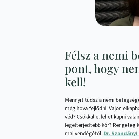
Félsz a nemi 
pont, hogy nem
kell!
Mennyit tudsz a nemi betegségekr
még hova fejlődni. Vajon elkap
véd? Csókkal el lehet kapni vala
legelterjedtebb kór? Rengeteg k
mai vendégétől,
Dr. Szandányi