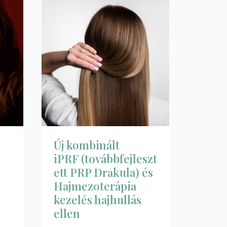
Új kombinált
iPRF (továbbfejleszt
ett PRP Drakula) és
Hajmezoterápia
kezelés hajhullás
ellen