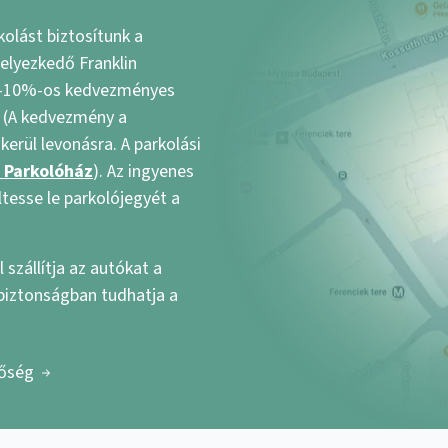
olást biztosítunk a
elyezkedő Franklin
g -10%-os kedvezményes
st (A kedvezmény a
kerül levonásra. A parkolási
n Parkolóház
). Az ingyenes
ltesse le parkolójegyét a
 szállítja az autókat a
 biztonságban tudhatja a
tőség