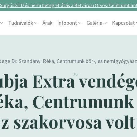
Sürgős STD és nemi beteg ellátás a Belvárosi Orvosi Centrumban!
Tudnivalók
Árak
Infopont
Galéria
Kapcsolat
ndége Dr. Szandányi Réka, Centrumunk bőr-, és nemigyógyász
ubja Extra vendég
éka, Centrumunk 
 szakorvosa volt