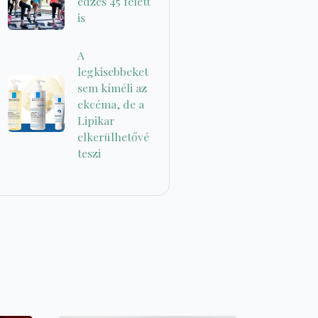
edzés 45 felett
is
A
legkisebbeket
sem kíméli az
ekcéma, de a
Lipikar
elkerülhetővé
teszi