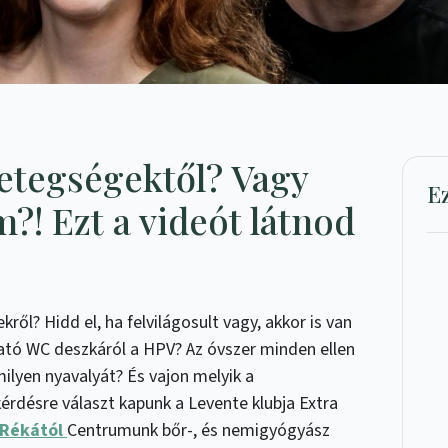
betegségektől? Vagy
E
?! Ezt a videót látnod
ől? Hidd el, ha felvilágosult vagy, akkor is van
ható WC deszkáról a HPV? Az óvszer minden ellen
milyen nyavalyát? És vajon melyik a
érdésre választ kapunk a Levente klubja Extra
 Rékától
Centrumunk bőr-, és nemigyógyász