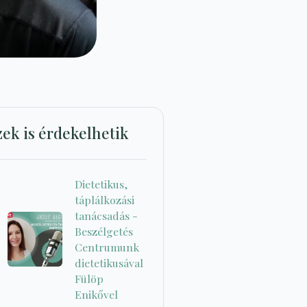
zek is érdekelhetik
Dietetikus,
táplálkozási
tanácsadás -
Beszélgetés
Centrumunk
dietetikusával
Fülöp
Enikővel