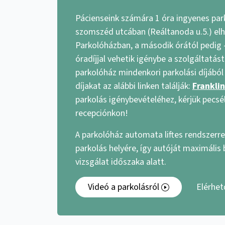
Pácienseink számára 1 óra ingyenes park
szomszéd utcában (Reáltanoda u.5.) elh
Parkolóházban, a második órától pedi
óradíjjal vehetik igénybe a szolgáltatá
parkolóház mindenkori parkolási díjából 
díjakat az alábbi linken találják:
Frankli
parkolás igénybevételéhez, kérjük pecsé
recepciónkon!
A parkolóház automata liftes rendszerrel
parkolás helyére, így autóját maximális
vizsgálat időszaka alatt.
Videó a parkolásról
Elérhe