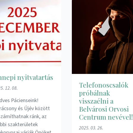
nepi nyitvatartás
Telefonoscsalók
5. 12. 08.
próbálnak
visszaélni a
dves Pácienseink!
Belvárosi Orvosi
rácsony és Újév között
Centrum nevével!
 számíthatnak ránk, az
ábbi szakterületek
2025. 03. 26.
akorvosai várják Önöket.