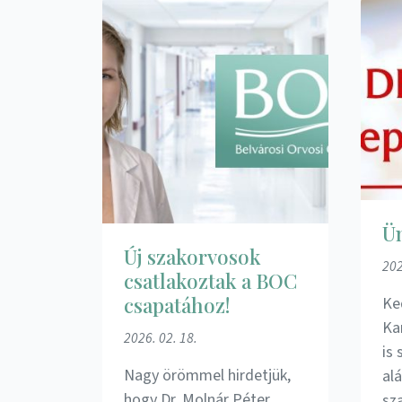
Ün
Új szakorvosok
202
csatlakoztak a BOC
csapatához!
Ke
Ka
2026. 02. 18.
is
Nagy örömmel hirdetjük,
al
hogy Dr. Molnár Péter
sz