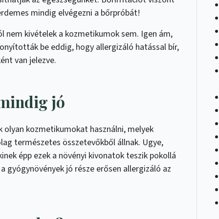
érdemes mindig elvégezni a bőrpróbát!
 alól nem kivételek a kozmetikumok sem. Igen ám,
nyították be eddig, hogy allergizáló hatással bír,
nt van jelezve.
mindig jó
k olyan kozmetikumokat használni, melyek
ólag természetes összetevőkből állnak. Ugye,
kinek épp ezek a növényi kivonatok teszik pokollá
és a gyógynövények jó része erősen allergizáló az