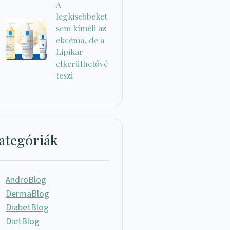
A
legkisebbeket
sem kíméli az
ekcéma, de a
Lipikar
elkerülhetővé
teszi
ategóriák
AndroBlog
DermaBlog
DiabetBlog
DietBlog