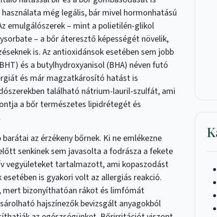
n használata még legális, bár mivel hormonhatású
Az emulgálószerek – mint a polietilén-glikol
ysorbate – a bőr áteresztő képességét növelik,
őzéseknek is. Az antioxidánsok esetében sem jobb
 (BHT) és a butylhydroxyanisol (BHA) néven futó
rgiát és már magzatkárosító hatást is
odószerekben található nátrium-lauril-szulfát, ami
ntja a bőr természetes lipidrétegét és
.
K
 barátai az érzékeny bőrnek. Ki ne emlékezne
előtt senkinek sem javasolta a fodrásza a fekete
zív vegyületeket tartalmazott, ami kopaszodást
esetében is gyakori volt az allergiás reakció.
, mert bizonyíthatóan rákot és limfómát
árolható hajszínezők bevizsgált anyagokból
síthatják az egészségünket. Bőrirritációt viszont