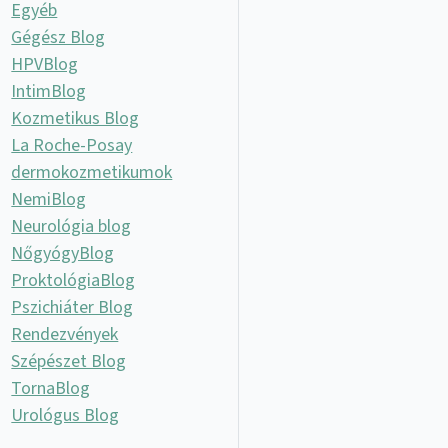
Egyéb
Gégész Blog
HPVBlog
IntimBlog
Kozmetikus Blog
La Roche-Posay
dermokozmetikumok
NemiBlog
Neurológia blog
NőgyógyBlog
ProktológiaBlog
Pszichiáter Blog
Rendezvények
Szépészet Blog
TornaBlog
Urológus Blog