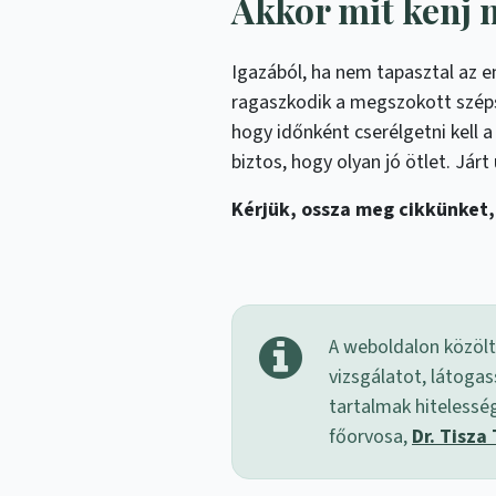
Akkor mit kenj
Igazából, ha nem tapasztal az e
ragaszkodik a megszokott széps
hogy időnként cserélgetni kell
biztos, hogy olyan jó ötlet. Járt 
Kérjük, ossza meg cikkünket,
A weboldalon közölt
vizsgálatot, látogas
tartalmak hitelessé
főorvosa,
Dr. Tisza