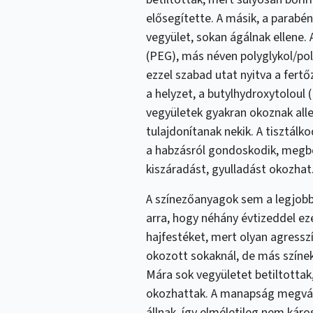
elősegítette. A másik, a parabé
vegyület, sokan ágálnak ellene. 
(PEG), más néven polyglykol/pol
ezzel szabad utat nyitva a fert
a helyzet, a butylhydroxytoloul
vegyületek gyakran okoznak alle
tulajdonítanak nekik. A tisztálk
a habzásról gondoskodik, megbo
kiszáradást, gyulladást okozhat
A színezőanyagok sem a legjobb
arra, hogy néhány évtizeddel ez
hajfestéket, mert olyan agress
okozott sokaknál, de más színek 
Mára sok vegyületet betiltottak
okozhattak. A manapság megvás
állnak, így elméletileg nem káro