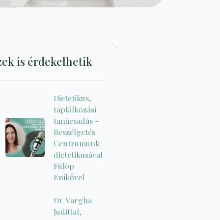
zek is érdekelhetik
Dietetikus,
táplálkozási
tanácsadás -
Beszélgetés
Centrumunk
dietetikusával
Fülöp
Enikővel
Dr. Vargha
Judittal,