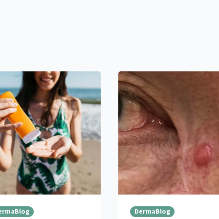
ermaBlog
DermaBlog