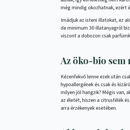
még mindig okozhatnak, ezért 
Imádjuk az isteni illatokat, ez
de minimum 30 illatanyagról bizo
viszont a dobozon csak parfümké
Az öko-bio sem 
Kézenfekvő lenne ezek után csa
hypoallergének és csak és kizár
milyen jól hangzik? Mégis van, a
az életét, hiszen a citrusfélék 
arra érzékenyek esetében.