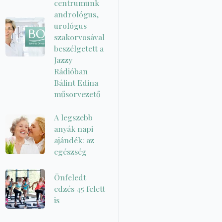
centrumunk
andrológus,
urológus
szakorvosával
beszélgetett a
Jazzy
Rádióban
Bálint Edina
műsorvezető
A legszebb
anyák napi
ajándék: az
egészség
Önfeledt
edzés 45 felett
is