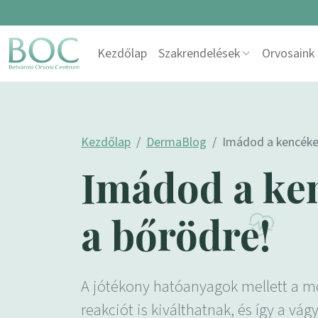
Skip to content
Kezdőlap
Szakrendelések
Orvosaink
Main Navigation
Kezdőlap
DermaBlog
Imádod a kencéket
Imádod a ken
a bőrödre!
A jótékony hatóanyagok mellett a m
reakciót is kiválthatnak, és így a vá