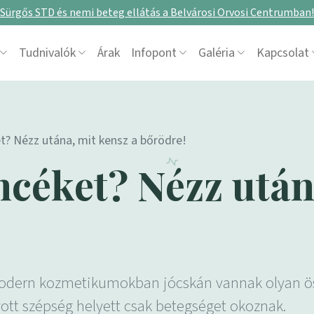
Sürgős STD és nemi beteg ellátás a Belvárosi Orvosi Centrumban!
Tudnivalók
Árak
Infopont
Galéria
Kapcsolat
? Nézz utána, mit kensz a bőrödre!
céket? Nézz után
odern kozmetikumokban jócskán vannak olyan össz
gyott szépség helyett csak betegséget okoznak.