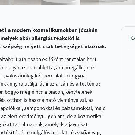
lett a modern kozmetikumokban jócskán
E
melyek akár allergiás reakciót is
tt szépség helyett csak betegséget okoznak.
ltabb, fiatalosabb és főként ránctalan bőrt.
ezne olyan csodatabletta, ami megállítja az
t, valószínűleg két perc alatt kifogyna
k annyira utálja látni az arcán és a testén az
en bogyó még nincs a piacon, kénytelenek
b, otthon is használható vívmányaival, az
tápolókkal, samponokkal és balzsamokkal, majd
az elért eredményt. Igen ám, de a kozmetikai
okat tartalmazzák, amelyek a javunkat
artósító- és emulgálószer, illat- és vivőanyag,