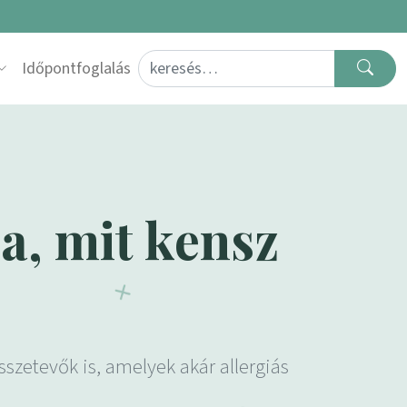
Search for:
Időpontfoglalás
a, mit kensz
etevők is, amelyek akár allergiás