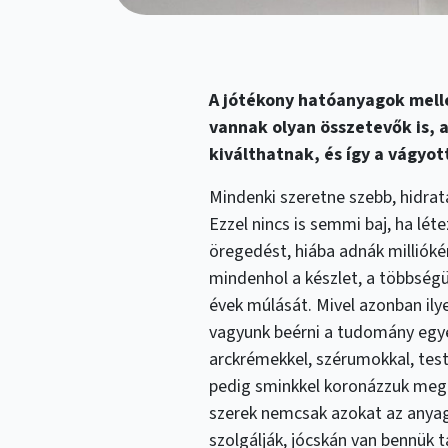
A jótékony hatóanyagok mel
vannak olyan összetevők is, a
kiválthatnak, és így a vágyo
Mindenki szeretne szebb, hidratá
Ezzel nincs is semmi baj, ha lét
öregedést, hiába adnák milliókér
mindenhol a készlet, a többségün
évek múlását. Mivel azonban ily
vagyunk beérni a tudomány egyé
arckrémekkel, szérumokkal, tes
pedig sminkkel koronázzuk meg 
szerek nemcsak azokat az anyag
szolgálják, jócskán van bennük t