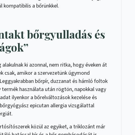
l kompatibilis a bőrünkkel.
takt bőrgyulladás és
ságok”
 alakulnak ki azonnal, nem ritka, hogy éveken át
nek csak, amikor a szervezetünk úgymond
. Leggyakrabban bőrpír, duzzanat és hámló foltok
 termék használata után rögtön, napokkal vagy
ladat ilyenkor a bőrelváltozások kezelése és
őrgyógyász epicutan allergia vizsgálattal
rgiát.
ósítószerek közül az egyiket, a triklozánt már
ritáló hatással bír és a bőr gombásodását is