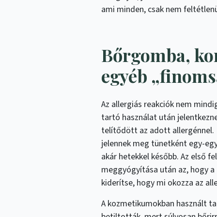
ami minden, csak nem feltétlenü
Bőrgomba, kon
egyéb „finom
Az allergiás reakciók nem mindig
tartó használat után jelentkez
telítődött az adott allergénnel
jelennek meg tünetként egy-egy
akár hetekkel később. Az első fe
meggyógyítása után az, hogy a b
kiderítse, hogy mi okozza az alle
A kozmetikumokban használt tart
betiltották, mert súlyosan bőrir