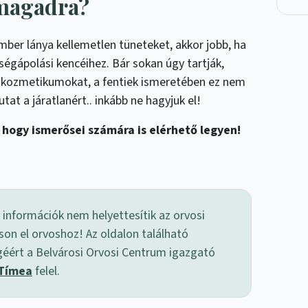
 magadra?
mber lánya kellemetlen tüneteket, akkor jobb, ha
égápolási kencéihez. Bár sokan úgy tartják,
 a kozmetikumokat, a fentiek ismeretében ez nem
utat a járatlanért.. inkább ne hagyjuk el!
 hogy ismerősei számára is elérhető legyen!
 információk nem helyettesítik az orvosi
son el orvoshoz! Az oldalon található
géért a Belvárosi Orvosi Centrum igazgató
 Tímea
felel.