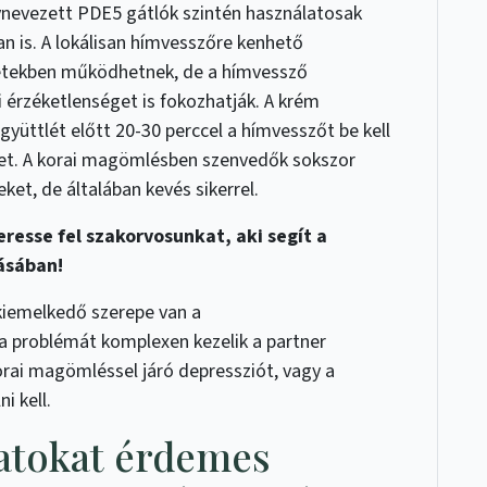
nevezett PDE5 gátlók szintén használatosak
 is. A lokálisan hímvesszőre kenhető
setekben működhetnek, de a hímvessző
i érzéketlenséget is fokozhatják. A krém
gyüttlét előtt 20-30 perccel a hímvesszőt be kell
émet. A korai magömlésben szenvedők sokszor
ket, de általában kevés sikerrel.
resse fel szakorvosunkat, aki segít a
ásában!
kiemelkedő szerepe van a
a problémát komplexen kezelik a partner
orai magömléssel járó depressziót, vagy a
i kell.
latokat érdemes