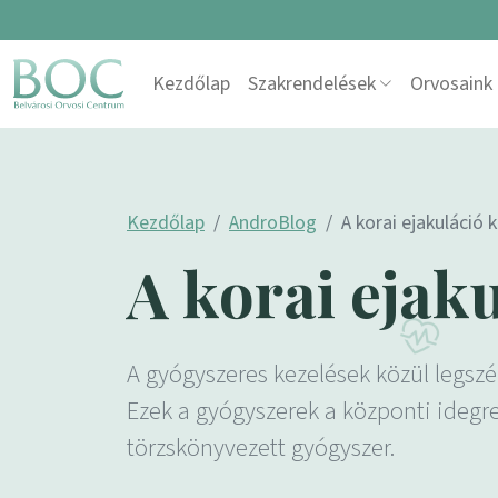
Skip to content
Kezdőlap
Szakrendelések
Orvosaink
Main Navigation
Kezdőlap
AndroBlog
A korai ejakuláció 
A korai ejaku
A gyógyszeres kezelések közül legszé
Ezek a gyógyszerek a központi idegr
törzskönyvezett gyógyszer.