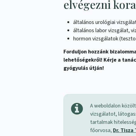
elvégezni kor
általános urológiai vizsgála
általános labor vizsgálat, 
hormon vizsgálatok (tesztos
Forduljon hozzánk bizalommal
lehetőségekről! Kérje a tanác
gyógyulás útján!
A weboldalon közölt
vizsgálatot, látogas
tartalmak hitelessé
főorvosa,
Dr. Tisza