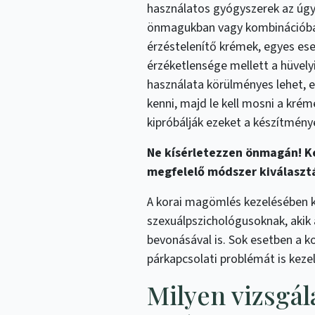
használatos gyógyszerek az úgy
önmagukban vagy kombinációban
érzéstelenítő krémek, egyes e
érzéketlensége mellett a hüvely
használata körülményes lehet, e
kenni, majd le kell mosni a kr
kipróbálják ezeket a készítménye
Ne kísérletezzen önmagán! Ke
megfelelő módszer kiválaszt
A korai magömlés kezelésében 
szexuálpszichológusoknak, akik 
bevonásával is. Sok esetben a k
párkapcsolati problémát is kezeln
Milyen vizsgá