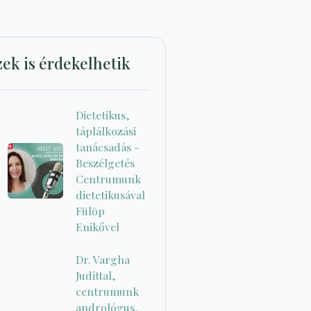
zek is érdekelhetik
Dietetikus,
táplálkozási
tanácsadás -
Beszélgetés
Centrumunk
dietetikusával
Fülöp
Enikővel
Dr. Vargha
Judittal,
centrumunk
andrológus,