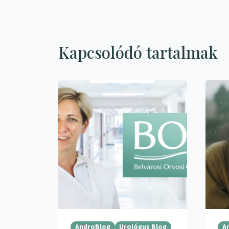
Kapcsolódó tartalmak
AndroBlog
Urológus Blog
A