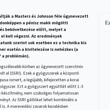
nítják a Masters és Johnson féle úgynevezett
E
ajdonképpen a pénisz makk mögötti
lés bekövetkezése előtt, melyet a
el kell végezni. Az eredmények
atunk szerint sok esetben ez a technika kis
er esetén a kivitelezése is nehézkes (a
” a problémán).
egszélesebb körben az úgynevezett szerotinin
edt el (SSRI). Ezek a gyógyszerek a központi
usa ismert, a legújabb, kifejezetten a korai
gyszer. Ezt a gyógyszert együttlét előtt 1-3
ású készítmény, nem szükséges folyamatosan
ményt. Az SSRI gátlókat lehet kombinálni a
l is. A merevedési zavarok kezelésben