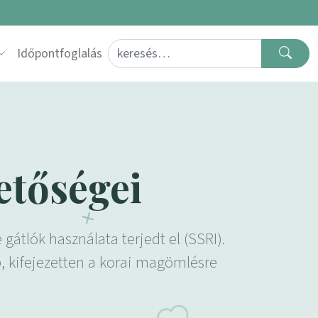
Search for:
Időpontfoglalás
etőségei
átlók használata terjedt el (SSRI).
, kifejezetten a korai magömlésre