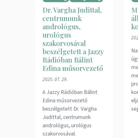
Dr. Vargha Judittal,
Mi
centrumunk
ál
andrológus,
ke
urológus
202
szakorvosával
beszélgetett a Jazzy
Na
Rádióban Bálint
úgy
Edina műsorvezető
me
me
2025. 07. 29.
pr
A Jazzy Rádióban Bálint
ko
Edina műsorvezető
elj
beszélgetett Dr. Vargha
se
Judittal, centrumunk
andrológus, urológus
szakorvosával.