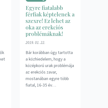
Egyre fiatalabb
férfiak képtelenek a
szexre! Ez lehet az
oka az erekciós
problémáknak!
2019. 01. 22.
nők
Bár korábban úgy tartotta
ket
a közhiedelem, hogy a
középkorú urak problémája
az erekciós zavar,
mostanában egyre több
fiatal, 16-35 év…