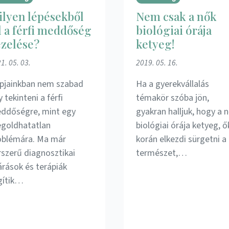
lyen lépésekből
Nem csak a nők
l a férfi meddőség
biológiai órája
zelése?
ketyeg!
1. 05. 03.
2019. 05. 16.
pjainkban nem szabad
Ha a gyerekvállalás
 tekinteni a férfi
témakör szóba jön,
ddőségre, mint egy
gyakran halljuk, hogy a 
goldhatatlan
biológiai órája ketyeg, ő
oblémára. Ma már
korán elkezdi sürgetni a
rszerű diagnosztikai
természet,…
árások és terápiák
gítik…