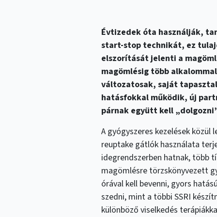
Évtizedek óta használják, ta
start-stop technikát, ez tul
elszorítását jelenti a magöm
magömlésig több alkalommal 
változatosak, saját tapasztal
hatásfokkal működik, új partn
párnak együtt kell „dolgozni
A gyógyszeres kezelések közül l
reuptake gátlók használata terj
idegrendszerben hatnak, több típ
magömlésre törzskönyvezett gyó
órával kell bevenni, gyors hat
szedni, mint a többi SSRI készít
különböző viselkedés terápiákka