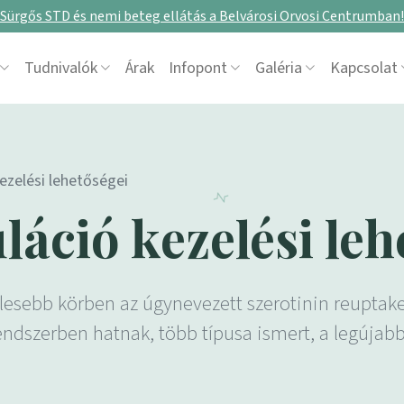
Sürgős STD és nemi beteg ellátás a Belvárosi Orvosi Centrumban!
Tudnivalók
Árak
Infopont
Galéria
Kapcsolat
kezelési lehetőségei
láció kezelési leh
lesebb körben az úgynevezett szerotinin reuptake g
endszerben hatnak, több típusa ismert, a legújabb