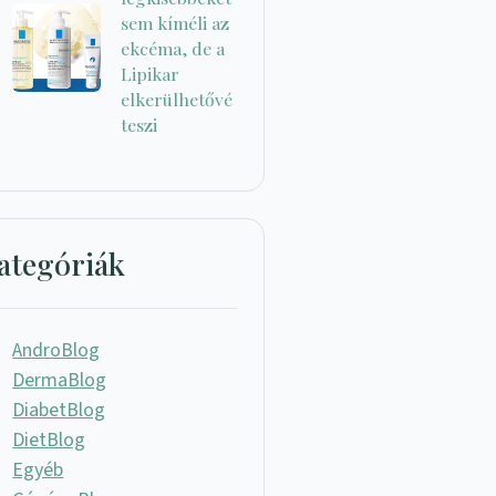
sem kíméli az
ekcéma, de a
Lipikar
elkerülhetővé
teszi
ategóriák
AndroBlog
DermaBlog
DiabetBlog
DietBlog
Egyéb