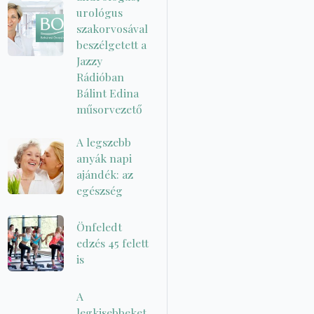
urológus
szakorvosával
beszélgetett a
Jazzy
Rádióban
Bálint Edina
műsorvezető
A legszebb
anyák napi
ajándék: az
egészség
Önfeledt
edzés 45 felett
is
A
legkisebbeket