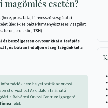
ai magömlés esetén?
t (here, prosztata, hímvessző vizsgálata)
vizelet üledék és baktériumtenyésztéses vizsgálat
zteron, prolaktin, TSH)
 és beszélgessen orvosunkkal a terápiás
sát, és bátran induljon el segítségünkkel a
K
 információk nem helyettesítik az orvosi
son el orvoshoz! Az oldalon található
géért a Belvárosi Orvosi Centrum igazgató
 Tímea
felel.