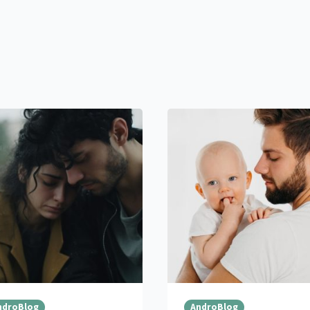
ndroBlog
AndroBlog