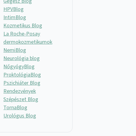
Gégész Blog
HPVBlog
IntimBlog
Kozmetikus Blog
La Roche-Posay
dermokozmetikumok
NemiBlog
Neurológia blog
NőgyógyBlog
ProktológiaBlog
Pszichiáter Blog
Rendezvények
Szépészet Blog
TornaBlog
Urológus Blog