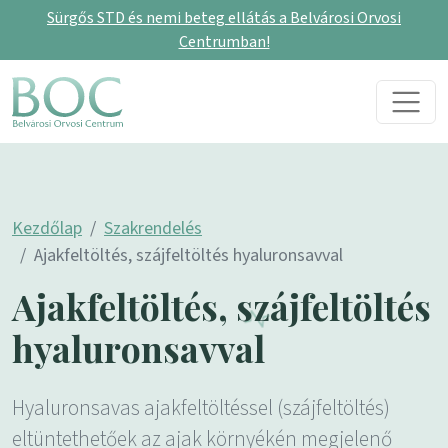
Sürgős STD és nemi beteg ellátás a Belvárosi Orvosi
Centrumban!
Skip to content
Main Navigation
Kezdőlap
Szakrendelés
Ajakfeltöltés, szájfeltöltés hyaluronsavval
Ajakfeltöltés, szájfeltöltés
hyaluronsavval
Hyaluronsavas ajakfeltöltéssel (szájfeltöltés)
eltüntethetőek az ajak környékén megjelenő