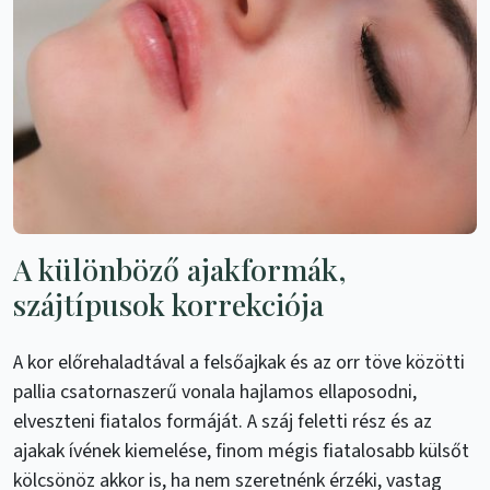
A különböző ajakformák,
szájtípusok korrekciója
A kor előrehaladtával a felsőajkak és az orr töve közötti
pallia csatornaszerű vonala hajlamos ellaposodni,
elveszteni fiatalos formáját. A száj feletti rész és az
ajakak ívének kiemelése, finom mégis fiatalosabb külsőt
kölcsönöz akkor is, ha nem szeretnénk érzéki, vastag