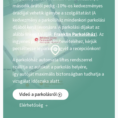
második órától pedig -10%-os kedvezményes
óradíjjal vehetik igénybe a szolgáltatást (A
kedvezmény a parkolóház mindenkori parkolási
díjából kerül levonásra. A parkolási díjakat az
alábbi linken találják:
Franklin Parkolóház
). Az
ingyenes parkolás igénybevételéhez, kérjük
pecséltesse le parkolójegyét a recepciónkon!
A parkolóház automata liftes rendszerrel
szállítja az autókat a parkolás helyére,
így autóját maximális biztonságban tudhatja a
vizsgálat időszaka alatt.
Videó a parkolásról
Elérhetőség