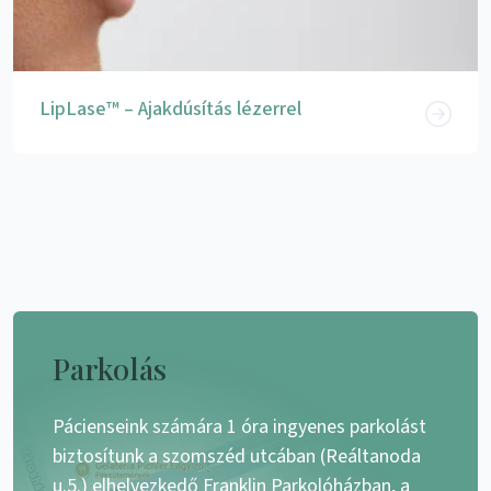
LipLase™ – Ajakdúsítás lézerrel
Parkolás
Pácienseink számára 1 óra ingyenes parkolást
biztosítunk a szomszéd utcában (Reáltanoda
u.5.) elhelyezkedő Franklin Parkolóházban, a