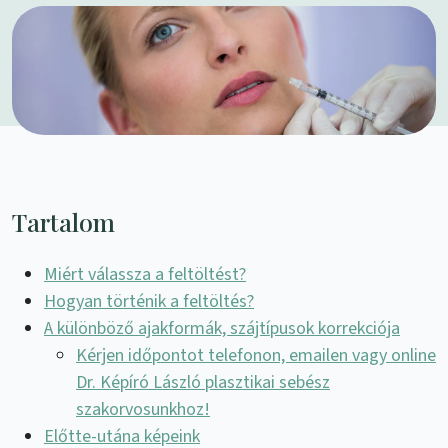
Tartalom
Miért válassza a feltöltést?
Hogyan történik a feltöltés?
A különböző ajakformák, szájtípusok korrekciója
Kérjen időpontot telefonon, emailen vagy online
Dr. Képíró László plasztikai sebész
szakorvosunkhoz!
Előtte-utána képeink