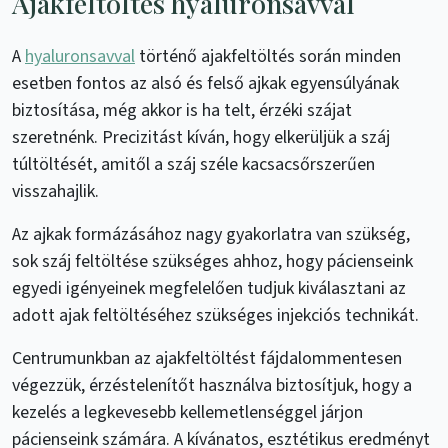
Ajakfeltöltés hyaluronsavval
A
hyaluronsavval
történő ajakfeltöltés során minden
esetben fontos az alsó és felső ajkak egyensúlyának
biztosítása, még akkor is ha telt, érzéki szájat
szeretnénk. Precizitást kíván, hogy elkerüljük a száj
túltöltését, amitől a száj széle kacsacsőrszerűen
visszahajlik.
Az ajkak formázásához nagy gyakorlatra van szükség,
sok száj feltöltése szükséges ahhoz, hogy pácienseink
egyedi igényeinek megfelelően tudjuk kiválasztani az
adott ajak feltöltéséhez szükséges injekciós technikát.
Centrumunkban az ajakfeltöltést fájdalommentesen
végezzük, érzéstelenítőt használva biztosítjuk, hogy a
kezelés a legkevesebb kellemetlenséggel járjon
pácienseink számára. A kívánatos, esztétikus eredményt