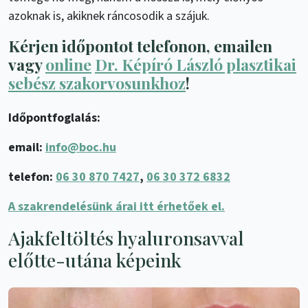
azoknak is, akiknek ráncosodik a szájuk.
Kérjen időpontot telefonon, emailen
vagy
online
Dr. Képíró László plasztikai
sebész szakorvosunkhoz
!
Időpontfoglalás:
email:
info@boc.hu
telefon:
06 30 870 7427
,
06 30 372 6832
A szakrendelésünk árai itt érhetőek el.
Ajakfeltöltés hyaluronsavval
előtte-utána képeink