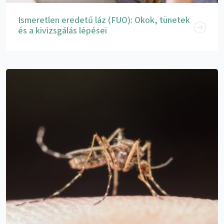
Ismeretlen eredetű láz (FUO): Okok, tünetek
és a kivizsgálás lépései