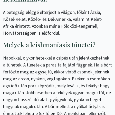
A betegség eléggé elterjedt a világon, főként Ázsia,
Közel-Kelet, Közép- és Dél-Amerika, valamint Kelet-
Afrika érintett. Azonban már a Földközi-tengernél,
Horvátországban is előfordul.
Melyek a leishmaniasis tünetei?
Napokkal, olykor hetekkel a csípés után jelentkezhetnek
a tünetek. A tünetek a parazita fajától függnek. Ha a bőrt
fertőzte meg az egysejtű, akkor vérbő csomók jelennek
meg az arcon, nyakon, végtagokon. Ezeken a csomókon
egy idő után pörk képződik, mely leválik, és fekélyt hagy
maga után. Jobb esetben a fekélyek ugyan maguktól, de
nagyon hosszú idő alatt gyógyulnak, gyakran heget
hagynak maguk után. A bőr mellett a nyálkahártyák is
érintettek lehetne (ez főleg Dél-Amerikában jellemző),