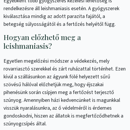
Egyébként több gyógyszeres kezelési lehetőség is
rendelkezésre áll leishmaniasis esetén. A gyógyszerek
kiválasztása mindig az adott parazita fajától, a
betegség súlyosságától és a fertőzés helyétől függ.
Hogyan előzhető meg a
leishmaniasis?
Egyetlen megelőzési módszer a védekezés, mely
rovarriasztó szerekkel és zárt ruházattal történhet. Ezen
kívül a szállásunkon az ágyunk fölé helyezett sűrű
szövésű hálóval előzhetjük meg, hogy éjszakai
pihenésünk során csípjen meg a fertőzést terjesztő
szúnyog. Amennyiben házi kedvencünket is magunkkal
visszük nyaralásunkra, az ő védelméről is érdemes
gondoskodni, hiszen az állatok is megfertőződhetnek a
szúnyogcsípés által.