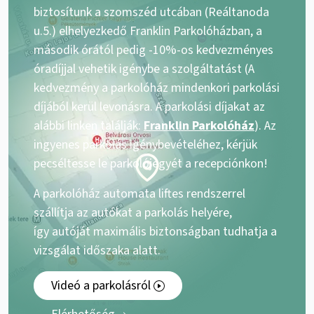
biztosítunk a szomszéd utcában (Reáltanoda
u.5.) elhelyezkedő Franklin Parkolóházban, a
második órától pedig -10%-os kedvezményes
óradíjjal vehetik igénybe a szolgáltatást (A
kedvezmény a parkolóház mindenkori parkolási
díjából kerül levonásra. A parkolási díjakat az
alábbi linken találják:
Franklin Parkolóház
). Az
ingyenes parkolás igénybevételéhez, kérjük
pecséltesse le parkolójegyét a recepciónkon!
A parkolóház automata liftes rendszerrel
szállítja az autókat a parkolás helyére,
így autóját maximális biztonságban tudhatja a
vizsgálat időszaka alatt.
Videó a parkolásról