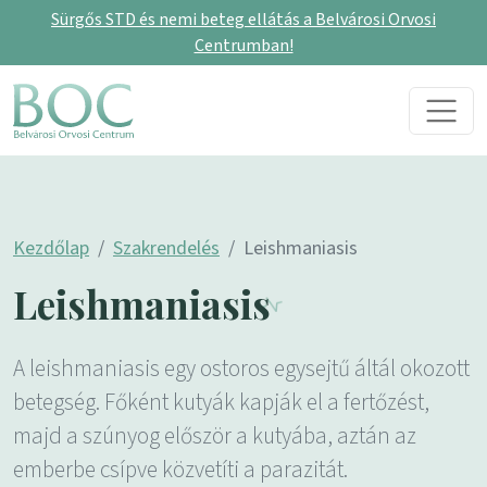
Sürgős STD és nemi beteg ellátás a Belvárosi Orvosi
Centrumban!
Skip to content
Main Navigation
Kezdőlap
Szakrendelés
Leishmaniasis
Leishmaniasis
A leishmaniasis egy ostoros egysejtű áltál okozott
betegség. Főként kutyák kapják el a fertőzést,
majd a szúnyog először a kutyába, aztán az
emberbe csípve közvetíti a parazitát.