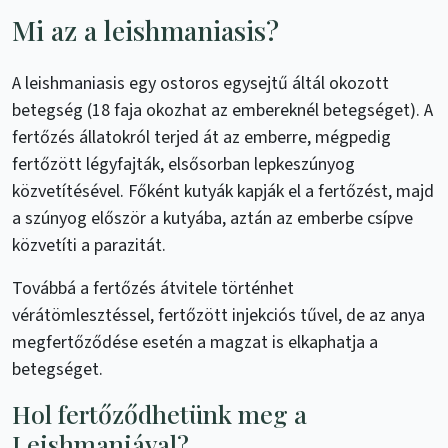
Mi az a leishmaniasis?
A leishmaniasis egy ostoros egysejtű áltál okozott
betegség (18 faja okozhat az embereknél betegséget). A
fertőzés állatokról terjed át az emberre, mégpedig
fertőzött légyfajták, elsősorban lepkeszúnyog
közvetítésével. Főként kutyák kapják el a fertőzést, majd
a szúnyog először a kutyába, aztán az emberbe csípve
közvetíti a parazitát.
Továbbá a fertőzés átvitele történhet
vérátömlesztéssel, fertőzött injekciós tűvel, de az anya
megfertőződése esetén a magzat is elkaphatja a
betegséget.
Hol fertőződhetünk meg a
Leishmaniával?