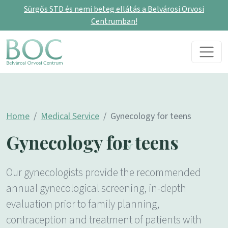
Sürgős STD és nemi beteg ellátás a Belvárosi Orvosi
Centrumban!
Skip to content
Main Navigation
Home
Medical Service
Gynecology for teens
Gynecology for teens
Our gynecologists provide the recommended
annual gynecological screening, in-depth
evaluation prior to family planning,
contraception and treatment of patients with