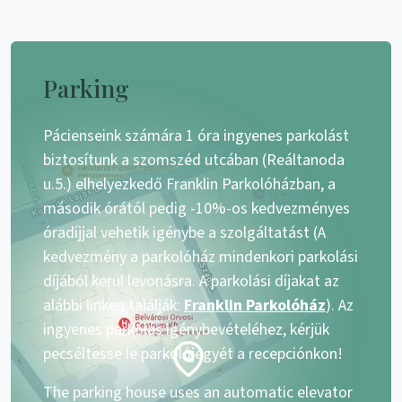
Parking
Pácienseink számára 1 óra ingyenes parkolást
biztosítunk a szomszéd utcában (Reáltanoda
u.5.) elhelyezkedő Franklin Parkolóházban, a
második órától pedig -10%-os kedvezményes
óradíjjal vehetik igénybe a szolgáltatást (A
kedvezmény a parkolóház mindenkori parkolási
díjából kerül levonásra. A parkolási díjakat az
alábbi linken találják:
Franklin Parkolóház
). Az
ingyenes parkolás igénybevételéhez, kérjük
pecséltesse le parkolójegyét a recepciónkon!
The parking house uses an automatic elevator