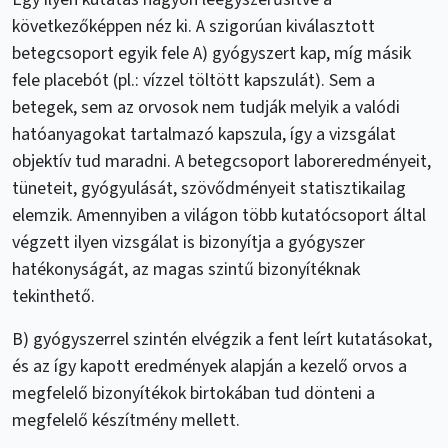
következőképpen néz ki. A szigorúan kiválasztott
betegcsoport egyik fele A) gyógyszert kap, míg másik
fele placebót (pl.: vízzel töltött kapszulát). Sem a
betegek, sem az orvosok nem tudják melyik a valódi
hatóanyagokat tartalmazó kapszula, így a vizsgálat
objektív tud maradni. A betegcsoport laboreredményeit,
tüneteit, gyógyulását, szövődményeit statisztikailag
elemzik. Amennyiben a világon több kutatócsoport által
végzett ilyen vizsgálat is bizonyítja a gyógyszer
hatékonyságát, az magas szintű bizonyítéknak
tekinthető.
B) gyógyszerrel szintén elvégzik a fent leírt kutatásokat,
és az így kapott eredmények alapján a kezelő orvos a
megfelelő bizonyítékok birtokában tud dönteni a
megfelelő készítmény mellett.