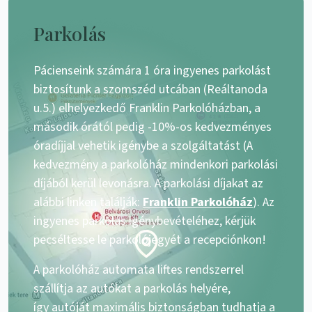
Parkolás
Pácienseink számára 1 óra ingyenes parkolást
biztosítunk a szomszéd utcában (Reáltanoda
u.5.) elhelyezkedő Franklin Parkolóházban, a
második órától pedig -10%-os kedvezményes
óradíjjal vehetik igénybe a szolgáltatást (A
kedvezmény a parkolóház mindenkori parkolási
díjából kerül levonásra. A parkolási díjakat az
alábbi linken találják:
Franklin Parkolóház
). Az
ingyenes parkolás igénybevételéhez, kérjük
pecséltesse le parkolójegyét a recepciónkon!
A parkolóház automata liftes rendszerrel
szállítja az autókat a parkolás helyére,
így autóját maximális biztonságban tudhatja a