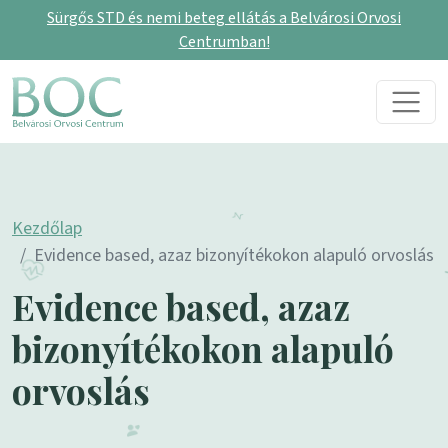
Sürgős STD és nemi beteg ellátás a Belvárosi Orvosi
Centrumban!
Skip to content
Main Navigation
Kezdőlap
Evidence based, azaz bizonyítékokon alapuló orvoslás
Evidence based, azaz
bizonyítékokon alapuló
orvoslás